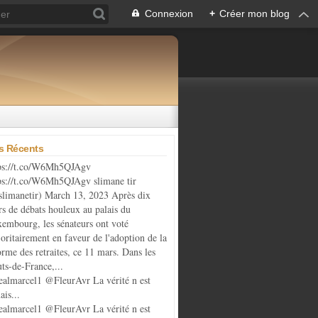
Connexion
+
Créer mon blog
es Récents
ps://t.co/W6Mh5QJAgv
ps://t.co/W6Mh5QJAgv slimane tir
limanetir) March 13, 2023 Après dix
rs de débats houleux au palais du
embourg, les sénateurs ont voté
oritairement en faveur de l'adoption de la
orme des retraites, ce 11 mars. Dans les
ts-de-France,...
almarcel1 @FleurAvr La vérité n est
ais...
almarcel1 @FleurAvr La vérité n est