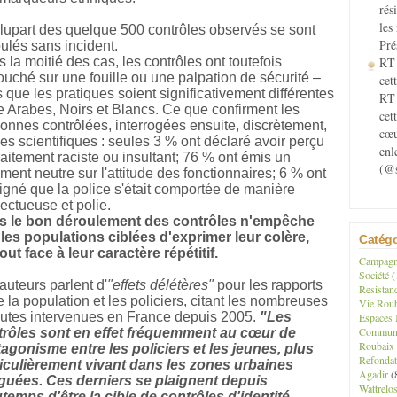
rés
les
lupart des quelque 500 contrôles observés se sont
Pré
ulés sans incident.
 la moitié des cas, les contrôles ont toutefois
RT 
uché sur une fouille ou une palpation de sécurité –
cett
 que les pratiques soient significativement différentes
RT 
e Arabes, Noirs et Blancs. Ce que confirment les
cet
onnes contrôlées, interrogées ensuite, discrètement,
cœu
les scientifiques : seules 3 % ont déclaré avoir perçu
enl
raitement raciste ou insultant; 76 % ont émis un
(@s
ment neutre sur l'attitude des fonctionnaires; 6 % ont
igné que la police s'était comportée de manière
ectueuse et polie.
s le bon déroulement des contrôles n'empêche
les populations ciblées d'exprimer leur colère,
Catégo
out face à leur caractère répétitif.
Campagne
Société
(
auteurs parlent d'
"effets délétères"
pour les rapports
Resistan
e la population et les policiers, citant les nombreuses
Vie Roub
tes intervenues en France depuis 2005.
"Les
Espaces 
Communau
trôles sont en effet fréquemment au cœur de
Roubaix
tagonisme entre les policiers et les jeunes, plus
Refondat
iculièrement vivant dans les zones urbaines
Agadir
(
guées. Ces derniers se plaignent depuis
Wattrelo
temps d'être la cible de contrôles d'identité