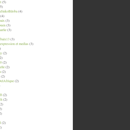
t
(5)
5)
uJinkoBiloba
(4)
(4)
aix
(3)
ouen
(3)
arlie
(3)
ubaix13
(3)
' expression et medias
(3)
)
ay
(2)
2)
0
(2)
lle
(2)
a
(2)
(2)
elAfrique
(2)
)
ft
(2)
ch
(2)
2)
2)
2)
M
(2)
2)