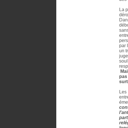
La p
déro
Dans
débo
sans
entr
pers
par 
un t
juge
soul
resp
Mai
pas 
surt
Les 
entr
émeu
con
l'an
part
relé
long