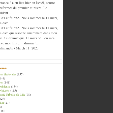
istance " a eu lieu hier en Israël, contre
 réformes du premier ministre. Le
sident...
@LatifaIbnZ: Nous sommes le 11 mars,
e date...
@LatifaIbnZ: Nous sommes le 11 mars,
te date qui résonne amèrement dans mon
r. Ce dramatique 11 mars où l’on m’a
evé mon fils c… slimane tir
limanetir) March 11, 2023
ries
s électorales
(157)
144)
ces
(141)
aisienne
(134)
Naturels
(115)
té Urbaine de Lille
(68)
(29)
ion
(27)
8)
s
(6)