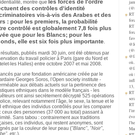
les forces de l'ordre
jam
identialité, montre que
ectuent des contrôles d'identité
(@s
RT 
criminatoires vis-à-vis des Arabes et des
for
rs : pour les premiers, la probabilité
RT 
tre contrôlé est globalement 7,8 fois plus
for
vée que pour les Blancs; pour les
fav
onds, elle est six fois plus importante
.
@Je
(@s
résultats, publiés
mardi
30
juin
, ont été obtenus par
@fa
servation du travail policier à Paris (gare du Nord et
où.
elet-les Halles) entre
octobre
2007 et
mai
2008.
@fa
ancés par une fondation américaine créée par le
où 
iardaire Georges Soros, l'Open society institute -
inf
rméable aux débats actuels sur la pertinence des
13,
istiques ethniques dans le modèle français - les
RT
êteurs ont ainsi secrètement décrypté 525 opérations
sera
olice, relevant notamment l'âge, le sexe, la tenue et le
RT 
il ethnique des individus contrôlés pour les comparer
l'i
 ceux des personnes (37 000 au total) passant à
évo
imité. Sans tabou : contrairement aux traditions
l'h
çaises, ces individus, qui restent anonymes, sont
gnés par la couleur de leur peau (
"Blanc"
,
"Noir"
,
Mar
abe"
, etc.).
RT 