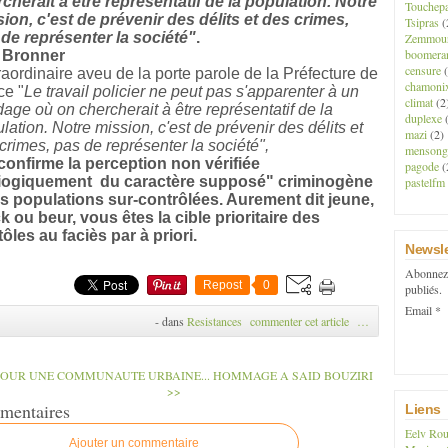
cherait à être représentatif de la population. Notre
Touchep
ion, c'est de prévenir des délits et des crimes,
Tsipras
(
de représenter la société"
.
Zemmou
boomera
 Bronner
censure
(
aordinaire aveu de la porte parole de la Préfecture de
chamoni
ce "
Le travail policier ne peut pas s'apparenter à un
climat
(2
age où on chercherait à être représentatif de la
duplexe
(
lation. Notre mission, c'est de prévenir des délits et
mazi
(2)
crimes, pas de représenter la société",
mensong
confirme la perception non vérifiée
pagode
(
iogiquement du caractère supposé" criminogène
pastelfm
s populations sur-contrôlées. Aurement dit jeune,
k ou beur, vous êtes la cible prioritaire des
ôles au faciès par à priori.
Newsle
Abonnez-
Repost
0
publiés.
Email
-
dans
Resistances
commenter cet article
…
POUR UNE COMMUNAUTE URBAINE...
HOMMAGE A SAID BOUZIRI
>>
mentaires
Liens
Eelv Rou
Ajouter un commentaire