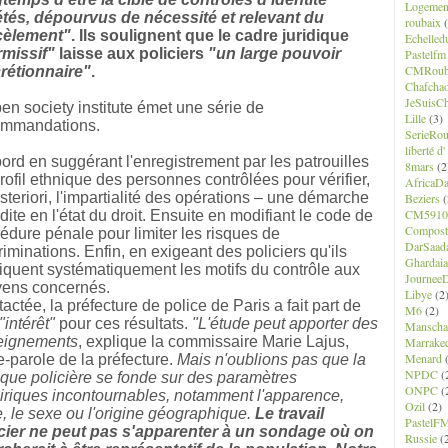
Logemen
tés, dépourvus de nécessité et relevant du
roubaix
(
cèlement"
. Ils soulignent que le cadre juridique
Echelled
rmissif"
laisse aux policiers
"un large pouvoir
Pastelfm
CMRoub
rétionnaire"
.
Chafcha
JeSuisCh
en society institute émet une série de
Lille
(3)
ommandations.
SerieRo
liberté d
ord en suggérant l'enregistrement par les patrouilles
8mars
(2
rofil ethnique des personnes contrôlées pour vérifier,
AfricaD
steriori, l'impartialité des opérations – une démarche
Beziers
(
CM5910
rdite en l'état du droit. Ensuite en modifiant le code de
Composte
édure pénale pour limiter les risques de
DarSaad
riminations. Enfin, en exigeant des policiers qu'ils
Ghardaia
iquent systématiquement les motifs du contrôle aux
JourneeD
yens concernés.
Libye
(2
actée, la préfecture de police de Paris a fait part de
M6
(2)
"intérêt"
pour ces résultats.
"L'étude peut apporter des
Manscha
eignements
, explique la commissaire Marie Lajus,
Marrake
Menard
(
e-parole de la préfecture.
Mais n'oublions pas que la
NPDC
(
ique policière se fonde sur des paramètres
ONPC
(
riques incontournables, notamment l'apparence,
Ozil
(2)
e, le sexe ou l'origine géographique.
Le travail
PastelF
icier ne peut pas s'apparenter à un sondage où on
Russie
(