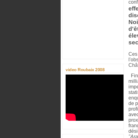
conf
eff
dis
Noi
d'ê
éle
sec
Ces 
l'ob
Chât
video Roubaix 2008
Fin
mill
impe
stat
enqu
de p
prof
avec
prox
fran
dési
"Ar