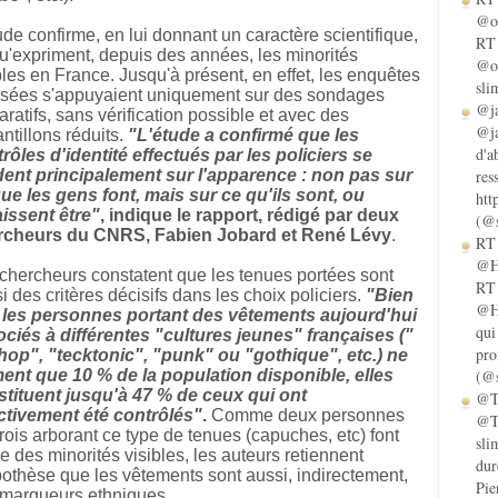
@ol
ude confirme, en lui donnant un caractère scientifique,
RT 
u'expriment, depuis des années, les minorités
@ol
bles en France. Jusqu'à présent, en effet, les enquêtes
sli
isées s'appuyaient uniquement sur des sondages
@ja
aratifs, sans vérification possible et avec des
@ja
ntillons réduits.
"L'étude a confirmé que les
d'a
rôles d'identité effectués par les policiers se
ent principalement sur l'apparence : non pas sur
res
ue les gens font, mais sur ce qu'ils sont, ou
htt
issent être"
, indique le rapport, rédigé par deux
(@s
rcheurs du CNRS, Fabien Jobard et René Lévy
.
RT 
@He
chercheurs constatent que les tenues portées sont
RT 
i des critères décisifs dans les choix policiers.
"Bien
@He
 les personnes portant des vêtements
aujourd'hui
qui
ciés à différentes
"cultures jeunes"
françaises (
"
pro
 hop"
,
"tecktonic"
,
"punk"
ou
"gothique"
, etc.) ne
ent que 10 % de la population disponible, elles
(@s
tituent jusqu'à 47 % de ceux qui ont
@Ta
ctivement été contrôlés"
.
Comme deux personnes
@Ta
trois arborant ce type de tenues (capuches, etc) font
sli
ie des minorités visibles, les auteurs retiennent
dur
pothèse que les vêtements sont aussi, indirectement,
Pie
marqueurs ethniques.