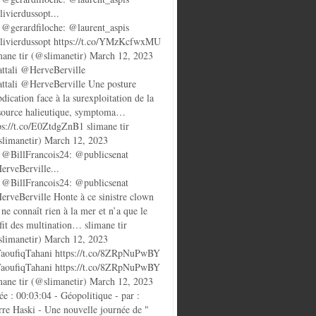
ivierdussopt...
@gerardfiloche: @laurent_aspis
ivierdussopt https://t.co/YMzKcfwxMU
mane tir (@slimanetir) March 12, 2023
ttali @HerveBerville
ttali @HerveBerville Une posture
bdication face à la surexploitation de la
source halieutique, symptoma…
ps://t.co/E0ZtdgZnB1 slimane tir
limanetir) March 12, 2023
@BillFrancois24: @publicsenat
rveBerville...
@BillFrancois24: @publicsenat
rveBerville Honte à ce sinistre clown
 ne connaît rien à la mer et n’a que le
fit des multination… slimane tir
limanetir) March 12, 2023
oufiqTahani https://t.co/8ZRpNuPwBY
oufiqTahani https://t.co/8ZRpNuPwBY
mane tir (@slimanetir) March 12, 2023
ée : 00:03:04 - Géopolitique - par :
rre Haski - Une nouvelle journée de "