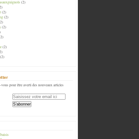
asauxguignols
(2)
2)
r
(2)
ng
(2)
2)
x
(2)
)
2)
e
(2)
2)
(2)
tter
vous pour être averti des nouveaux articles
baisis