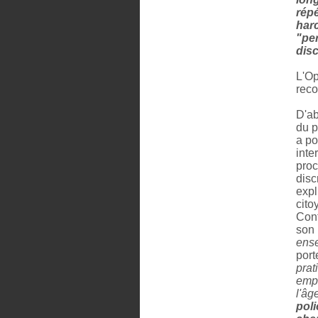
répé
har
"pe
disc
L'Op
rec
D'ab
du p
a po
inte
proc
disc
expl
cito
Cont
son
ens
port
prat
empi
l'âg
pol