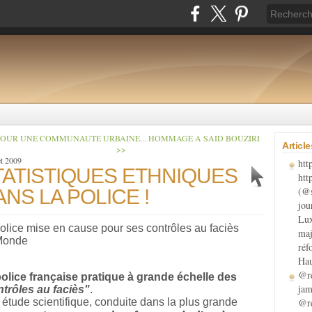
POUR UNE COMMUNAUTE URBAINE...
HOMMAGE A SAID BOUZIRI
Articl
>>
et 2009
htt
TATISTIQUES ETHNIQUES
htt
(@s
NS LA POLICE !
jou
Lux
olice mise en cause pour ses contrôles au faciès
maj
Monde
réf
Hau
@re
olice française pratique à grande échelle des
jam
trôles au faciès"
.
étude scientifique, conduite dans la plus grande
@re