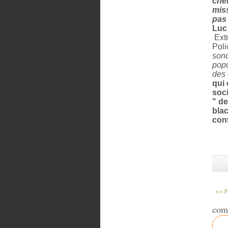
cher
miss
pas 
Luc
Extr
Poli
sond
popu
des 
qui 
soc
" de
blac
cont
<< 
com