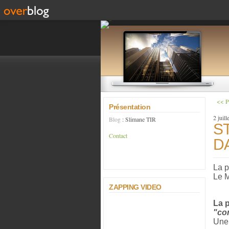
<< 
Présentation
2 juill
Blog
: Slimane TIR
S
Contact
DA
La p
Le 
ZAPPING VIDEO
La p
"con
Une 