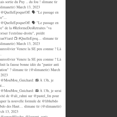
ais sortie du Puy .. du fou ! slimane tir
limanetir) March 13, 2023
@QuelleEpoqueOff: 🗣️ "Le passage en
ce"...
@QuelleEpoqueOff: 🗣️ "Le passage en
ce" de la #ReformeDesRetraites "va
oriser l'extrême-droite", prédit
anViard 📺 #QuelleEpoq… slimane tir
limanetir) March 13, 2023
ureolivier Venere la SE peu connue ? Là
..
ureolivier Venere la SE peu connue ? Là
finit la fausse bonne idée du "panier anti
lation" ? slimane tir (@slimanetir) March
 2023
 @MouMou_Guichard: 📻 À 13h, je
i...
@MouMou_Guichard: 📻 À 13h, je serai
nvité de @ali_rahni sur @pastel_fm pour
quer la nouvelle formule de @libhebdo
ebdo des Haut… slimane tir (@slimanetir)
ch 13, 2023
@gerardfiloche: @laurent_aspis