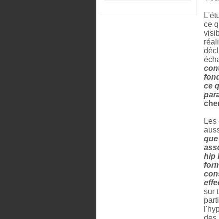
L'ét
ce q
visi
réal
décl
écha
cont
fond
ce q
para
che
Les 
auss
que
asso
hip
form
cons
effe
sur 
part
l'hy
des 