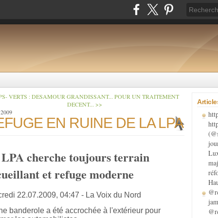
PS- VERTS : DESAMOUR GRANDISSANT...
POUR UN TRAITEMENT
Articl
DECENT... >>
 2009
htt
EFUGE EN RUINE DE LA LPA
htt
(@s
jou
Lux
 LPA cherche toujours terrain
maj
cueillant et refuge moderne
réf
Hau
@re
redi 22.07.2009, 04:47 - La Voix du Nord
jam
@re