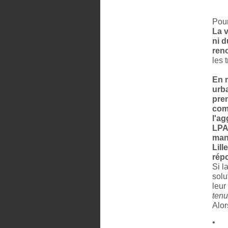
Pour
La v
ni d
ren
les 
En 
urb
pren
com
l'ag
LPA 
man
Lil
rép
Si l
solu
leur
tenu
Alor
•