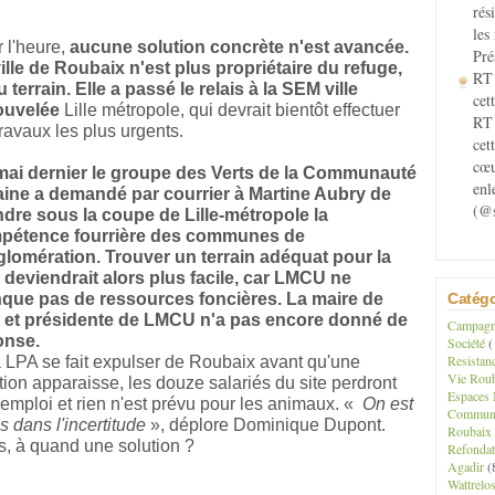
rés
les
 l'heure,
aucune solution concrète n'est avancée.
Pré
ille de Roubaix n'est plus propriétaire du refuge,
RT 
u terrain. Elle a passé le relais à la SEM ville
cett
ouvelée
Lille métropole, qui devrait bientôt effectuer
RT 
travaux les plus urgents.
cet
cœu
mai dernier le groupe des Verts de la Communauté
enl
aine a demandé par courrier à Martine Aubry de
(@s
dre sous la coupe de Lille-métropole la
pétence fourrière des communes de
glomération. Trouver un terrain adéquat pour la
deviendrait alors plus facile, car LMCU ne
Catégo
que pas de ressources foncières. La maire de
le et présidente de LMCU n'a pas encore donné de
Campagne
onse.
Société
(
Resistan
a LPA se fait expulser de Roubaix avant qu'une
Vie Roub
tion apparaisse, les douze salariés du site perdront
Espaces 
 emploi et rien n'est prévu pour les animaux. «
On est
Communau
s dans l'incertitude
», déplore Dominique Dupont.
Roubaix
s, à quand une solution ?
Refondat
Agadir
(
Wattrelo