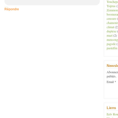
Touchep
Tsipras
(
Répondre
Zemmou
boomera
censure
(
chamoni
climat
(2
duplexe
(
mazi
(2)
mensong
pagode
(
pastelfm
Newsle
Abonnez-
publiés.
Email
Liens
Eelv Rou