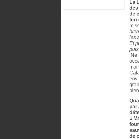
La 
des
de c
terr
miss
bien
les 
Et p
puis
Ne l
occa
moin
Cala
envi
gran
bien
Quan
par 
déte
« Ma
four
sauv
de c