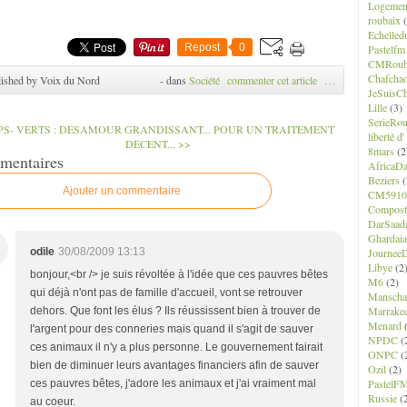
Logemen
roubaix
(
Echelled
Repost
0
Pastelfm
CMRoub
Chafcha
ished by Voix du Nord
-
dans
Société
commenter cet article
…
JeSuisCh
Lille
(3)
SerieRo
PS- VERTS : DESAMOUR GRANDISSANT...
POUR UN TRAITEMENT
liberté d
DECENT... >>
8mars
(2
mentaires
AfricaD
Beziers
(
Ajouter un commentaire
CM5910
Composte
DarSaad
Ghardaia
JourneeD
odile
30/08/2009 13:13
Libye
(2
bonjour,<br /> je suis révoltée à l'idée que ces pauvres bêtes
M6
(2)
qui déjà n'ont pas de famille d'accueil, vont se retrouver
Manscha
Marrake
dehors. Que font les élus ? Ils réussissent bien à trouver de
Menard
(
l'argent pour des conneries mais quand il s'agit de sauver
NPDC
(
ces animaux il n'y a plus personne. Le gouvernement fairait
ONPC
(
bien de diminuer leurs avantages financiers afin de sauver
Ozil
(2)
PastelF
ces pauvres bêtes, j'adore les animaux et j'ai vraiment mal
Russie
(
au coeur.