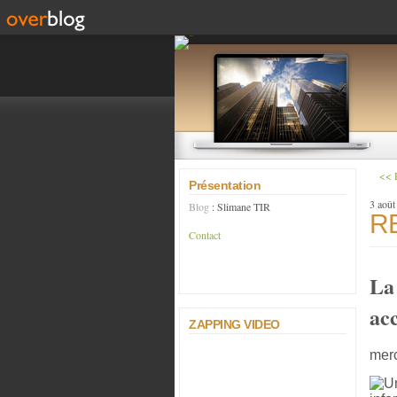
<< 
Présentation
3 août
Blog
: Slimane TIR
R
Contact
La
ac
ZAPPING VIDEO
merc