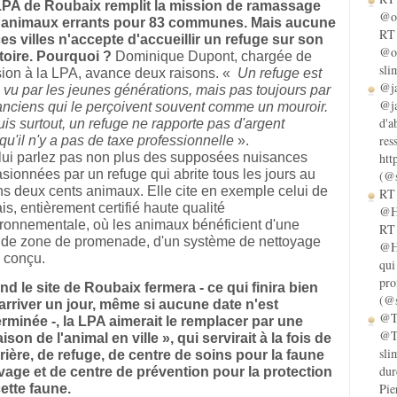
LPA de Roubaix remplit la mission de ramassage
@ol
 animaux errants pour 83 communes. Mais aucune
RT 
es villes n'accepte d'accueillir un refuge sur son
@ol
itoire. Pourquoi ?
Dominique Dupont, chargée de
sli
ion à la LPA, avance deux raisons. «
Un refuge est
@ja
 vu par les jeunes générations, mais pas toujours par
@ja
anciens qui le perçoivent souvent comme un mouroir.
d'a
uis surtout, un refuge ne rapporte pas d'argent
res
qu'il n'y a pas de taxe professionnelle
».
htt
ui parlez pas non plus des supposées nuisances
sionnées par un refuge qui abrite tous les jours au
(@s
s deux cents animaux. Elle cite en exemple celui de
RT 
is, entièrement certifié haute qualité
@He
ronnementale, où les animaux bénéficient d'une
RT 
de zone de promenade, d'un système de nettoyage
@He
 conçu.
qui
pro
d le site de Roubaix fermera - ce qui finira bien
(@s
arriver un jour, même si aucune date n'est
@Ta
rminée -, la LPA aimerait le remplacer par une
@Ta
ison de l'animal en ville », qui servirait à la fois de
sli
rière, de refuge, de centre de soins pour la faune
dur
age et de centre de prévention pour la protection
Pie
ette faune.