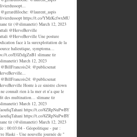
ivierdussopt...
@gerardfiloche: @laurent_aspis
ivierdussopt https://t.co/YMzKcfwxMU
mane tir (@slimanetir) March 12, 2023
ttali @HerveBerville
ttali @HerveBerville Une posture
bdication face à la surexploitation de la
source halieutique, symptoma…
ps://t.co/E0ZtdgZnB1 slimane tir
limanetir) March 12, 2023
@BillFrancois24: @publicsenat
rveBerville...
@BillFrancois24: @publicsenat
rveBerville Honte à ce sinistre clown
 ne connaît rien à la mer et n’a que le
fit des multination… slimane tir
limanetir) March 12, 2023
oufiqTahani https://t.co/8ZRpNuPwBY
oufiqTahani https://t.co/8ZRpNuPwBY
mane tir (@slimanetir) March 12, 2023
ée : 00:03:04 - Géopolitique - par :
rre Haski - Une nouvelle journée de "