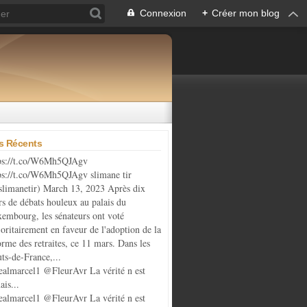
Connexion
+
Créer mon blog
es Récents
ps://t.co/W6Mh5QJAgv
ps://t.co/W6Mh5QJAgv slimane tir
limanetir) March 13, 2023 Après dix
rs de débats houleux au palais du
embourg, les sénateurs ont voté
oritairement en faveur de l'adoption de la
orme des retraites, ce 11 mars. Dans les
ts-de-France,...
almarcel1 @FleurAvr La vérité n est
ais...
almarcel1 @FleurAvr La vérité n est