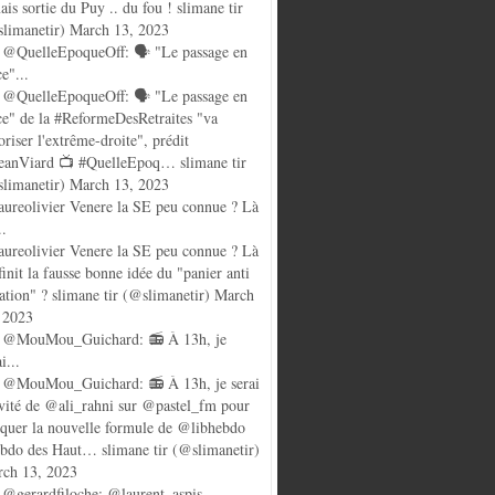
ais sortie du Puy .. du fou ! slimane tir
limanetir) March 13, 2023
@QuelleEpoqueOff: 🗣️ "Le passage en
ce"...
@QuelleEpoqueOff: 🗣️ "Le passage en
ce" de la #ReformeDesRetraites "va
oriser l'extrême-droite", prédit
anViard 📺 #QuelleEpoq… slimane tir
limanetir) March 13, 2023
ureolivier Venere la SE peu connue ? Là
..
ureolivier Venere la SE peu connue ? Là
finit la fausse bonne idée du "panier anti
lation" ? slimane tir (@slimanetir) March
 2023
 @MouMou_Guichard: 📻 À 13h, je
i...
@MouMou_Guichard: 📻 À 13h, je serai
nvité de @ali_rahni sur @pastel_fm pour
quer la nouvelle formule de @libhebdo
ebdo des Haut… slimane tir (@slimanetir)
ch 13, 2023
@gerardfiloche: @laurent_aspis