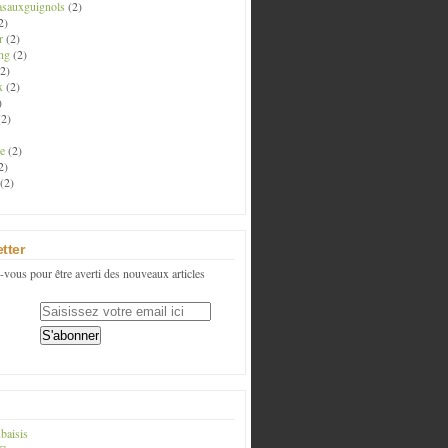
asauxguignols
(2)
2)
r
(2)
ng
(2)
2)
x
(2)
)
2)
e
(2)
2)
(2)
tter
vous pour être averti des nouveaux articles
baisis