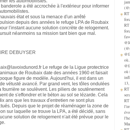
jam
banderole a été accrochée à l'extérieur pour informer
(@s
automobilistes.
RT 
auvais état et sous la menace d'un arrêté
for
pulsion depuis des années le refuge LPA de Roubaix
RT 
pour l'instant aucune solution concrète de relogement.
for
oursuit néanmoins sa mission tant bien que mal.
fav
@Je
(@s
IRE DEBUYSER
@fa
où.
@fa
aix@lavoixdunord.fr Le refuge de la Ligue protectrice
où 
animaux de Roubaix date des années 1960 et faisait
inf
époque figure de modèle. Aujourd'hui, il est dans un
13,
 de vétusté avancé. Par grand vent, les tôles ondulées
RT
a fourrière se soulèvent. Les piliers de soutènement
sera
uent de s'effondrer et le béton au sol se lézarde. Cela
RT 
 dix ans que les travaux d'entretien ne sont plus
ctués. Depuis que le projet de réaménager la zone de
l'i
ion sur laquelle se trouve la LPA, a été décidé, sans
évo
ucune solution de relogement n'ait été prévue pour le
l'h
ge.
Mar
RT 