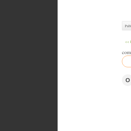
Publ
<< 
com
O