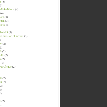
t
(5)
5)
uJinkoBiloba
(4)
(4)
aix
(3)
ouen
(3)
arlie
(3)
ubaix13
(3)
' expression et medias
(3)
)
ay
(2)
2)
0
(2)
lle
(2)
a
(2)
(2)
elAfrique
(2)
)
ft
(2)
ch
(2)
2)
2)
2)
M
(2)
2)