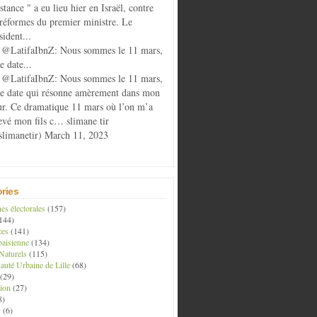
istance " a eu lieu hier en Israël, contre
 réformes du premier ministre. Le
sident...
@LatifaIbnZ: Nous sommes le 11 mars,
e date...
@LatifaIbnZ: Nous sommes le 11 mars,
te date qui résonne amèrement dans mon
r. Ce dramatique 11 mars où l’on m’a
evé mon fils c… slimane tir
limanetir) March 11, 2023
ries
s électorales
(157)
144)
ces
(141)
aisienne
(134)
Naturels
(115)
té Urbaine de Lille
(68)
(29)
ion
(27)
8)
s
(6)