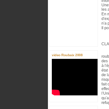
Une 
les 
En m
d'ex
n'a 
Il p
CLA
video Roubaix 2008
roub
des 
à l'
état
de l
risq
fait
effe
l'Un
qu'a
refu