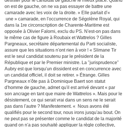
désister pour le candidat de gauche le mieux placé. Quand
on est de gauche, on ne va pas essayer de battre une
camarade avec les voix de la droite. » Elle parlait d'«
une » camarade, en l'occurrence de Ségolène Royal, qui
dans la 1re circonscription de Charente-Maritime est
opposée à Olivier Falorni, exclu du PS. N'est-on pas dans
le même cas de figure à Roubaix et Wattrelos ? Gilles
Pargneaux, secrétaire départemental du Parti socialiste,
assure que les situations n'ont rien à voir ! « Slimane Tir
est le seul candidat soutenu par le président de la
République et par le Premier ministre. La "jurisprudence"
Aubry est que lorsqu'un dissident est en concurrence avec
un candidat officiel, il doit se retirer. » Étrange. Gilles
Pargneaux n'ôte pas à Dominique Baert son statut
d'homme de gauche, admet qu'il est arrivé devant « par
son ancrage en tant que maire de Wattrelos ». Mais pour le
désistement, ce qui serait vrai dans un sens ne le serait
pas dans l'autre ? Manifestement. « Nous avons été
qualifiés pour le second tour, nous irons jusqu'au bout. On
ne peut pas se présenter comme le candidat de la majorité
quand on n'a pas souhaité appliquer la règle collective,