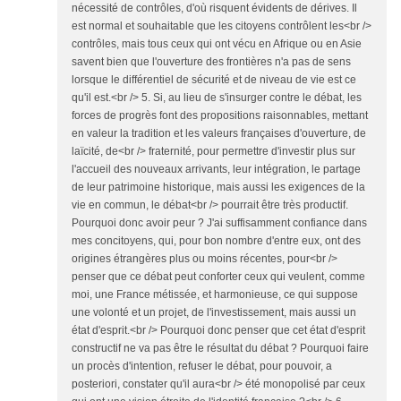
nécessité de contrôles, d'où risquent évidents de dérives. Il
est normal et souhaitable que les citoyens contrôlent les<br />
contrôles, mais tous ceux qui ont vécu en Afrique ou en Asie
savent bien que l'ouverture des frontières n'a pas de sens
lorsque le différentiel de sécurité et de niveau de vie est ce
qu'il est.<br /> 5. Si, au lieu de s'insurger contre le débat, les
forces de progrès font des propositions raisonnables, mettant
en valeur la tradition et les valeurs françaises d'ouverture, de
laïcité, de<br /> fraternité, pour permettre d'investir plus sur
l'accueil des nouveaux arrivants, leur intégration, le partage
de leur patrimoine historique, mais aussi les exigences de la
vie en commun, le débat<br /> pourrait être très productif.
Pourquoi donc avoir peur ? J'ai suffisamment confiance dans
mes concitoyens, qui, pour bon nombre d'entre eux, ont des
origines étrangères plus ou moins récentes, pour<br />
penser que ce débat peut conforter ceux qui veulent, comme
moi, une France métissée, et harmonieuse, ce qui suppose
une volonté et un projet, de l'investissement, mais aussi un
état d'esprit.<br /> Pourquoi donc penser que cet état d'esprit
constructif ne va pas être le résultat du débat ? Pourquoi faire
un procès d'intention, refuser le débat, pour pouvoir, a
posteriori, constater qu'il aura<br /> été monopolisé par ceux