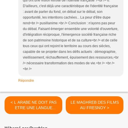
qui ont une vision étroite de l'identité française ?<br /> 6.
D'ailleurs, c'est déjà une caractéristique de l'identité française
: avant de parler du fond, on débat sur le débat, son
opportunité, les intentions cachées... La peur d'être dupe
rend<br /> pusillanime.<br /> Conclusion : n'ayons pas peur
du débat. Faisant émerger ensemble une volonté d'ouverture,
d'intégration réciproque, l'émergence société française riche
de son patrimoine historique et de sa culture<br /> et de celle
tous ceux qui ont rejoint le territoire au cours des siècles,
capable de se projeter dans les défis actuels : démographie,
vieillissement, réchauffement, épuisement des ressources,<br
/> nécessaire transformation des modes de vie.<br /> <br />
<br />
Répondre
< L ARABE NE DOIT PAS
LE MAGHREB DES FILMS
ETRE UNE LANGUE
AU FRESNOY >
GHETTOISEE