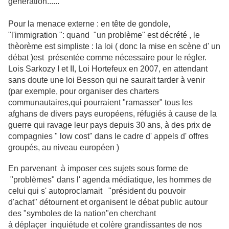
génération......
Pour la menace externe : en tête de gondole,
"l'immigration ": quand "un problème" est décrété , le
thèorème est simpliste : la loi ( donc la mise en scène d' un
débat )est présentée comme nécessaire pour le régler.
Lois Sarkozy I et II, Loi Hortefeux en 2007, en attendant
sans doute une loi Besson qui ne saurait tarder à venir
(par exemple, pour organiser des charters
communautaires,qui pourraient "ramasser" tous les
afghans de divers pays européens, réfugiés à cause de la
guerre qui ravage leur pays depuis 30 ans, à des prix de
compagnies " low cost" dans le cadre d' appels d' offres
groupés, au niveau européen )
En parvenant à imposer ces sujets sous forme de
"problèmes" dans l' agenda médiatique, les hommes de
celui qui s' autoproclamait "président du pouvoir
d'achat" détournent et organisent le débat public autour
des "symboles de la nation"en cherchant
à déplaçer inquiétude et colère grandissantes de nos