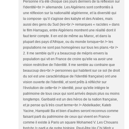
Personne n'a été choqué ces jours derniers de la réflexion sur
l'identité<br /> allemande. Les Algériens sont confrontés à
une réflexion sur la nationalité algérienne, et la diversité qui
la compose- qu’il s'agisse des kabyle et des Arabes, mais
aussi des gens du Sud (les<br /> remarques « racistes » dans
le film Harragas, entre Algériens montrent une réalité dont il
faut tenir compte. Il en est de même au Maroc, et dans la
plupart des pays d'Afrique, ou du monde lorsque<br /> les
populations ne sont pas homogènes sur tous les plans.<br />
2. Il me semble qu'il y a beaucoup de mépris envers la
population qui vit en France de croire qu'elle va avoir une
vision restrictive de l'identité. Il me semble au contraire que
beaucoup des<br /> personnes qui habitent sur ce sol (le droit
du sol est une caractéristique de l'identité française) ont une
vision ouverte de l'identité, et sont prêts à réfléchir sur
l'évolution de cette<br /> identité, pour qu'elle intègre le
patrimoine de tous ceux qui sont arrivés depuis plus ou moins
longtemps. Garibaldi est un des héros de la nation française,
et je pense qu'à très court terme<br /> Abdelkader, Kateb
Yacine, Hampaté Ba et bien d'autres seront reconnus comme
faisant parti du patrimoine de ceux qui vivent en France-
comme il existe à Paris un square Mohamed V. Les Chouans
font<br /> parti e de notre histoire. Peut-être Ho Chi Minh y