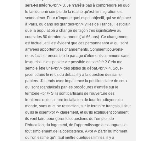
sera-t-il intégré.<br /> 3. Je n'arrête pas à comprendre en quoi
le fait de tenir compte de la réalité qu'est l'immigration est
scandaleux. Pour n'importe quel esprit objectif, qui se déplace
à Paris, ou dans les grandes<br /> villes de France, il est clair
que la population a changé de façon très significative au
cours des 50 dernières années (j'ai 66 ans). Ce changement
est factuel, et il est évident que ces personnes<br /> qui sont
arrivées apportent des changements. Comment pouvons-
nous faciliter ensemble le partage d'éléments communs sans
lesquels il n'est pas de vie possible en société ? Cela me
semble être une<br /> des pistes du débat.<br /> 4. Sous-
jacent dans le refus du débat, il y a la question des sans-
papiers. J'attends avec impatience la position claire de ceux
qui sont scandalisés par les procédures d'entrée sur le
territoire.<br /> S’Ils sont partisans de l'ouverture des
frontières et de la libre installation de tous les citoyens du
monde, sans aucune restriction, sur le territoire français, il faut
qu'ils le disent<br /> clairement, et qu'ils expliquent comment
ils vont faire pour gérer les questions de l'emploi, de
l'éducation, du logement, de l'apprentissage des langues, et
tout simplement de la coexistence. À<br /> partir du moment
où l'on estime qu'il faut mettre quelques limites, il y a