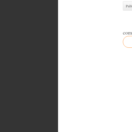
Publ
com