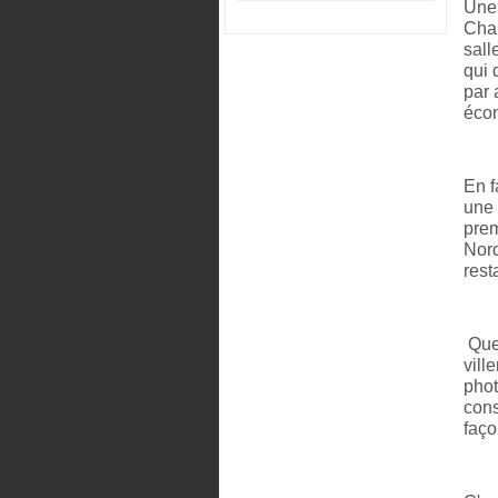
Une 
Chau
sall
qui 
par 
écon
En f
une 
prem
Nord
rest
Quel
vill
phot
cons
faço