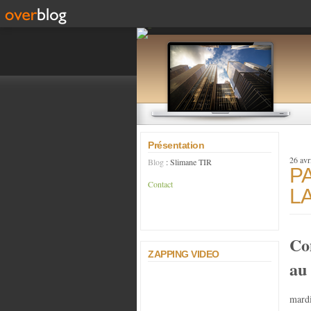
Présentation
26 avr
Blog
: Slimane TIR
P
Contact
L
Co
ZAPPING VIDEO
au 
mardi