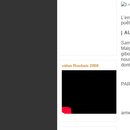
L'en
poêl
| A
Same
Malg
gibo
nous
dont
video Roubaix 2008
PAR
arm