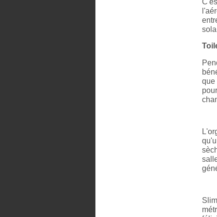
C'es
l'aé
entr
sola
Toil
Pend
béné
que 
pour
cham
L'or
qu'u
sèch
sall
géné
Slim
métr