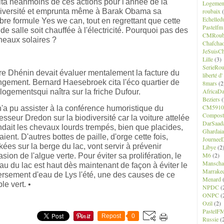
cita néanmoins de ces actions pour l'année de la
Logemen
iversité et emprunta même à Barak Obama sa
roubaix
(
Echelled
bre formule Yes we can, tout en regrettant que cette
Pastelfm
de salle soit chauffée à l'électricité. Pourquoi pas des
CMRoub
eaux solaires ?
Chafcha
JeSuisCh
Lille
(3)
SerieRo
re Dhénin devait évaluer mentalement la facture du
liberté d
gement. Bernard Haesebroek cita l'éco quartier de
8mars
(2
AfricaD
logementsqui naîtra sur la friche Dufour.
Beziers
(
CM5910
'a pu assister à la conférence humoristique du
Composte
esseur Dredon sur la biodiversité car la voiture attelée
DarSaad
ndait les chevaux lourds trempés, bien que placides,
Ghardaia
faient. D'autres bottes de paille, d'orge cette fois,
JourneeD
kées sur la berge du lac, vont servir à prévenir
Libye
(2
M6
(2)
vasion de l'algue verte. Pour éviter sa prolifération, le
Manscha
au du lac est haut dès maintenant de façon à éviter le
Marrake
rsement d'eau de Lys l'été, une des causes de ce
Menard
(
le vert. •
NPDC
(
ONPC
(
Ozil
(2)
PastelF
Repost
0
Russie
(