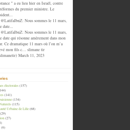
istance " a eu lieu hier en Israël, contre
 réformes du premier ministre. Le
sident...
@LatifaIbnZ: Nous sommes le 11 mars,
e date...
@LatifaIbnZ: Nous sommes le 11 mars,
te date qui résonne amèrement dans mon
r. Ce dramatique 11 mars où l’on m’a
evé mon fils c… slimane tir
limanetir) March 11, 2023
ries
s électorales
(157)
144)
ces
(141)
aisienne
(134)
Naturels
(115)
té Urbaine de Lille
(68)
(29)
ion
(27)
8)
s
(6)