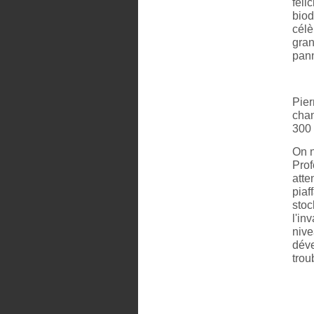
féli
biod
célè
gran
pann
Pier
chan
300 
On n
Prof
atte
piaf
stoc
l'in
nive
déve
troub