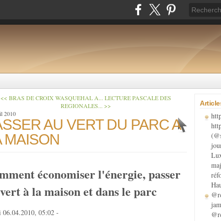
<< BRAS DE CROIX WASQUEHAL A...
LECTURE PASCALE DES
Articl
REGIONALES... >>
il 2010
htt
ASSER AU VERT DU PARC A
htt
(@s
A MAISON
jou
Lux
maj
mment économiser l'énergie, passer
réf
Hau
vert à la maison et dans le parc
@re
jam
 06.04.2010, 05:02
-
@re