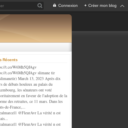
Connexion
+
Créer mon blog
es Récents
ps://t.co/W6Mh5QJAgv
ps://t.co/W6Mh5QJAgv slimane tir
limanetir) March 13, 2023 Après dix
rs de débats houleux au palais du
embourg, les sénateurs ont voté
oritairement en faveur de l'adoption de la
orme des retraites, ce 11 mars. Dans les
ts-de-France,...
almarcel1 @FleurAvr La vérité n est
ais...
almarcel1 @FleurAvr La vérité n est