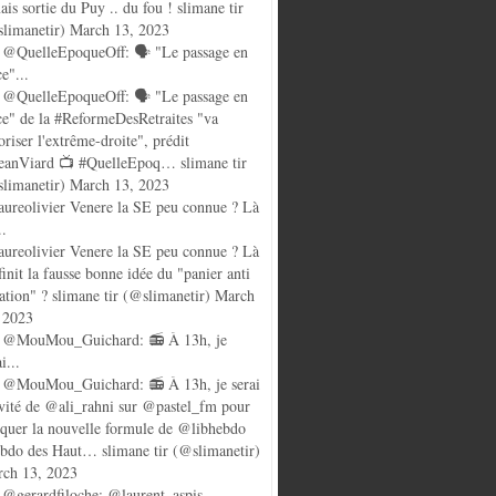
ais sortie du Puy .. du fou ! slimane tir
limanetir) March 13, 2023
@QuelleEpoqueOff: 🗣️ "Le passage en
ce"...
@QuelleEpoqueOff: 🗣️ "Le passage en
ce" de la #ReformeDesRetraites "va
oriser l'extrême-droite", prédit
anViard 📺 #QuelleEpoq… slimane tir
limanetir) March 13, 2023
ureolivier Venere la SE peu connue ? Là
..
ureolivier Venere la SE peu connue ? Là
finit la fausse bonne idée du "panier anti
lation" ? slimane tir (@slimanetir) March
 2023
 @MouMou_Guichard: 📻 À 13h, je
i...
@MouMou_Guichard: 📻 À 13h, je serai
nvité de @ali_rahni sur @pastel_fm pour
quer la nouvelle formule de @libhebdo
ebdo des Haut… slimane tir (@slimanetir)
ch 13, 2023
@gerardfiloche: @laurent_aspis