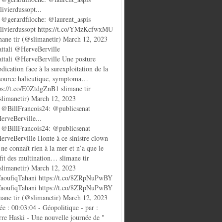
ivierdussopt...
@gerardfiloche: @laurent_aspis
ivierdussopt https://t.co/YMzKcfwxMU
mane tir (@slimanetir) March 12, 2023
ttali @HerveBerville
ttali @HerveBerville Une posture
bdication face à la surexploitation de la
source halieutique, symptoma…
ps://t.co/E0ZtdgZnB1 slimane tir
limanetir) March 12, 2023
@BillFrancois24: @publicsenat
rveBerville...
@BillFrancois24: @publicsenat
rveBerville Honte à ce sinistre clown
 ne connaît rien à la mer et n’a que le
fit des multination… slimane tir
limanetir) March 12, 2023
oufiqTahani https://t.co/8ZRpNuPwBY
oufiqTahani https://t.co/8ZRpNuPwBY
mane tir (@slimanetir) March 12, 2023
ée : 00:03:04 - Géopolitique - par :
rre Haski - Une nouvelle journée de "