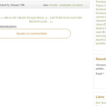
Touchep
ished by Slimane TIR
-
dans
Société
commenter cet article
…
Tsipras
(
Zemmou
boomera
censure
(
<< BRAS DE CROIX WASQUEHAL A...
LECTURE PASCALE DES
chamoni
REGIONALES... >>
climat
(2
mentaires
duplexe
(
mazi
(2)
Ajouter un commentaire
mensong
pagode
(
pastelfm
Newsle
Abonnez-
publiés.
Email
Liens
Eelv Rou