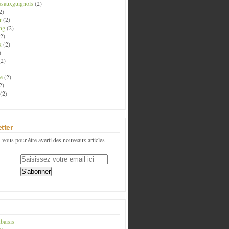
asauxguignols
(2)
2)
r
(2)
ng
(2)
2)
x
(2)
)
2)
e
(2)
2)
(2)
tter
vous pour être averti des nouveaux articles
baisis