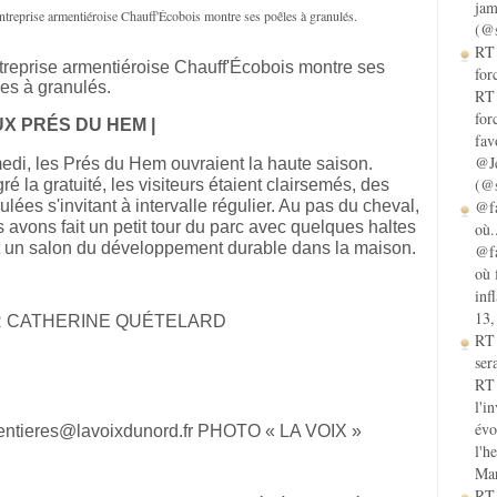
jam
(@s
RT 
treprise armentiéroise Chauff'Écobois montre ses
for
es à granulés.
RT 
for
UX PRÉS DU HEM |
fav
@Je
di, les Prés du Hem ouvraient la haute saison.
(@s
ré la gratuité, les visiteurs étaient clairsemés, des
@fa
ulées s'invitant à intervalle régulier. Au pas du cheval,
 avons fait un petit tour du parc avec quelques haltes
où.
 un salon du développement durable dans la maison.
@fa
où 
inf
13,
 CATHERINE QUÉTELARD
RT
sera
RT 
l'i
évo
entieres@lavoixdunord.fr PHOTO « LA VOIX »
l'h
Mar
RT 