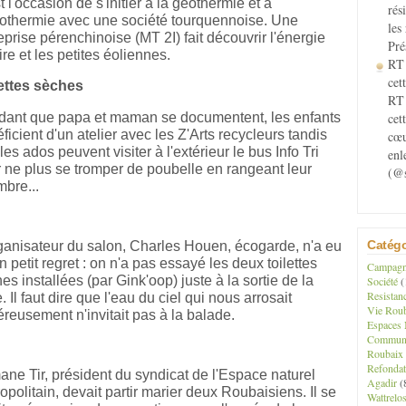
t l'occasion de s'initier à la géothermie et à
rés
rothermie avec une société tourquennoise. Une
les
eprise pérenchinoise (MT 2I) fait découvrir l'énergie
Pré
ire et les petites éoliennes.
RT 
cett
ettes sèches
RT 
ant que papa et maman se documentent, les enfants
cet
ficient d'un atelier avec les Z'Arts recycleurs tandis
cœu
les ados peuvent visiter à l'extérieur le bus Info Tri
enl
 ne plus se tromper de poubelle en rangeant leur
(@s
bre...
Catégo
ganisateur du salon, Charles Houen, écogarde, n'a eu
n petit regret : on n'a pas essayé les deux toilettes
Campagne
es installées (par Gink'oop) juste à la sortie de la
Société
(
Resistan
e. Il faut dire que l'eau du ciel qui nous arrosait
Vie Roub
reusement n'invitait pas à la balade.
Espaces 
Communau
Roubaix
Refondat
ane Tir, président du syndicat de l'Espace naturel
Agadir
(
opolitain, devait partir marier deux Roubaisiens. Il se
Wattrelo