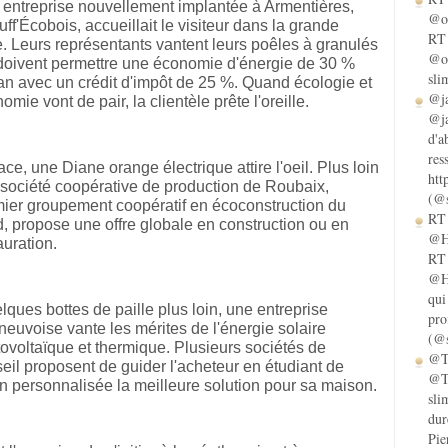
entreprise nouvellement implantée à Armentières,
@ol
ff'Écobois, accueillait le visiteur dans la grande
RT 
e. Leurs représentants vantent leurs poêles à granulés
@ol
doivent permettre une économie d'énergie de 30 %
sli
an avec un crédit d'impôt de 25 %. Quand écologie et
@ja
omie vont de pair, la clientèle prête l'oreille.
@ja
d'a
res
ace, une Diane orange électrique attire l'oeil. Plus loin
htt
société coopérative de production de Roubaix,
(@s
ier groupement coopératif en écoconstruction du
RT 
, propose une offre globale en construction ou en
@He
auration.
RT 
@He
qui
ques bottes de paille plus loin, une entreprise
pro
eneuvoise vante les mérites de l'énergie solaire
(@s
ovoltaïque et thermique. Plusieurs sociétés de
@Ta
eil proposent de guider l'acheteur en étudiant de
@Ta
n personnalisée la meilleure solution pour sa maison.
sli
dur
Pie