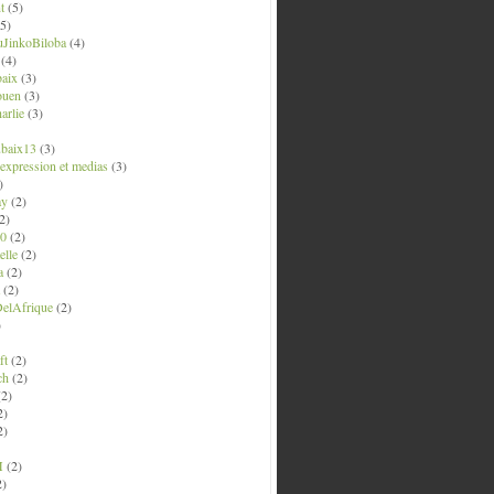
t
(5)
5)
uJinkoBiloba
(4)
(4)
aix
(3)
ouen
(3)
arlie
(3)
ubaix13
(3)
' expression et medias
(3)
)
ay
(2)
2)
0
(2)
lle
(2)
a
(2)
(2)
elAfrique
(2)
)
ft
(2)
ch
(2)
2)
2)
2)
M
(2)
2)