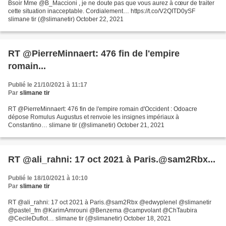
Bsoir Mme @B_Maccioni , je ne doute pas que vous aurez à cœur de traiter
cette situation inacceptable. Cordialement… https://t.co/V2QITD0ySF
slimane tir (@slimanetir) October 22, 2021
RT @PierreMinnaert: 476 fin de l'empire
romain...
Publié le 21/10/2021 à 11:17
Par
slimane tir
RT @PierreMinnaert: 476 fin de l'empire romain d'Occident : Odoacre
dépose Romulus Augustus et renvoie les insignes impériaux à
Constantino… slimane tir (@slimanetir) October 21, 2021
RT @ali_rahni: 17 oct 2021 à Paris.@sam2Rbx...
Publié le 18/10/2021 à 10:10
Par
slimane tir
RT @ali_rahni: 17 oct 2021 à Paris.@sam2Rbx @edwyplenel @slimanetir
@pastel_fm @KarimAmrouni @Benzema @campvolant @ChTaubira
@CecileDuflot… slimane tir (@slimanetir) October 18, 2021