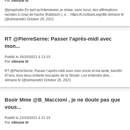
Par
slimane tir
@jmaphatie En tant qu'interviewer, je relaie, sans recul, des affirmations
racistes à coup de hache (Kabbach ), e… https://t.co/ibaeLwgnBk slimane tir
(@slimanetir) October 28, 2021
RT @PierreSerne: Passer l’après-midi avec
mon...
Publié le 26/10/2021 à 13:15
Par
slimane tir
RT @PierreSerne: Passer l’après-midi avec mon oncle et ma tante, bientôt
87ans, tous deux enfants rescapés de la Shoah. Les entendre dire,…
slimane tir (@slimanetir) October 26, 2021
Bsoir Mme @B_Maccioni , je ne doute pas que
vous...
Publié le 22/10/2021 à 21:15
Par
slimane tir