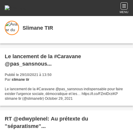
MENU
Slimane TIR
Le lancement de la #Caravane
@pas_sansnous...
Publié le 29/10/2021 à 13:50
Par
slimane tir
Le lancement de la #Caravane @pas_sansnous indispensable pour faire
exister l'urgence sociale, démocratique et les… https://t.co/FZmIDrziKP
slimane tir (@slimanetir) October 29, 2021
RT @edwyplenel: Au prétexte du
"séparatisme"...