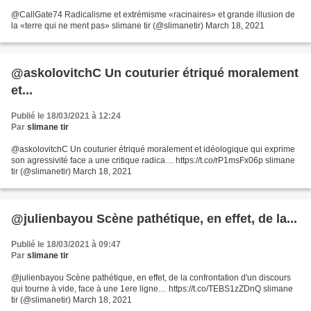
@CallGate74 Radicalisme et extrémisme «racinaires» et grande illusion de
la «terre qui ne ment pas» slimane tir (@slimanetir) March 18, 2021
@askolovitchC Un couturier étriqué moralement
et...
Publié le 18/03/2021 à 12:24
Par
slimane tir
@askolovitchC Un couturier étriqué moralement et idéologique qui exprime
son agressivité face a une critique radica… https://t.co/rP1msFx06p slimane
tir (@slimanetir) March 18, 2021
@julienbayou Scène pathétique, en effet, de la...
Publié le 18/03/2021 à 09:47
Par
slimane tir
@julienbayou Scène pathétique, en effet, de la confrontation d'un discours
qui tourne à vide, face à une 1ere ligne… https://t.co/TEBS1zZDnQ slimane
tir (@slimanetir) March 18, 2021