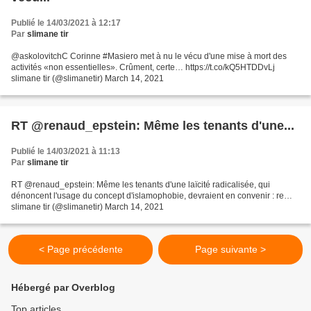
Publié le 14/03/2021 à 12:17
Par
slimane tir
@askolovitchC Corinne #Masiero met à nu le vécu d'une mise à mort des
activités «non essentielles». Crûment, certe… https://t.co/kQ5HTDDvLj
slimane tir (@slimanetir) March 14, 2021
RT @renaud_epstein: Même les tenants d'une...
Publié le 14/03/2021 à 11:13
Par
slimane tir
RT @renaud_epstein: Même les tenants d'une laïcité radicalisée, qui
dénoncent l'usage du concept d'islamophobie, devraient en convenir : re…
slimane tir (@slimanetir) March 14, 2021
< Page précédente
Page suivante >
Hébergé par Overblog
Top articles