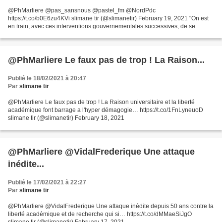
@PhMarliere @pas_sansnous @pastel_fm @NordPdc
https://t.co/b0E6zu4KVi slimane tir (@slimanetir) February 19, 2021 "On est
en train, avec ces interventions gouvernementales successives, de se
retrouver dans le camp de la Hongrie et de la Pologne en Europe,...
@PhMarliere Le faux pas de trop ! La Raison...
Publié le 18/02/2021 à 20:47
Par
slimane tir
@PhMarliere Le faux pas de trop ! La Raison universitaire et la liberté
académique font barrage a l'hyper démagogie… https://t.co/1FnLyneuoD
slimane tir (@slimanetir) February 18, 2021
@PhMarliere @VidalFrederique Une attaque
inédite...
Publié le 17/02/2021 à 22:27
Par
slimane tir
@PhMarliere @VidalFrederique Une attaque inédite depuis 50 ans contre la
liberté académique et de recherche qui si… https://t.co/dMMaeSiJgO