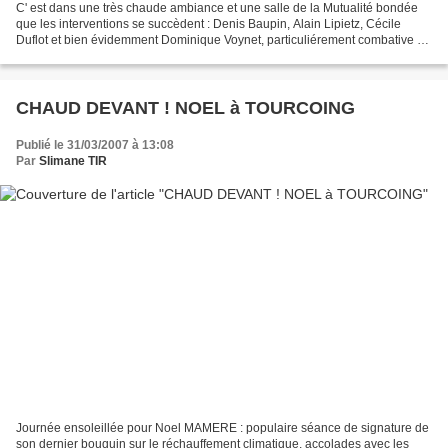
C' est dans une très chaude ambiance et une salle de la Mutualité bondée
que les interventions se succèdent : Denis Baupin, Alain Lipietz, Cécile
Duflot et bien évidemment Dominique Voynet, particuliérement combative et
pugnace. Elle appelle fortement...
CHAUD DEVANT ! NOEL à TOURCOING
Publié le 31/03/2007 à 13:08
Par
Slimane TIR
Journée ensoleillée pour Noel MAMERE : populaire séance de signature de
son dernier bouquin sur le réchauffement climatique, accolades avec les