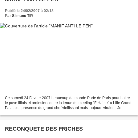
Publié le 24/02/2007 à 02:18
Par
Slimane TIR
Ce samedi 24 Fevrier 2007 beaucoup de monde Porte de Paris pour battre
le pavé lillois et protester contre la tenue du meeting "F-Haine" à Lille Grand
Palais en présence du grand chef viellissant mais toujours virulent. Je
préfère être ici, avec tous...
RECONQUETE DES FRICHES