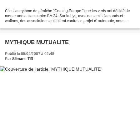
C' est au rythme de péniche "Coming Europe " que les verts ont décidé de
mener une action contre l' A 24. Sur la Lys, avec nos amis flamands et
wallons, des associations qui luttent contre ce projet d' autoroute, nous
sommes nombreux , militants et élus...
MYTHIQUE MUTUALITE
Publié le 05/04/2007 à 02:45
Par
Slimane TIR