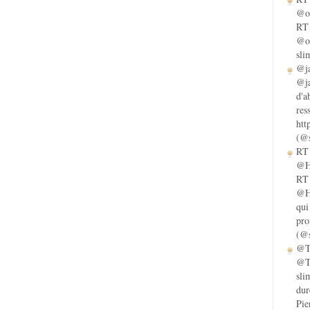
@ol
RT 
@ol
sli
@ja
@ja
d'a
res
htt
(@s
RT 
@He
RT 
@He
qui
pro
(@s
@Ta
@Ta
sli
dur
Pie