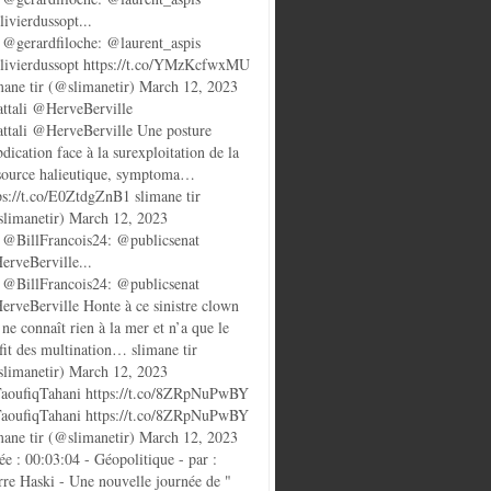
ivierdussopt...
@gerardfiloche: @laurent_aspis
ivierdussopt https://t.co/YMzKcfwxMU
mane tir (@slimanetir) March 12, 2023
ttali @HerveBerville
ttali @HerveBerville Une posture
bdication face à la surexploitation de la
source halieutique, symptoma…
ps://t.co/E0ZtdgZnB1 slimane tir
limanetir) March 12, 2023
@BillFrancois24: @publicsenat
rveBerville...
@BillFrancois24: @publicsenat
rveBerville Honte à ce sinistre clown
 ne connaît rien à la mer et n’a que le
fit des multination… slimane tir
limanetir) March 12, 2023
oufiqTahani https://t.co/8ZRpNuPwBY
oufiqTahani https://t.co/8ZRpNuPwBY
mane tir (@slimanetir) March 12, 2023
ée : 00:03:04 - Géopolitique - par :
rre Haski - Une nouvelle journée de "