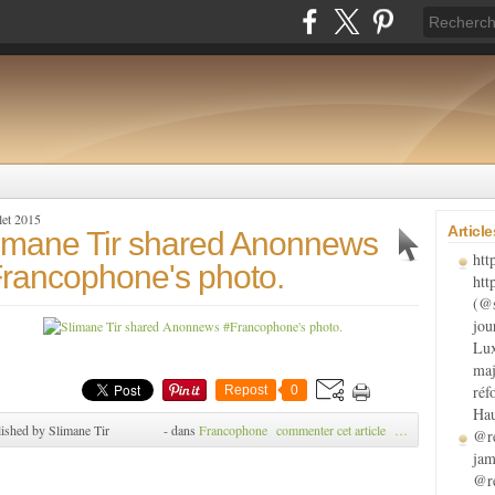
llet 2015
Articl
imane Tir shared Anonnews
htt
rancophone's photo.
htt
(@s
jou
Lux
maj
réf
Repost
0
Hau
ished by Slimane Tir
-
dans
Francophone
commenter cet article
…
@re
jam
@re