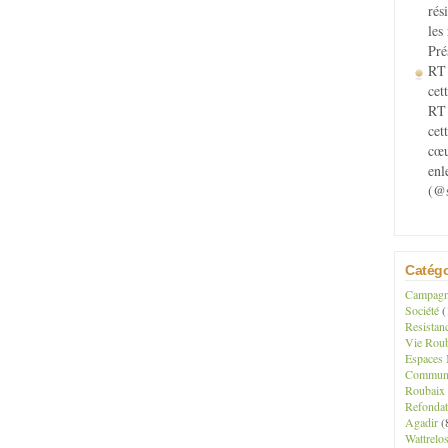
rés
les
Pré
RT 
cett
RT 
cet
cœu
enl
(@s
Catégo
Campagne
Société
(
Resistan
Vie Roub
Espaces 
Communau
Roubaix
Refondat
Agadir
(
Wattrelo