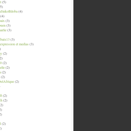
t
(5)
5)
uJinkoBiloba
(4)
(4)
aix
(3)
ouen
(3)
arlie
(3)
ubaix13
(3)
' expression et medias
(3)
)
ay
(2)
2)
0
(2)
lle
(2)
a
(2)
(2)
elAfrique
(2)
)
ft
(2)
ch
(2)
2)
2)
2)
M
(2)
2)