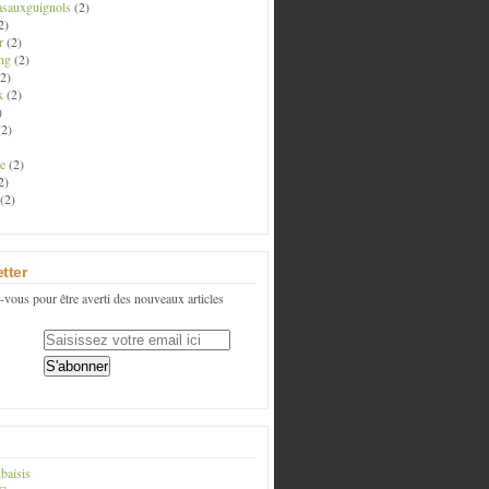
asauxguignols
(2)
2)
r
(2)
ng
(2)
2)
x
(2)
)
2)
e
(2)
2)
(2)
tter
vous pour être averti des nouveaux articles
baisis