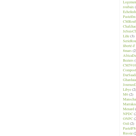
Logemen
roubaix
(
Echelled
Pastelfm
CMRoub
Chafcha
JeSuisCh
Lille
(3)
SerieRo
liberté d
8mars
(2
AfricaD
Beziers
(
CM5910
Composte
DarSaad
Ghardaia
JourneeD
Libye
(2
M6
(2)
Manscha
Marrake
Menard
(
NPDC
(
ONPC
(
Ozil
(2)
PastelF
Russie
(