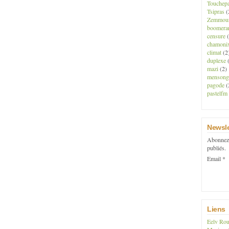
Touchep
Tsipras
(
Zemmou
boomera
censure
(
chamoni
climat
(2
duplexe
(
mazi
(2)
mensong
pagode
(
pastelfm
Newsle
Abonnez-
publiés.
Email
Liens
Eelv Rou