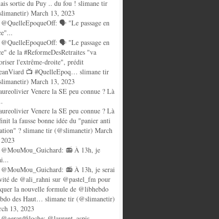
ais sortie du Puy .. du fou ! slimane tir
limanetir) March 13, 2023
@QuelleEpoqueOff: 🗣️ "Le passage en
ce"...
@QuelleEpoqueOff: 🗣️ "Le passage en
ce" de la #ReformeDesRetraites "va
oriser l'extrême-droite", prédit
anViard 📺 #QuelleEpoq… slimane tir
limanetir) March 13, 2023
ureolivier Venere la SE peu connue ? Là
..
ureolivier Venere la SE peu connue ? Là
finit la fausse bonne idée du "panier anti
lation" ? slimane tir (@slimanetir) March
 2023
 @MouMou_Guichard: 📻 À 13h, je
i...
@MouMou_Guichard: 📻 À 13h, je serai
nvité de @ali_rahni sur @pastel_fm pour
quer la nouvelle formule de @libhebdo
ebdo des Haut… slimane tir (@slimanetir)
ch 13, 2023
@gerardfiloche: @laurent_aspis