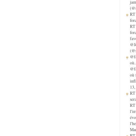
jam
(@s
RT 
for
RT 
for
fav
@Je
(@s
@fa
où.
@fa
où 
inf
13,
RT
sera
RT 
l'i
évo
l'h
Mar
RT 