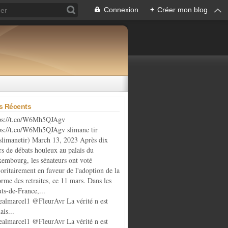
Connexion
+
Créer mon blog
es Récents
ps://t.co/W6Mh5QJAgv
ps://t.co/W6Mh5QJAgv slimane tir
limanetir) March 13, 2023 Après dix
rs de débats houleux au palais du
embourg, les sénateurs ont voté
oritairement en faveur de l'adoption de la
orme des retraites, ce 11 mars. Dans les
ts-de-France,...
almarcel1 @FleurAvr La vérité n est
ais...
almarcel1 @FleurAvr La vérité n est