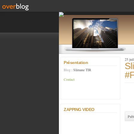
25 jui
Présentation
Sl
Blog
: Slimane TIR
#F
Contact
ZAPPING VIDEO
Publ