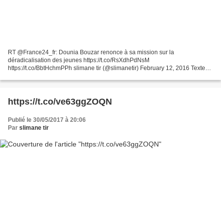
RT @France24_fr: Dounia Bouzar renonce à sa mission sur la
déradicalisation des jeunes https://t.co/RsXdhPdNsM
https://t.co/BbtHchmPPh slimane tir (@slimanetir) February 12, 2016 Texte
par FRANCE 24 Suivre france24_fr sur twitter Dernière modification...
https://t.co/ve63ggZOQN
Publié le 30/05/2017 à 20:06
Par
slimane tir