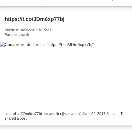
homologue israélien...
https://t.co/JDm6xp77bj
Publié le 04/06/2017 à 15:23
Par
slimane tir
https://t.co/JDm6xp77bj slimane tir (@slimanetir) June 04, 2017 Slimane Tir
shared a post.