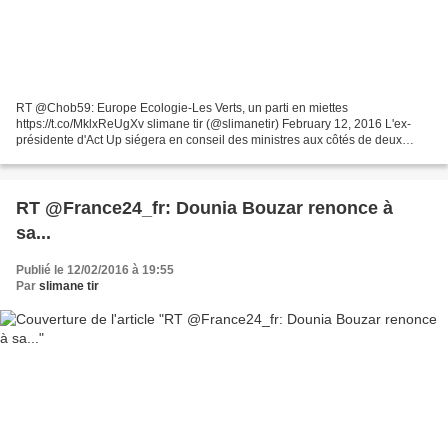
RT @Chob59: Europe Ecologie-Les Verts, un parti en miettes
https://t.co/MklxReUgXv slimane tir (@slimanetir) February 12, 2016 L'ex-
présidente d'Act Up siégera en conseil des ministres aux côtés de deux
autres écologistes qui avaient claqué la porte d'...
RT @France24_fr: Dounia Bouzar renonce à
sa...
Publié le 12/02/2016 à 19:55
Par
slimane tir