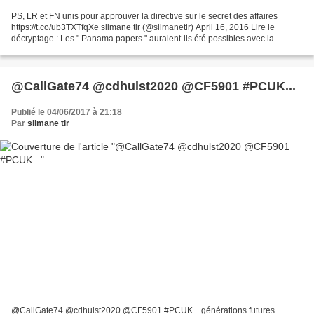
PS, LR et FN unis pour approuver la directive sur le secret des affaires
https://t.co/ub3TXTfqXe slimane tir (@slimanetir) April 16, 2016 Lire le
décryptage : Les " Panama papers " auraient-ils été possibles avec la
directive sur le secret des affaires...
@CallGate74 @cdhulst2020 @CF5901 #PCUK...
Publié le 04/06/2017 à 21:18
Par
slimane tir
@CallGate74 @cdhulst2020 @CF5901 #PCUK ...générations futures.