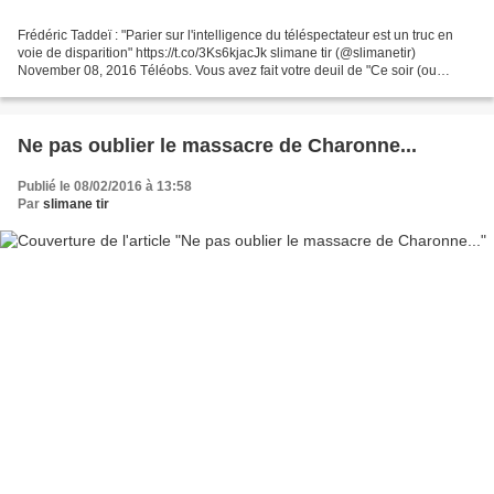
Frédéric Taddeï : "Parier sur l'intelligence du téléspectateur est un truc en
voie de disparition" https://t.co/3Ks6kjacJk slimane tir (@slimanetir)
November 08, 2016 Téléobs. Vous avez fait votre deuil de "Ce soir (ou
jamais !)", une émission tardive,...
Ne pas oublier le massacre de Charonne...
Publié le 08/02/2016 à 13:58
Par
slimane tir