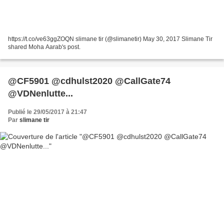
https://t.co/ve63ggZOQN slimane tir (@slimanetir) May 30, 2017 Slimane Tir
shared Moha Aarab's post.
@CF5901 @cdhulst2020 @CallGate74
@VDNenlutte...
Publié le 29/05/2017 à 21:47
Par
slimane tir