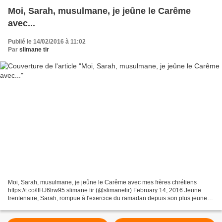
Moi, Sarah, musulmane, je jeûne le Carême
avec...
Publié le 14/02/2016 à 11:02
Par
slimane tir
Moi, Sarah, musulmane, je jeûne le Carême avec mes frères chrétiens
https://t.co/lfHJ6trw95 slimane tir (@slimanetir) February 14, 2016 Jeune
trentenaire, Sarah, rompue à l'exercice du ramadan depuis son plus jeune
âge, a décidé cette année de faire le...