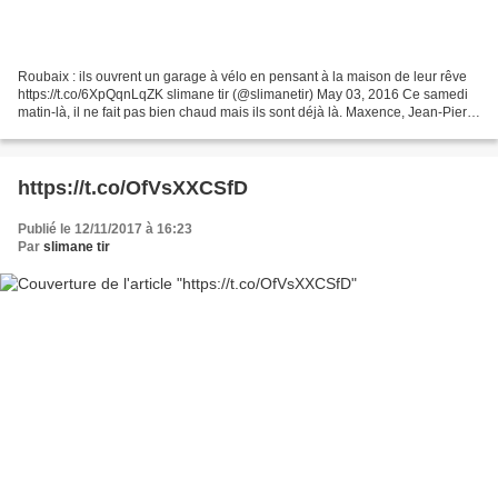
Roubaix : ils ouvrent un garage à vélo en pensant à la maison de leur rêve
https://t.co/6XpQqnLqZK slimane tir (@slimanetir) May 03, 2016 Ce samedi
matin-là, il ne fait pas bien chaud mais ils sont déjà là. Maxence, Jean-Pierre
et Brian réparent un petit...
https://t.co/OfVsXXCSfD
Publié le 12/11/2017 à 16:23
Par
slimane tir