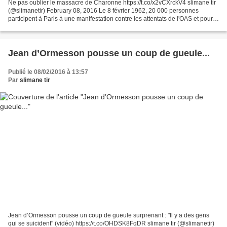
Ne pas oublier le massacre de Charonne https://t.co/x2vCXrckV4 slimane tir
(@slimanetir) February 08, 2016 Le 8 février 1962, 20 000 personnes
participent à Paris à une manifestation contre les attentats de l'OAS et pour
la paix en Algérie. A l'issue...
Jean d’Ormesson pousse un coup de gueule...
Publié le 08/02/2016 à 13:57
Par
slimane tir
Jean d’Ormesson pousse un coup de gueule surprenant : "Il y a des gens
qui se suicident" (vidéo) https://t.co/OHDSK8FqDR slimane tir (@slimanetir)