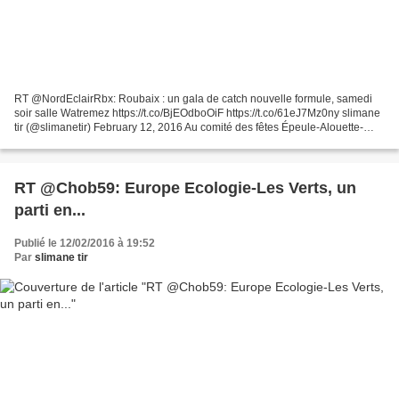
RT @NordEclairRbx: Roubaix : un gala de catch nouvelle formule, samedi
soir salle Watremez https://t.co/BjEOdboOiF https://t.co/61eJ7Mz0ny slimane
tir (@slimanetir) February 12, 2016 Au comité des fêtes Épeule-Alouette-
Trichon, on le reconnaît volontiers,...
RT @Chob59: Europe Ecologie-Les Verts, un
parti en...
Publié le 12/02/2016 à 19:52
Par
slimane tir