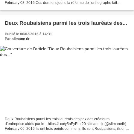
February 08, 2016 Ces derniers jours, la réforme de l'orthographe fait
polémique. Sur les ondes de RTL,...
Deux Roubaisiens parmi les trois lauréats des...
Publié le 06/02/2016 à 14:31
Par
slimane tir
Deux Roubaisiens parmi les trois lauréats des prix des créateurs
d’entreprise aidés par le... https://t.co/y5nEyEmr20 slimane tir (@slimanetir)
February 06, 2016 Ils ont trois points communs. Ils sont Roubaisiens, ils ont
créé leur emploi en se lançant...