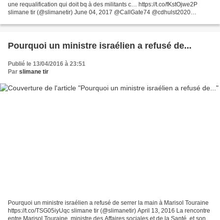
une requalification qui doit bq à des militants c… https://t.co/fKstOjwe2P
slimane tir (@slimanetir) June 04, 2017 @CallGate74 @cdhulst2020
@CF5901 #5908 #Roubaix #Wattrelos #PCUK une requalification...
Pourquoi un ministre israélien a refusé de...
Publié le 13/04/2016 à 23:51
Par
slimane tir
Pourquoi un ministre israélien a refusé de serrer la main à Marisol Touraine
https://t.co/TSG05iyUqc slimane tir (@slimanetir) April 13, 2016 La rencontre
entre Marisol Touraine, ministre des Affaires sociales et de la Santé, et son