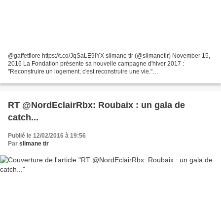
@gaffetflore https://t.co/JqSaLE9lYX slimane tir (@slimanetir) November 15,
2016 La Fondation présente sa nouvelle campagne d'hiver 2017 :
"Reconstruire un logement, c'est reconstruire une vie."
https://t.co/SfUOQm7W8M
RT @NordEclairRbx: Roubaix : un gala de
catch...
Publié le 12/02/2016 à 19:56
Par
slimane tir