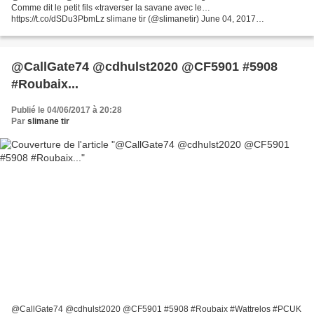
Comme dit le petit fils «traverser la savane avec le…
https://t.co/dSDu3PbmLz slimane tir (@slimanetir) June 04, 2017
@CallGate74 @cdhulst2020 @CF5901 #PCUK ...générations futures.
Comme dit...
@CallGate74 @cdhulst2020 @CF5901 #5908
#Roubaix...
Publié le 04/06/2017 à 20:28
Par
slimane tir
@CallGate74 @cdhulst2020 @CF5901 #5908 #Roubaix #Wattrelos #PCUK