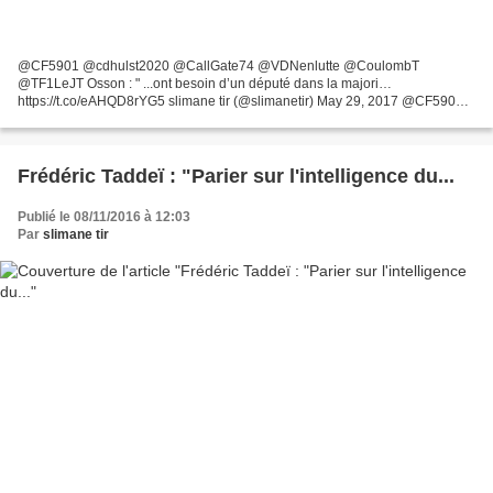
@CF5901 @cdhulst2020 @CallGate74 @VDNenlutte @CoulombT
@TF1LeJT Osson : " ...ont besoin d’un député dans la majori…
https://t.co/eAHQD8rYG5 slimane tir (@slimanetir) May 29, 2017 @CF5901
@cdhulst2020 @CallGate74 @VDNenlutte @CoulombT @TF1LeJT Osson
:...
Frédéric Taddeï : "Parier sur l'intelligence du...
Publié le 08/11/2016 à 12:03
Par
slimane tir