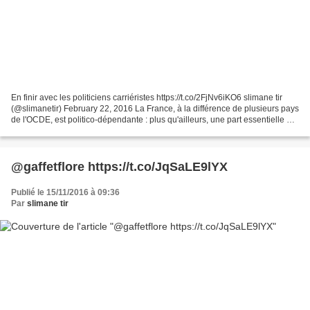
En finir avec les politiciens carriéristes https://t.co/2FjNv6iKO6 slimane tir
(@slimanetir) February 22, 2016 La France, à la différence de plusieurs pays
de l'OCDE, est politico-dépendante : plus qu'ailleurs, une part essentielle de
l'économie, donc...
@gaffetflore https://t.co/JqSaLE9lYX
Publié le 15/11/2016 à 09:36
Par
slimane tir