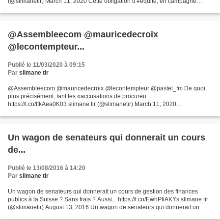
(@slimanetir) March 11, 2020 Cette obligation d'#équité, en campagne
officielle s'applique aux #medias...
@Assembleecom @mauricedecroix
@lecontempteur...
Publié le 11/03/2020 à 09:15
Par
slimane tir
@Assembleecom @mauricedecroix @lecontempteur @pastel_fm De quoi
plus précisément, tant les «accusations de procureu…
https://t.co/tfkAea0K03 slimane tir (@slimanetir) March 11, 2020
@Assembleecom @mauricedecroix @lecontempteur @pastel_fm De quoi
plus...
Un wagon de senateurs qui donnerait un cours
de...
Publié le 13/08/2016 à 14:20
Par
slimane tir
Un wagon de senateurs qui donnerait un cours de gestion des finances
publics à la Suisse ? Sans frais ? Aussi... https://t.co/EwhPfiAKYs slimane tir
(@slimanetir) August 13, 2016 Un wagon de senateurs qui donnerait un
cours de gestion des finances publics...