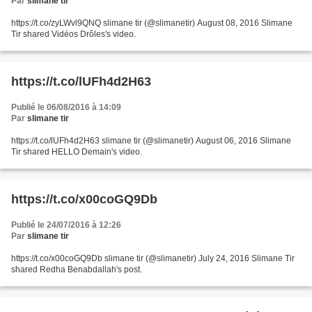
Par
slimane tir
https://t.co/zyLWvl9QNQ slimane tir (@slimanetir) August 08, 2016 Slimane
Tir shared Vidéos Drôles's video.
https://t.co/lUFh4d2H63
Publié le 06/08/2016 à 14:09
Par
slimane tir
https://t.co/lUFh4d2H63 slimane tir (@slimanetir) August 06, 2016 Slimane
Tir shared HELLO Demain's video.
https://t.co/x00coGQ9Db
Publié le 24/07/2016 à 12:26
Par
slimane tir
https://t.co/x00coGQ9Db slimane tir (@slimanetir) July 24, 2016 Slimane Tir
shared Redha Benabdallah's post.