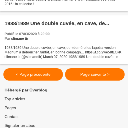
2016 Un collector !
1988/1989 Une double cuvée, en cave, de...
Publié le 07/03/2020 à 20:00
Par
slimane tir
1988/1989 Une double cuvée, en cave, de «derrière les fagots» version
Magnum à déboucher, tantôt, en bonne compagn… https://t.co/2we58fLGkK
slimane tir (@slimanetir) March 07, 2020 1988/1989 Une double cuvée, en
cave, de "derrière les fagots" version...
< Page précédente
Page suivante >
Hébergé par Overblog
Top articles
Pages
Contact
Signaler un abus