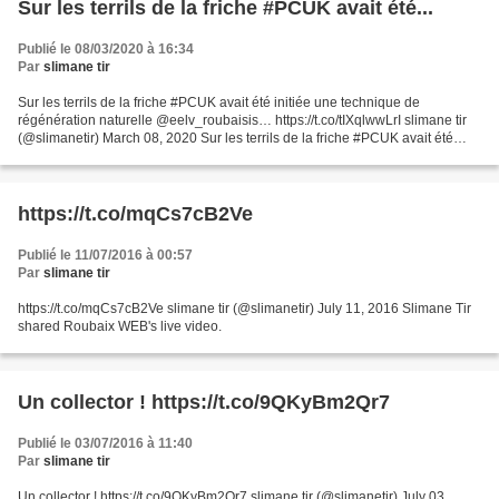
Sur les terrils de la friche #PCUK avait été...
Publié le 08/03/2020 à 16:34
Par
slimane tir
Sur les terrils de la friche #PCUK avait été initiée une technique de
régénération naturelle @eelv_roubaisis… https://t.co/tIXqlwwLrI slimane tir
(@slimanetir) March 08, 2020 Sur les terrils de la friche #PCUK avait été
initiée une technique de régénération...
https://t.co/mqCs7cB2Ve
Publié le 11/07/2016 à 00:57
Par
slimane tir
https://t.co/mqCs7cB2Ve slimane tir (@slimanetir) July 11, 2016 Slimane Tir
shared Roubaix WEB's live video.
Un collector ! https://t.co/9QKyBm2Qr7
Publié le 03/07/2016 à 11:40
Par
slimane tir
Un collector ! https://t.co/9QKyBm2Qr7 slimane tir (@slimanetir) July 03,