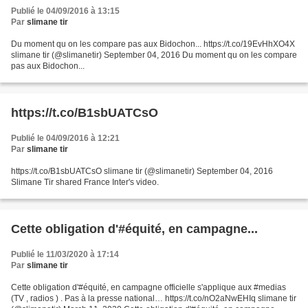
Publié le 04/09/2016 à 13:15
Par
slimane tir
Du moment qu on les compare pas aux Bidochon... https://t.co/19EvHhXO4X
slimane tir (@slimanetir) September 04, 2016 Du moment qu on les compare
pas aux Bidochon...
https://t.co/B1sbUATCsO
Publié le 04/09/2016 à 12:21
Par
slimane tir
https://t.co/B1sbUATCsO slimane tir (@slimanetir) September 04, 2016
Slimane Tir shared France Inter's video.
Cette obligation d'#équité, en campagne...
Publié le 11/03/2020 à 17:14
Par
slimane tir
Cette obligation d'#équité, en campagne officielle s'applique aux #medias
(TV , radios ) . Pas à la presse national… https://t.co/nO2aNwEHIq slimane tir