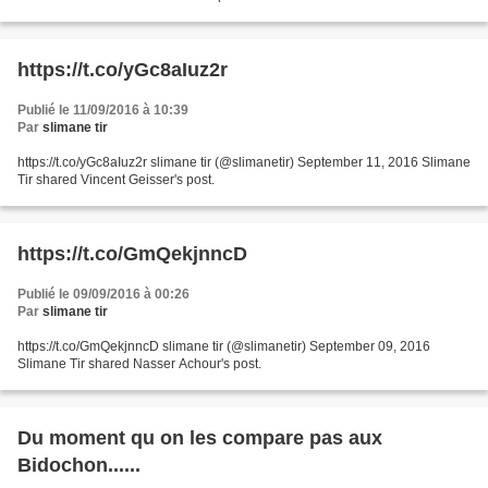
https://t.co/yGc8aIuz2r
Publié le 11/09/2016 à 10:39
Par
slimane tir
https://t.co/yGc8aIuz2r slimane tir (@slimanetir) September 11, 2016 Slimane
Tir shared Vincent Geisser's post.
https://t.co/GmQekjnncD
Publié le 09/09/2016 à 00:26
Par
slimane tir
https://t.co/GmQekjnncD slimane tir (@slimanetir) September 09, 2016
Slimane Tir shared Nasser Achour's post.
Du moment qu on les compare pas aux
Bidochon......