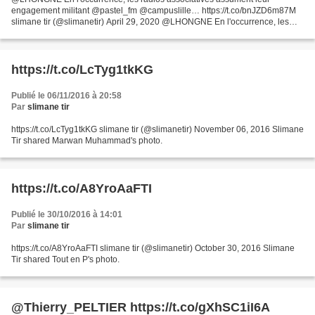
engagement militant @pastel_fm @campuslille… https://t.co/bnJZD6m87M
slimane tir (@slimanetir) April 29, 2020 @LHONGNE En l'occurrence, les
radios associatives assument leur engagement militant...
https://t.co/LcTyg1tkKG
Publié le 06/11/2016 à 20:58
Par
slimane tir
https://t.co/LcTyg1tkKG slimane tir (@slimanetir) November 06, 2016 Slimane
Tir shared Marwan Muhammad's photo.
https://t.co/A8YroAaFTI
Publié le 30/10/2016 à 14:01
Par
slimane tir
https://t.co/A8YroAaFTI slimane tir (@slimanetir) October 30, 2016 Slimane
Tir shared Tout en P's photo.
@Thierry_PELTIER https://t.co/gXhSC1iI6A