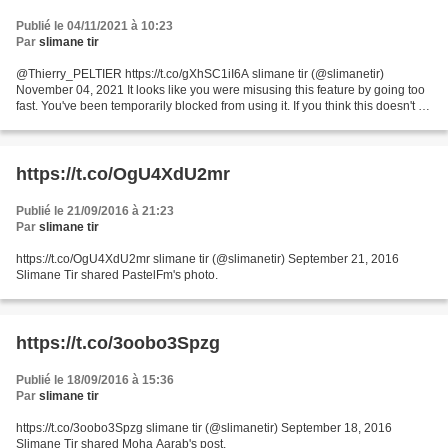
Publié le 04/11/2021 à 10:23
Par
slimane tir
@Thierry_PELTIER https://t.co/gXhSC1iI6A slimane tir (@slimanetir)
November 04, 2021 It looks like you were misusing this feature by going too
fast. You've been temporarily blocked from using it. If you think this doesn't go
against our Community Standards...
https://t.co/OgU4XdU2mr
Publié le 21/09/2016 à 21:23
Par
slimane tir
https://t.co/OgU4XdU2mr slimane tir (@slimanetir) September 21, 2016
Slimane Tir shared PastelFm's photo.
https://t.co/3oobo3Spzg
Publié le 18/09/2016 à 15:36
Par
slimane tir
https://t.co/3oobo3Spzg slimane tir (@slimanetir) September 18, 2016
Slimane Tir shared Moha Aarab's post.