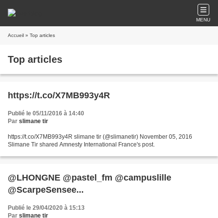
MENU
Accueil
» Top articles
Top articles
https://t.co/X7MB993y4R
Publié le 05/11/2016 à 14:40
Par
slimane tir
https://t.co/X7MB993y4R slimane tir (@slimanetir) November 05, 2016
Slimane Tir shared Amnesty International France's post.
@LHONGNE @pastel_fm @campuslille
@ScarpeSensee...
Publié le 29/04/2020 à 15:13
Par
slimane tir