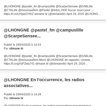
@LHONGNE @pastel_fm @campuslille @ScarpeSensee @DABLille
@CTALille @moussaallem @Pastel @Infos_HDF Aucun souci pour…
https://t.co/Ur5ppGYKlZ slimane tir (@slimanetir) April 29, 2020 @LHONGNE
@pastel_fm @campuslille @ScarpeSensee @DABLille @CTALille
@moussaallem...
@LHONGNE @pastel_fm @campuslille
@ScarpeSensee...
Publié le 29/04/2020 à 14:53
Par
slimane tir
@LHONGNE @pastel_fm @campuslille @ScarpeSensee @DABLille
@CTALille @moussaallem Merci @LHONGNE de rappeler, comme…
https://t.co/gVsPZwq741 slimane tir (@slimanetir) April 29, 2020
@LHONGNE @pastel_fm @campuslille @ScarpeSensee @DABLille
@CTALille @moussaallem...
@LHONGNE En l'occurrence, les radios
associatives...
Publié le 29/04/2020 à 14:29
Par
slimane tir
@LHONGNE En l'occurrence, les radios associatives assument leur