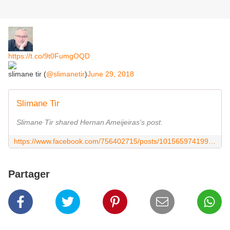
https://t.co/9t0FumgOQD
slimane tir (
@slimanetir
)
June 29, 2018
Slimane Tir
Slimane Tir shared Hernan Ameijeiras's post.
https://www.facebook.com/756402715/posts/10156597419972716/
Partager