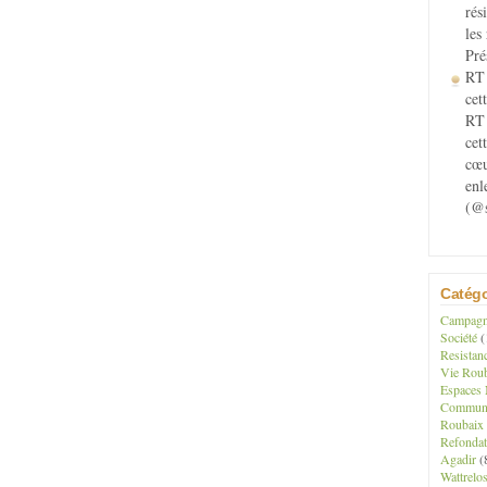
rés
les
Pré
RT 
cett
RT 
cet
cœu
enl
(@s
Catégo
Campagne
Société
(
Resistan
Vie Roub
Espaces 
Communau
Roubaix
Refondat
Agadir
(
Wattrelo