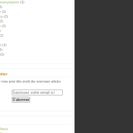
asauxguignols
(2)
2)
r
(2)
ng
(2)
2)
x
(2)
)
2)
e
(2)
2)
(2)
tter
vous pour être averti des nouveaux articles
baisis