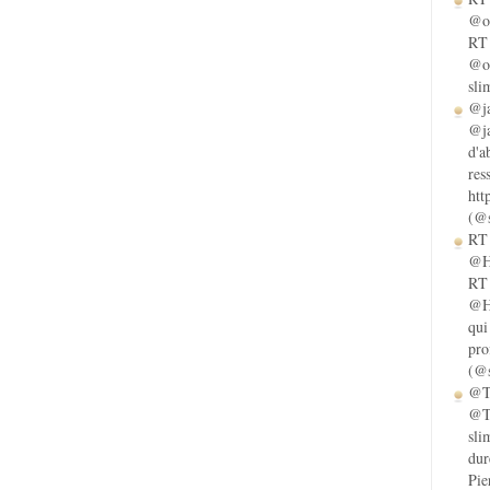
@ol
RT 
@ol
sli
@ja
@ja
d'a
res
htt
(@s
RT 
@He
RT 
@He
qui
pro
(@s
@Ta
@Ta
sli
dur
Pie