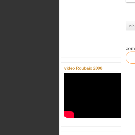
Publ
com
video Roubaix 2008