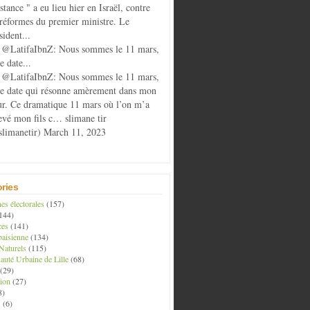
istance " a eu lieu hier en Israël, contre
 réformes du premier ministre. Le
sident...
@LatifaIbnZ: Nous sommes le 11 mars,
e date...
@LatifaIbnZ: Nous sommes le 11 mars,
te date qui résonne amèrement dans mon
r. Ce dramatique 11 mars où l’on m’a
evé mon fils c… slimane tir
limanetir) March 11, 2023
ries
s électorales
(157)
144)
ces
(141)
aisienne
(134)
Naturels
(115)
té Urbaine de Lille
(68)
(29)
ion
(27)
8)
s
(6)