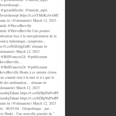
ivierdussopt...
@gerardfiloche: @laurent_aspis
ivierdussopt https://t.co/YMzKcfwxMU
mane tir (@slimanetir) March 12, 2023
ttali @HerveBerville
ttali @HerveBerville Une posture
bdication face à la surexploitation de la
source halieutique, symptoma…
ps://t.co/E0ZtdgZnB1 slimane tir
limanetir) March 12, 2023
@BillFrancois24: @publicsenat
rveBerville...
@BillFrancois24: @publicsenat
rveBerville Honte à ce sinistre clown
 ne connaît rien à la mer et n’a que le
fit des multination… slimane tir
limanetir) March 12, 2023
oufiqTahani https://t.co/8ZRpNuPwBY
oufiqTahani https://t.co/8ZRpNuPwBY
mane tir (@slimanetir) March 12, 2023
ée : 00:03:04 - Géopolitique - par :
rre Haski - Une nouvelle journée de "