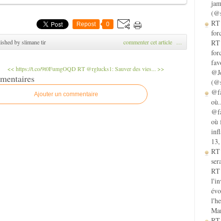
jam
(@s
RT 
Repost
0
for
ished by slimane tir
commenter cet article
…
RT 
for
fav
<< https://t.co/9t0FumgOQD
RT @rglucks1: Sauver des vies... >>
@Je
mentaires
(@s
@fa
Ajouter un commentaire
où.
@fa
où 
inf
13,
RT
sera
RT 
l'i
évo
l'h
Mar
RT 