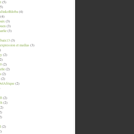
t
(5)
5)
uJinkoBiloba
(4)
(4)
aix
(3)
ouen
(3)
arlie
(3)
ubaix13
(3)
' expression et medias
(3)
)
ay
(2)
2)
0
(2)
lle
(2)
a
(2)
(2)
elAfrique
(2)
)
ft
(2)
ch
(2)
2)
2)
2)
M
(2)
2)