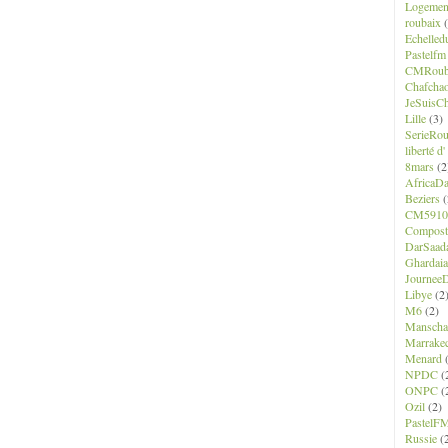
Logemen
roubaix
(
Echelled
Pastelfm
CMRoub
Chafcha
JeSuisCh
Lille
(3)
SerieRo
liberté d
8mars
(2
AfricaD
Beziers
(
CM5910
Composte
DarSaad
Ghardaia
JourneeD
Libye
(2
M6
(2)
Manscha
Marrake
Menard
(
NPDC
(
ONPC
(
Ozil
(2)
PastelF
Russie
(