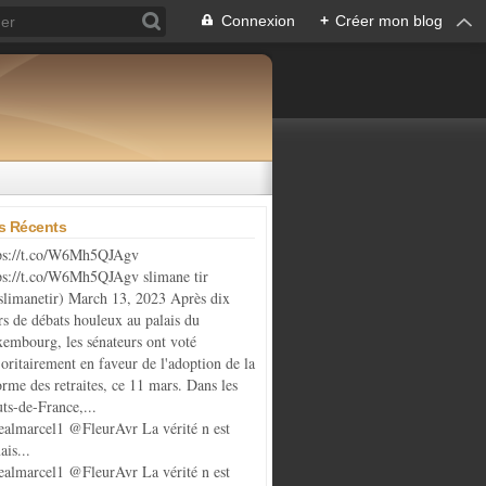
Connexion
+
Créer mon blog
es Récents
ps://t.co/W6Mh5QJAgv
ps://t.co/W6Mh5QJAgv slimane tir
limanetir) March 13, 2023 Après dix
rs de débats houleux au palais du
embourg, les sénateurs ont voté
oritairement en faveur de l'adoption de la
orme des retraites, ce 11 mars. Dans les
ts-de-France,...
almarcel1 @FleurAvr La vérité n est
ais...
almarcel1 @FleurAvr La vérité n est