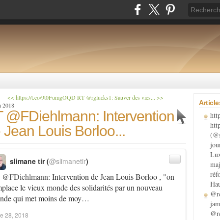
<< https://t.co/9t0FumgOQD
RT @rglucks1: Sauver des vies... >>
Articl
n 2018
 @FDiehlmann: Intervention
htt
htt
 Jean Louis Borloo...
(@s
jou
Lux
slimane tir (
@slimanetir
)
maj
réf
T
@FDiehlmann
: Intervention de Jean Louis Borloo , "on
Hau
place le vieux monde des solidarités par un nouveau
@re
nde qui met moins de moy…
jam
@re
e 28, 2018