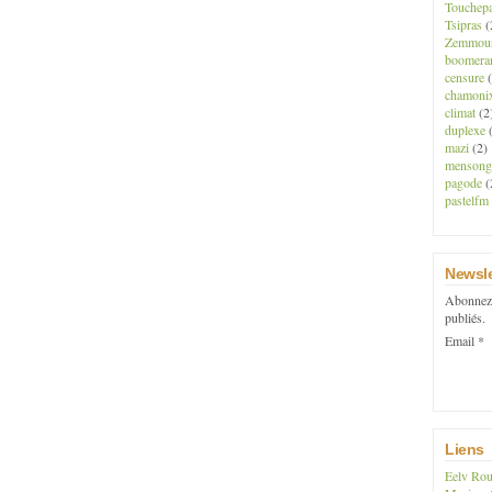
Touchep
Tsipras
(
Zemmou
boomera
censure
(
chamoni
climat
(2
duplexe
(
mazi
(2)
mensong
pagode
(
pastelfm
Newsle
Abonnez-
publiés.
Email
Liens
Eelv Rou