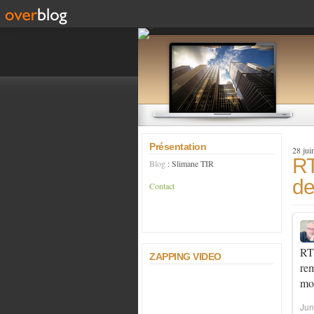
Présentation
28 jui
RT
Blog
: Slimane TIR
de
Contact
R
ZAPPING VIDEO
rem
mo
Jun