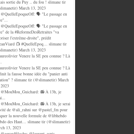
ais sortie du Puy .. du fou ! slimane tir
limanetir) March 13, 2023
@QuelleEpoqueOff: 🗣️ "Le passage en
ce"...
@QuelleEpoqueOff: 🗣️ "Le passage en
ce" de la #ReformeDesRetraites "va
oriser l'extrême-droite", prédit
anViard 📺 #QuelleEpoq… slimane tir
limanetir) March 13, 2023
ureolivier Venere la SE peu connue ? Là
..
ureolivier Venere la SE peu connue ? Là
finit la fausse bonne idée du "panier anti
lation" ? slimane tir (@slimanetir) March
 2023
 @MouMou_Guichard: 📻 À 13h, je
i...
@MouMou_Guichard: 📻 À 13h, je serai
nvité de @ali_rahni sur @pastel_fm pour
quer la nouvelle formule de @libhebdo
ebdo des Haut… slimane tir (@slimanetir)
ch 13, 2023
@gerardfiloche: @laurent_aspis