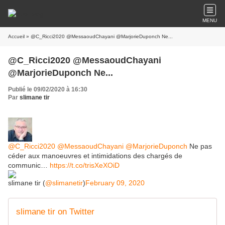
MENU
Accueil
» @C_Ricci2020 @MessaoudChayani @MarjorieDuponch Ne...
@C_Ricci2020 @MessaoudChayani
@MarjorieDuponch Ne...
Publié le 09/02/2020 à 16:30
Par
slimane tir
@C_Ricci2020
@MessaoudChayani
@MarjorieDuponch
Ne pas
céder aux manoeuvres et intimidations des chargés de
communic…
https://t.co/trisXeXOiD
slimane tir (
@slimanetir
)
February 09, 2020
slimane tir on Twitter