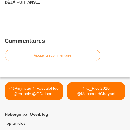
DÉJÀ HUIT ANS....
Commentaires
Ajouter un commentaire
< @myricau @PascaleHoo
@C_Ricci2020
@roubaix @GDelbar...
@MessaoudChayani
@MarjorieDuponch Ne... >
Hébergé par Overblog
Top articles