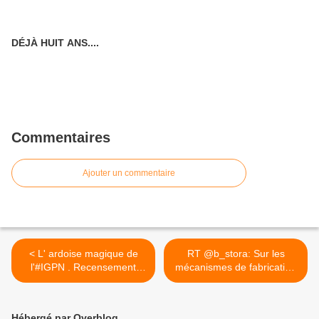
DÉJÀ HUIT ANS....
Commentaires
Ajouter un commentaire
< L' ardoise magique de
RT @b_stora: Sur les
l'#IGPN . Recensement
mécanismes de fabrication
de...
de... >
Hébergé par Overblog