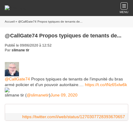
MENU
Accueil
» @CallGate74 Propos typiques de tenants de...
@CallGate74 Propos typiques de tenants de...
Publié le 09/06/2020 à 12:52
Par
slimane tir
@CallGate74
Propos typiques de tenants de l'impunité du bras
armé policier et d'un pouvoir autoritaire.…
https://t.co/tNz65xlw6k
slimane tir (
@slimanetir
)
June 09, 2020
https://twitter.com/i/web/status/1270307728393670657