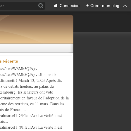
Connexion
+
Créer mon blog
es Récents
ps://t.co/W6Mh5QJAgv
ps://t.co/W6Mh5QJAgv slimane tir
limanetir) March 13, 2023 Après dix
rs de débats houleux au palais du
embourg, les sénateurs ont voté
oritairement en faveur de l'adoption de la
orme des retraites, ce 11 mars. Dans les
ts-de-France,...
almarcel1 @FleurAvr La vérité n est
ais...
almarcel1 @FleurAvr La vérité n est