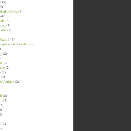
t
(5)
5)
uJinkoBiloba
(4)
(4)
aix
(3)
ouen
(3)
arlie
(3)
ubaix13
(3)
' expression et medias
(3)
)
ay
(2)
2)
0
(2)
lle
(2)
a
(2)
(2)
elAfrique
(2)
)
ft
(2)
ch
(2)
2)
2)
2)
M
(2)
2)