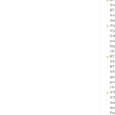
@ol
RT 
@ol
sli
@ja
@ja
d'a
res
htt
(@s
RT 
@He
RT 
@He
qui
pro
(@s
@Ta
@Ta
sli
dur
Pie