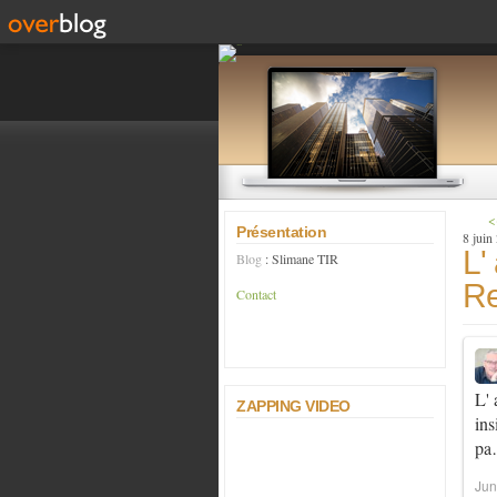
<
Présentation
8 juin
L'
Blog
: Slimane TIR
Re
Contact
L' 
ZAPPING VIDEO
ins
p
Jun