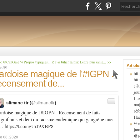
< @CallGate74 Propos typiques...
RT @JulienTalpin: Lettre puissante... >>
Articl
 2020
 ardoise magique de l'#IGPN .
htt
htt
censement de...
(@s
jou
Lux
slimane tir (
@slimanetir
)
maj
réf
ardoise magique de l'
#IGPN
. Recensement de faits
Hau
ignifiants et déni du racisme endémique qui gangrène une
@re
a…
https://t.co/ugUrJ9XBP8
jam
@re
e 08, 2020