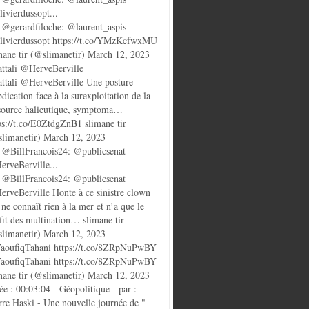
ivierdussopt...
@gerardfiloche: @laurent_aspis
ivierdussopt https://t.co/YMzKcfwxMU
mane tir (@slimanetir) March 12, 2023
ttali @HerveBerville
ttali @HerveBerville Une posture
bdication face à la surexploitation de la
source halieutique, symptoma…
ps://t.co/E0ZtdgZnB1 slimane tir
limanetir) March 12, 2023
@BillFrancois24: @publicsenat
rveBerville...
@BillFrancois24: @publicsenat
rveBerville Honte à ce sinistre clown
 ne connaît rien à la mer et n’a que le
fit des multination… slimane tir
limanetir) March 12, 2023
oufiqTahani https://t.co/8ZRpNuPwBY
oufiqTahani https://t.co/8ZRpNuPwBY
mane tir (@slimanetir) March 12, 2023
ée : 00:03:04 - Géopolitique - par :
rre Haski - Une nouvelle journée de "