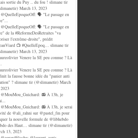
ais sortie du Puy .. du fou ! slimane tir
limanetir) March 13, 2023
@QuelleEpoqueOff: 🗣️ "Le passage en
ce"...
@QuelleEpoqueOff: 🗣️ "Le passage en
ce" de la #ReformeDesRetraites "va
oriser l'extrême-droite", prédit
anViard 📺 #QuelleEpoq… slimane tir
limanetir) March 13, 2023
ureolivier Venere la SE peu connue ? Là
..
ureolivier Venere la SE peu connue ? Là
finit la fausse bonne idée du "panier anti
lation" ? slimane tir (@slimanetir) March
 2023
 @MouMou_Guichard: 📻 À 13h, je
i...
@MouMou_Guichard: 📻 À 13h, je serai
nvité de @ali_rahni sur @pastel_fm pour
quer la nouvelle formule de @libhebdo
ebdo des Haut… slimane tir (@slimanetir)
ch 13, 2023
@gerardfiloche: @laurent_aspis