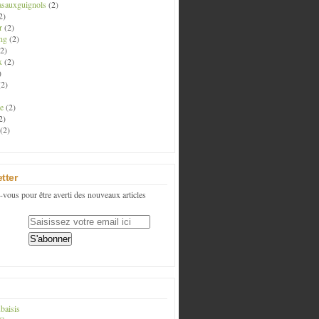
asauxguignols
(2)
2)
r
(2)
ng
(2)
2)
x
(2)
)
2)
e
(2)
2)
(2)
tter
vous pour être averti des nouveaux articles
baisis