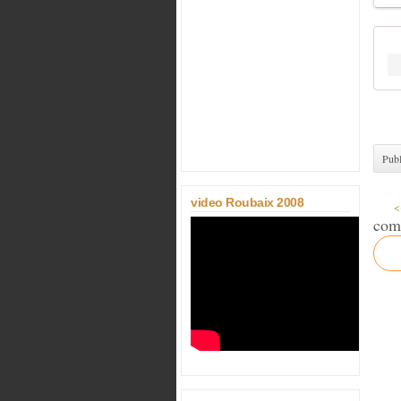
Publ
video Roubaix 2008
<
com