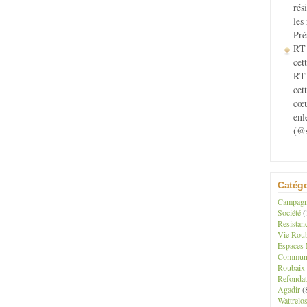
rés
les
Pré
RT 
cett
RT 
cet
cœu
enl
(@s
Catégo
Campagne
Société
(
Resistan
Vie Roub
Espaces 
Communau
Roubaix
Refondat
Agadir
(
Wattrelo