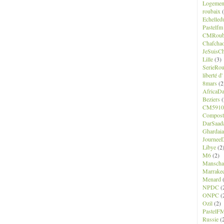
Logemen
roubaix
(
Echelled
Pastelfm
CMRoub
Chafcha
JeSuisCh
Lille
(3)
SerieRo
liberté d
8mars
(2
AfricaD
Beziers
(
CM5910
Composte
DarSaad
Ghardaia
JourneeD
Libye
(2
M6
(2)
Manscha
Marrake
Menard
(
NPDC
(
ONPC
(
Ozil
(2)
PastelF
Russie
(