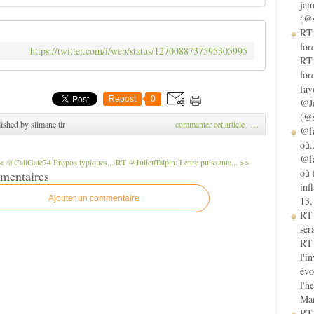
jam
(@s
RT 
for
https://twitter.com/i/web/status/1270088737595305995
RT 
for
fav
Repost
0
@Je
(@s
ished by slimane tir
commenter cet article
…
@fa
où.
@fa
< @CallGate74 Propos typiques...
RT @JulienTalpin: Lettre puissante... >>
où 
mentaires
inf
Ajouter un commentaire
13,
RT
sera
RT 
l'i
évo
l'h
Mar
RT 