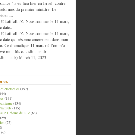
istance " a eu lieu hier en Israël, contre
 réformes du premier ministre. Le
sident...
@LatifaIbnZ: Nous sommes le 11 mars,
e date...
@LatifaIbnZ: Nous sommes le 11 mars,
te date qui résonne amèrement dans mon
r. Ce dramatique 11 mars où l’on m’a
evé mon fils c… slimane tir
limanetir) March 11, 2023
ries
s électorales
(157)
144)
ces
(141)
aisienne
(134)
Naturels
(115)
té Urbaine de Lille
(68)
(29)
ion
(27)
8)
s
(6)