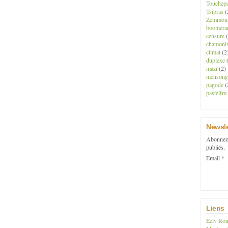
Touchep
Tsipras
(
Zemmou
boomera
censure
(
chamoni
climat
(2
duplexe
(
mazi
(2)
mensong
pagode
(
pastelfm
Newsle
Abonnez-
publiés.
Email
Liens
Eelv Rou