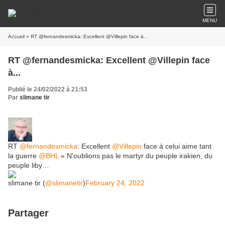
MENU
Accueil
» RT @fernandesmicka: Excellent @Villepin face à...
RT @fernandesmicka: Excellent @Villepin face
à...
Publié le 24/02/2022 à 21:53
Par
slimane tir
RT
@fernandesmicka
: Excellent
@Villepin
face à celui aime tant
la guerre
@BHL
« N'oublions pas le martyr du peuple irakien, du
peuple liby…
slimane tir (
@slimanetir
)
February 24, 2022
Partager