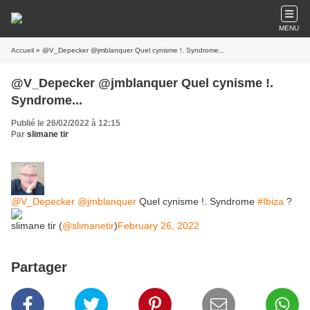
MENU
Accueil
» @V_Depecker @jmblanquer Quel cynisme !. Syndrome...
@V_Depecker @jmblanquer Quel cynisme !.
Syndrome...
Publié le 26/02/2022 à 12:15
Par
slimane tir
@V_Depecker
@jmblanquer
Quel cynisme !. Syndrome
#Ibiza
?
slimane tir (
@slimanetir
)
February 26, 2022
Partager