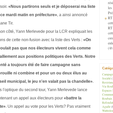
rés
 soir.
«Nous partirons seuls et je déposerai ma liste
les
Pré
 ce mardi matin en préfecture»
, a ainsi annoncé
RT 
cett
ane Tir.
RT 
on côté, Yann Merlevede pour la LCR expliquait les
cet
cœu
ons de cette non-fusion avec la liste des Verts :
«On
enl
(@s
voulait pas que nos électeurs vivent cela comme
alliement aux positions politiques des Verts. Notre
onté a toujours été de faire campagne sans
Catégo
rouille ni combine et pour un ou deux élus au
Campagne
Société
(
eil municipal, le jeu n'en valait pas la chandelle»
.
Resistan
Vie Roub
 l'optique du second tour, Yann Merlevede lance
Espaces 
Communau
tenant un appel aux électeurs pour
«battre la
Roubaix
Refondat
te»
. Un appel au vote pour les Verts? Pas vraiment
Agadir
(
Wattrelo