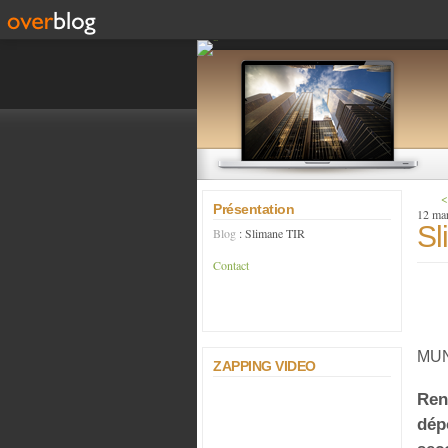
<
Présentation
12 ma
Sl
Blog
: Slimane TIR
Contact
MU
ZAPPING VIDEO
Ren
dép