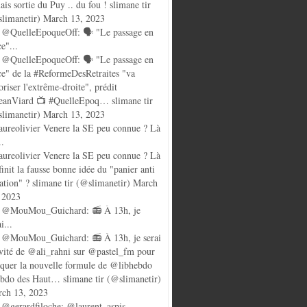
ais sortie du Puy .. du fou ! slimane tir
limanetir) March 13, 2023
@QuelleEpoqueOff: 🗣️ "Le passage en
ce"...
@QuelleEpoqueOff: 🗣️ "Le passage en
ce" de la #ReformeDesRetraites "va
oriser l'extrême-droite", prédit
anViard 📺 #QuelleEpoq… slimane tir
limanetir) March 13, 2023
ureolivier Venere la SE peu connue ? Là
..
ureolivier Venere la SE peu connue ? Là
finit la fausse bonne idée du "panier anti
lation" ? slimane tir (@slimanetir) March
 2023
 @MouMou_Guichard: 📻 À 13h, je
i...
@MouMou_Guichard: 📻 À 13h, je serai
nvité de @ali_rahni sur @pastel_fm pour
quer la nouvelle formule de @libhebdo
ebdo des Haut… slimane tir (@slimanetir)
ch 13, 2023
@gerardfiloche: @laurent_aspis