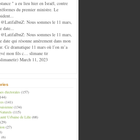
istance " a eu lieu hier en Israël, contre
 réformes du premier ministre. Le
sident...
@LatifaIbnZ: Nous sommes le 11 mars,
e date...
@LatifaIbnZ: Nous sommes le 11 mars,
te date qui résonne amèrement dans mon
r. Ce dramatique 11 mars où l’on m’a
evé mon fils c… slimane tir
limanetir) March 11, 2023
ries
s électorales
(157)
144)
ces
(141)
aisienne
(134)
Naturels
(115)
té Urbaine de Lille
(68)
(29)
ion
(27)
8)
s
(6)