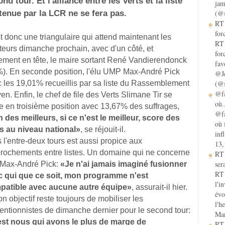
nd tour. Et l'alliance entre les Verts et la liste
jam
tenue par la LCR ne se fera pas.
(@s
RT 
for
t donc une triangulaire qui attend maintenant les
RT 
teurs dimanche prochain, avec d'un côté, et
for
ement en tête, le maire sortant René Vandierendonck
fav
). En seconde position, l'élu UMP Max-André Pick
@Je
 les 19,01% recueillis par sa liste du Rassemblement
(@s
@fa
yen. Enfin, le chef de file des Verts Slimane Tir se
où.
e en troisième position avec 13,67% des suffrages,
@fa
n des meilleurs, si ce n'est le meilleur, score des
où 
s au niveau national»
, se réjouit-il.
inf
 l'entre-deux tours est aussi propice aux
13,
rochements entre listes. Un domaine qui ne concerne
RT
sera
 Max-André Pick:
«Je n'ai jamais imaginé fusionner
RT 
c qui que ce soit, mon programme n'est
l'i
patible avec aucune autre équipe»
, assurait-il hier.
évo
on objectif reste toujours de mobiliser les
l'h
entionnistes de dimanche dernier pour le second tour:
Mar
est nous qui avons le plus de marge de
RT 