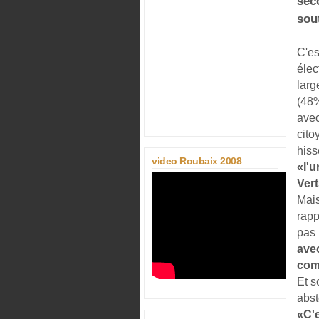
seco
sou
C'es
élec
larg
(48%
avec
cito
hiss
video Roubaix 2008
«l'u
Vert
Mais
rapp
pas
ave
com
Et s
abst
«C'