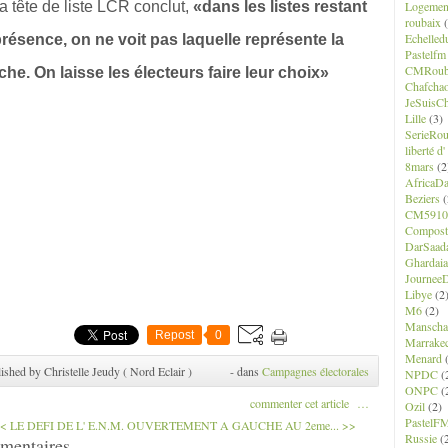
la tête de liste LCR conclut,
«dans les listes restant
Logemen
roubaix
(
Echelled
résence, on ne voit pas laquelle représente la
Pastelfm
CMRoub
he. On laisse les électeurs faire leur choix»
Chafcha
JeSuisCh
Lille
(3)
SerieRo
liberté d
8mars
(2
AfricaD
Beziers
(
CM5910
Composte
DarSaad
Ghardaia
JourneeD
Libye
(2
M6
(2)
Manscha
Repost
0
Marrake
Menard
(
ished by Christelle Jeudy ( Nord Eclair )
-
dans
Campagnes électorales
NPDC
(
ONPC
(
commenter cet article
…
Ozil
(2)
PastelF
< LE DEFI DE L' E.N.M.
OUVERTEMENT A GAUCHE AU 2eme... >>
Russie
(
mentaires