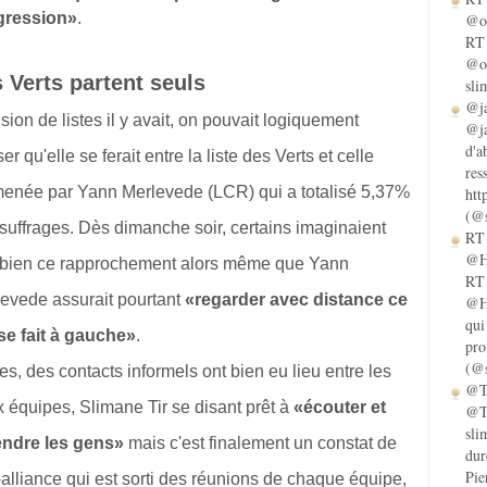
gression»
.
@ol
RT 
@ol
 Verts partent seuls
sli
@ja
usion de listes il y avait, on pouvait logiquement
@ja
d'a
er qu'elle se ferait entre la liste des Verts et celle
res
née par Yann Merlevede (LCR) qui a totalisé 5,37%
htt
(@s
suffrages. Dès dimanche soir, certains imaginaient
RT 
@He
 bien ce rapprochement alors même que Yann
RT 
evede assurait pourtant
«regarder avec distance ce
@He
qui
se fait à gauche»
.
pro
(@s
es, des contacts informels ont bien eu lieu entre les
@Ta
 équipes, Slimane Tir se disant prêt à
«écouter et
@Ta
sli
endre les gens»
mais c'est finalement un constat de
dur
Pie
alliance qui est sorti des réunions de chaque équipe,