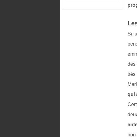
pro
Les
Si f
pens
emme
des 
très
Merl
qui 
Cert
deux
ent
non-