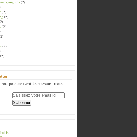
asauxguignols
(2)
2)
r
(2)
ng
(2)
2)
x
(2)
)
2)
e
(2)
2)
(2)
tter
vous pour être averti des nouveaux articles
baisis