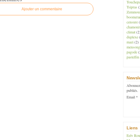
Touchep
Tsipras
(
Ajouter un commentaire
Zemmou
boomera
censure
(
chamoni
climat
(2
duplexe
(
mazi
(2)
mensong
pagode
(
pastelfm
Newsle
Abonnez-
publiés.
Email
Liens
Eelv Rou