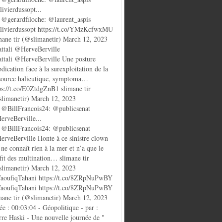
ivierdussopt...
@gerardfiloche: @laurent_aspis
ivierdussopt https://t.co/YMzKcfwxMU
mane tir (@slimanetir) March 12, 2023
ttali @HerveBerville
ttali @HerveBerville Une posture
bdication face à la surexploitation de la
source halieutique, symptoma…
ps://t.co/E0ZtdgZnB1 slimane tir
limanetir) March 12, 2023
@BillFrancois24: @publicsenat
rveBerville...
@BillFrancois24: @publicsenat
rveBerville Honte à ce sinistre clown
 ne connaît rien à la mer et n’a que le
fit des multination… slimane tir
limanetir) March 12, 2023
oufiqTahani https://t.co/8ZRpNuPwBY
oufiqTahani https://t.co/8ZRpNuPwBY
mane tir (@slimanetir) March 12, 2023
ée : 00:03:04 - Géopolitique - par :
rre Haski - Une nouvelle journée de "