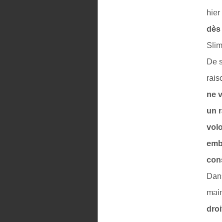
hier
dès
Slim
De s
rais
ne 
un r
vol
emb
cons
Dans
main
droi