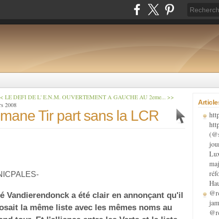
< LE DEFI DE L' E.N.M.
OUVERTEMENT A GAUCHE AU 2eme... >>
Articl
rs 2008
imane Tir part sans la LCR
htt
htt
(@s
jou
Lux
maj
réf
NICPALES-
Hau
@re
é Vandierendonck a été clair en annonçant qu'il
jam
osait la même liste avec les mêmes noms au
@re