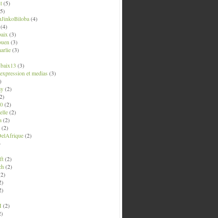
t
(5)
5)
uJinkoBiloba
(4)
(4)
aix
(3)
ouen
(3)
arlie
(3)
ubaix13
(3)
' expression et medias
(3)
)
ay
(2)
2)
0
(2)
lle
(2)
a
(2)
(2)
elAfrique
(2)
)
ft
(2)
ch
(2)
2)
2)
2)
M
(2)
2)