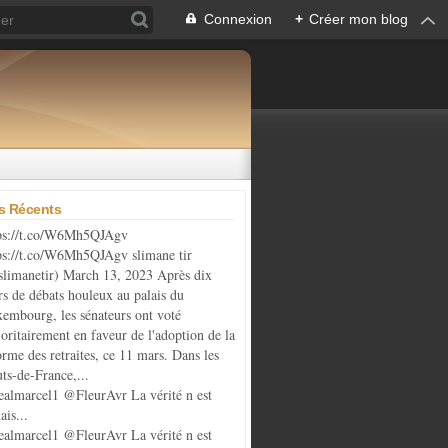
Connexion
+
Créer mon blog
es Récents
ps://t.co/W6Mh5QJAgv
ps://t.co/W6Mh5QJAgv slimane tir
limanetir) March 13, 2023 Après dix
rs de débats houleux au palais du
embourg, les sénateurs ont voté
oritairement en faveur de l'adoption de la
orme des retraites, ce 11 mars. Dans les
ts-de-France,...
almarcel1 @FleurAvr La vérité n est
ais...
almarcel1 @FleurAvr La vérité n est