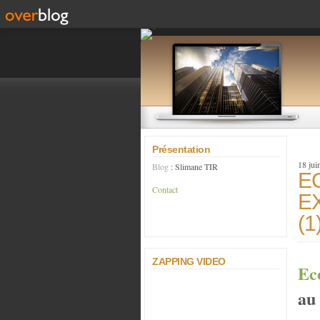
Présentation
18 jui
Blog
: Slimane TIR
E
Contact
E
(1
ZAPPING VIDEO
Ec
au