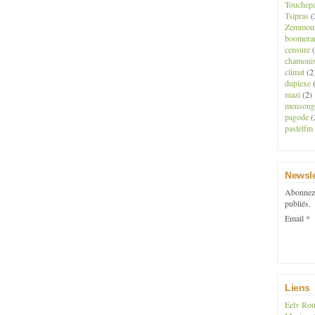
Touchep
Tsipras
(
Zemmou
boomera
censure
(
chamoni
climat
(2
duplexe
(
mazi
(2)
mensong
pagode
(
pastelfm
Newsle
Abonnez-
publiés.
Email
Liens
Eelv Rou