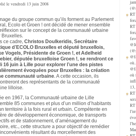
jam
lié le vendredi 13 juin 2008
(@s
RT 
image du groupe commun qu’ils forment au Parlement
for
ral, Ecolo et Groen ! ont décidé de mener ensemble
RT 
réflexion sur le concept de la communauté urbaine
for
 Bruxelles.
fav
s ce cadre,
Christos Doulkeridis, Secrétaire
@Je
tique d’ECOLO Bruxelles et député bruxellois,
(@s
e Vogels, Présidente de Groen !, et Adelheid
@fa
ebier, députée bruxelloise Groen !, se rendront ce
où.
i 16 juin à Lille pour explorer l’une des pistes
@fa
lièrement évoquées pour Bruxelles : la création
où 
ne communauté urbaine
. A cette occasion, ils
inf
ontreront des représentants de la communauté
13,
ine lilloise.
RT
e en 1967, la Communauté urbaine de Lille
sera
emble 85 communes et plus d’un million d’habitants
RT 
un territoire à la fois rural et urbain. Compétente en
l'i
ère de développement économique, de transports
évo
ectifs et de stationnement, d’aménagement du
l'h
itoire, etc., cette structure a pour objectif de remédier
Mar
inconvénients résultant du morcellement des
RT 