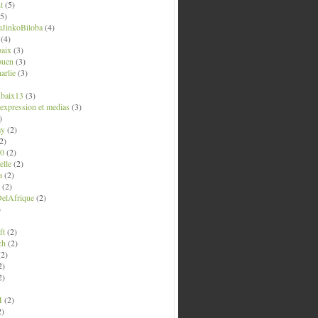
t
(5)
5)
uJinkoBiloba
(4)
(4)
aix
(3)
ouen
(3)
arlie
(3)
ubaix13
(3)
' expression et medias
(3)
)
ay
(2)
2)
0
(2)
lle
(2)
a
(2)
(2)
elAfrique
(2)
)
ft
(2)
ch
(2)
2)
2)
2)
M
(2)
2)