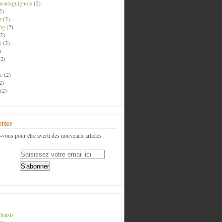
asauxguignols
(2)
2)
r
(2)
ng
(2)
2)
x
(2)
)
2)
e
(2)
2)
(2)
tter
vous pour être averti des nouveaux articles
baisis