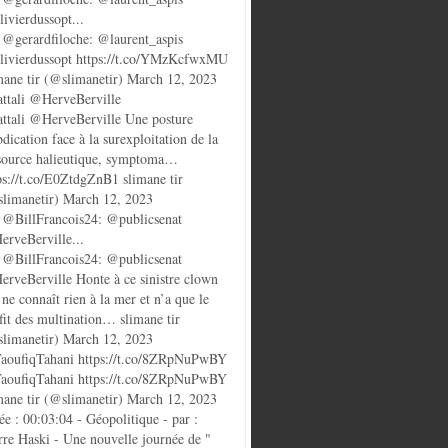
ivierdussopt...
@gerardfiloche: @laurent_aspis
ivierdussopt https://t.co/YMzKcfwxMU
mane tir (@slimanetir) March 12, 2023
ttali @HerveBerville
ttali @HerveBerville Une posture
bdication face à la surexploitation de la
source halieutique, symptoma…
ps://t.co/E0ZtdgZnB1 slimane tir
limanetir) March 12, 2023
@BillFrancois24: @publicsenat
rveBerville...
@BillFrancois24: @publicsenat
rveBerville Honte à ce sinistre clown
 ne connaît rien à la mer et n’a que le
fit des multination… slimane tir
limanetir) March 12, 2023
oufiqTahani https://t.co/8ZRpNuPwBY
oufiqTahani https://t.co/8ZRpNuPwBY
mane tir (@slimanetir) March 12, 2023
ée : 00:03:04 - Géopolitique - par :
rre Haski - Une nouvelle journée de "