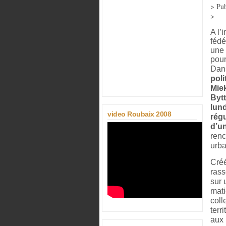
> Pub
>
A l’
fédé
une 
pour
Dan
poli
Miek
Bytt
lund
video Roubaix 2008
régu
d’u
renc
urba
Créé
rass
sur 
mati
coll
terr
aux 