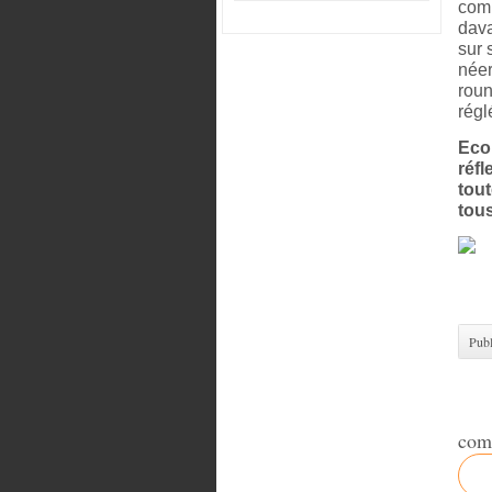
comm
dava
sur 
néer
roun
régl
Ecol
réf
tout
tous
Publ
com