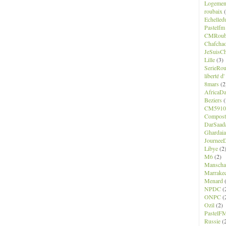
Logemen
roubaix
(
Echelled
Pastelfm
CMRoub
Chafcha
JeSuisCh
Lille
(3)
SerieRo
liberté d
8mars
(2
AfricaD
Beziers
(
CM5910
Composte
DarSaad
Ghardaia
JourneeD
Libye
(2
M6
(2)
Manscha
Marrake
Menard
(
NPDC
(
ONPC
(
Ozil
(2)
PastelF
Russie
(