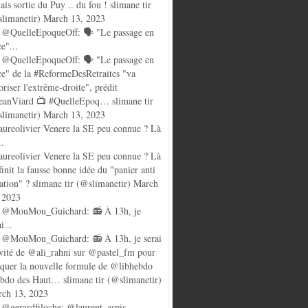
ais sortie du Puy .. du fou ! slimane tir
limanetir) March 13, 2023
@QuelleEpoqueOff: 🗣️ "Le passage en
ce"...
@QuelleEpoqueOff: 🗣️ "Le passage en
ce" de la #ReformeDesRetraites "va
oriser l'extrême-droite", prédit
anViard 📺 #QuelleEpoq… slimane tir
limanetir) March 13, 2023
ureolivier Venere la SE peu connue ? Là
..
ureolivier Venere la SE peu connue ? Là
finit la fausse bonne idée du "panier anti
lation" ? slimane tir (@slimanetir) March
 2023
 @MouMou_Guichard: 📻 À 13h, je
i...
@MouMou_Guichard: 📻 À 13h, je serai
nvité de @ali_rahni sur @pastel_fm pour
quer la nouvelle formule de @libhebdo
ebdo des Haut… slimane tir (@slimanetir)
ch 13, 2023
@gerardfiloche: @laurent_aspis