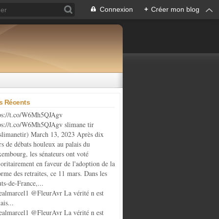
Connexion
+
Créer mon blog
es Récents
ps://t.co/W6Mh5QJAgv
ps://t.co/W6Mh5QJAgv slimane tir
limanetir) March 13, 2023 Après dix
rs de débats houleux au palais du
embourg, les sénateurs ont voté
oritairement en faveur de l'adoption de la
orme des retraites, ce 11 mars. Dans les
ts-de-France,...
almarcel1 @FleurAvr La vérité n est
ais...
almarcel1 @FleurAvr La vérité n est