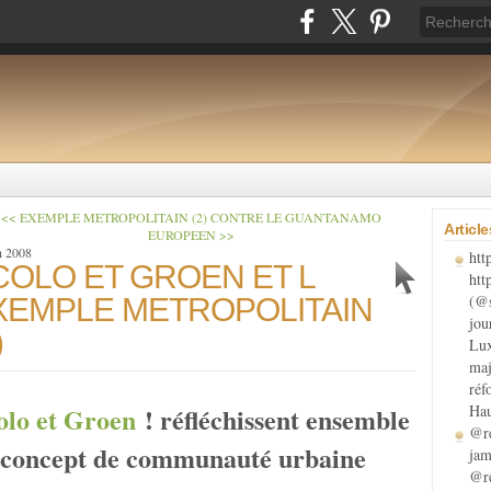
<< EXEMPLE METROPOLITAIN (2)
CONTRE LE GUANTANAMO
Articl
EUROPEEN >>
n 2008
htt
COLO ET GROEN ET L
htt
(@s
XEMPLE METROPOLITAIN
jou
)
Lux
maj
réf
Hau
olo et Groen
! réfléchissent ensemble
@re
 concept de communauté urbaine
jam
@re