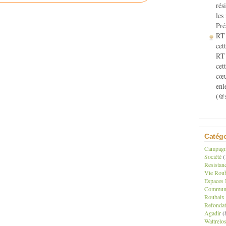
rés
les
Pré
RT 
cett
RT 
cet
cœu
enl
(@s
Catégo
Campagne
Société
(
Resistan
Vie Roub
Espaces 
Communau
Roubaix
Refondat
Agadir
(
Wattrelo