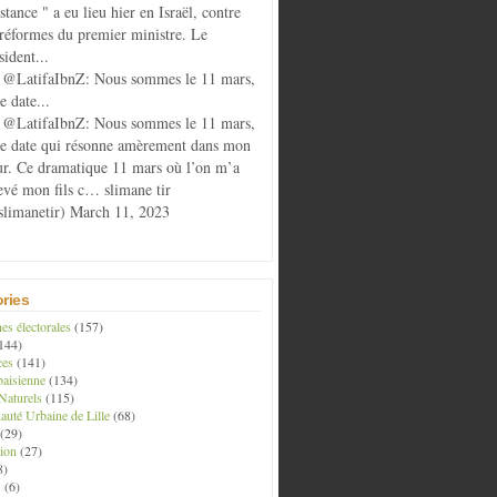
istance " a eu lieu hier en Israël, contre
 réformes du premier ministre. Le
sident...
@LatifaIbnZ: Nous sommes le 11 mars,
e date...
@LatifaIbnZ: Nous sommes le 11 mars,
te date qui résonne amèrement dans mon
r. Ce dramatique 11 mars où l’on m’a
evé mon fils c… slimane tir
limanetir) March 11, 2023
ries
s électorales
(157)
144)
ces
(141)
aisienne
(134)
Naturels
(115)
té Urbaine de Lille
(68)
(29)
ion
(27)
8)
s
(6)