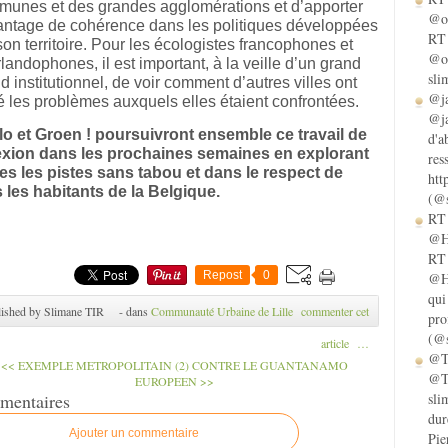
unes et des grandes agglomérations et d’apporter
@ol
ntage de cohérence dans les politiques développées
RT 
son territoire. Pour les écologistes francophones et
@ol
landophones, il est important, à la veille d’un grand
sli
d institutionnel, de voir comment d’autres villes ont
@ja
é les problèmes auxquels elles étaient confrontées.
@ja
o et Groen ! poursuivront ensemble ce travail de
d'a
lexion dans les prochaines semaines en explorant
res
es les pistes sans tabou et dans le respect de
htt
 les habitants de la Belgique.
(@s
RT 
@He
RT 
Repost
0
@He
qui
ished by Slimane TIR
-
dans
Communauté Urbaine de Lille
commenter cet
pro
(@s
article
…
@Ta
<< EXEMPLE METROPOLITAIN (2)
CONTRE LE GUANTANAMO
@Ta
EUROPEEN >>
sli
mentaires
dur
Ajouter un commentaire
Pie