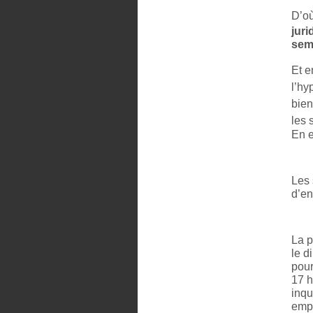
D’où
juri
sem
Et e
l’hy
bien
les 
En e
Les 
d’en
La p
le d
pour
17 h
inqu
empl