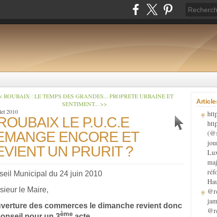
< ROUBAIX : LE TEMPS DES GRANDES...
PROPRETE URBAINE ET
Articl
SENTIMENT... >>
llet 2010
htt
ROUBAIX LE P.U.C.E
htt
(@s
EMANGE ENCORE ET
jou
EVIENT UN PRURIT ?
Lux
maj
réf
eil Municipal du 24 juin 2010
Hau
ieur le Maire,
@re
jam
uverture des commerces le dimanche revient donc
@re
ème
onseil pour un 3
acte.