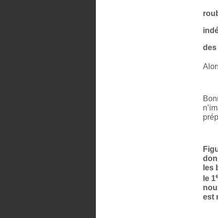
rou
ind
des
Alor
Bonn
n’im
prép
Figu
donn
les 
le 1
nous
est 