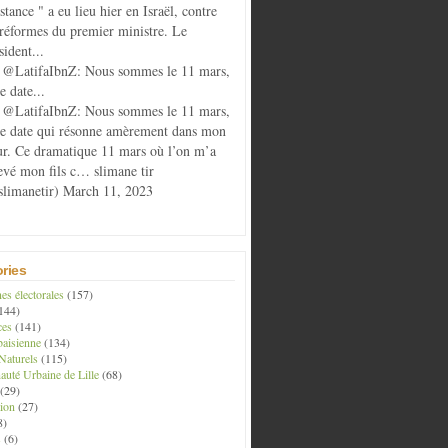
istance " a eu lieu hier en Israël, contre
 réformes du premier ministre. Le
sident...
@LatifaIbnZ: Nous sommes le 11 mars,
e date...
@LatifaIbnZ: Nous sommes le 11 mars,
te date qui résonne amèrement dans mon
r. Ce dramatique 11 mars où l’on m’a
evé mon fils c… slimane tir
limanetir) March 11, 2023
ries
s électorales
(157)
144)
ces
(141)
aisienne
(134)
Naturels
(115)
té Urbaine de Lille
(68)
(29)
ion
(27)
8)
s
(6)