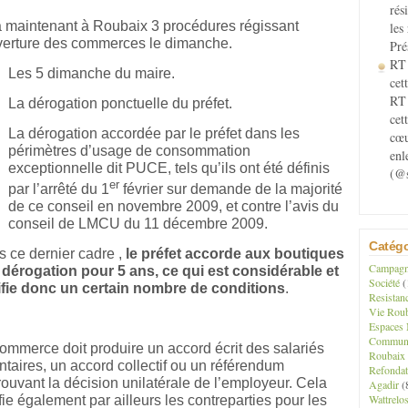
rés
 a maintenant à Roubaix 3 procédures régissant
les
verture des commerces le dimanche.
Pré
RT 
Les 5 dimanche du maire.
cett
RT 
La dérogation ponctuelle du préfet.
cet
La dérogation accordée par le préfet dans les
cœu
périmètres d’usage de consommation
enl
exceptionnelle dit PUCE, tels qu’ils ont été définis
(@s
er
par l’arrêté du 1
février sur demande de la majorité
de ce conseil en novembre 2009, et contre l’avis du
conseil de LMCU du 11 décembre 2009.
Catégo
 ce dernier cadre ,
le préfet accorde aux boutiques
Campagne
dérogation pour 5 ans, ce qui est considérable et
Société
(
ifie donc un certain nombre de conditions
.
Resistan
Vie Roub
Espaces 
Communau
ommerce doit produire un accord écrit des salariés
Roubaix
ntaires, un accord collectif ou un référendum
Refondat
ouvant la décision unilatérale de l’employeur. Cela
Agadir
(
Wattrelo
ifie également par ailleurs les contreparties pour les