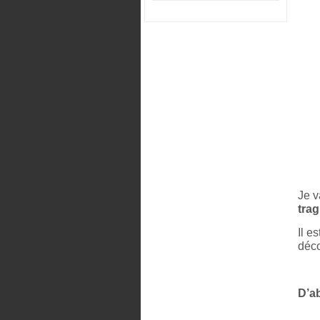
Je v
tra
Il e
déco
D’ab