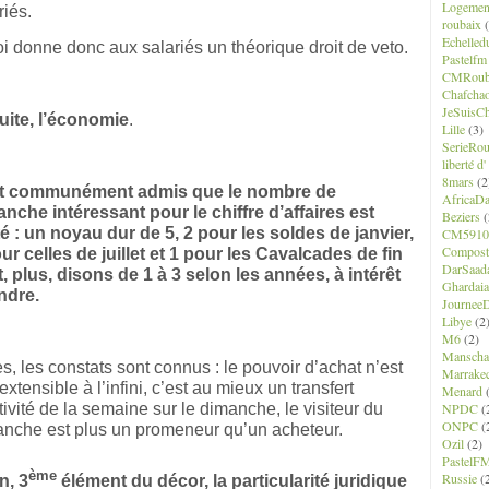
Logemen
riés.
roubaix
(
Echelled
oi donne donc aux salariés un théorique droit de veto.
Pastelfm
CMRoub
Chafcha
JeSuisCh
uite, l’économie
.
Lille
(3)
SerieRo
liberté d
8mars
(2
est communément admis que le nombre de
AfricaD
nche intéressant pour le chiffre d’affaires est
Beziers
(
té : un noyau dur de 5, 2 pour les soldes de janvier,
CM5910
Composte
ur celles de juillet et 1 pour les Cavalcades de fin
DarSaad
, plus, disons de 1 à 3 selon les années, à intérêt
Ghardaia
ndre.
JourneeD
Libye
(2
M6
(2)
Manscha
s, les constats sont connus : le pouvoir d’achat n’est
Marrake
extensible à l’infini, c’est au mieux un transfert
Menard
(
tivité de la semaine sur le dimanche, le visiteur du
NPDC
(
ONPC
(
nche est plus un promeneur qu’un acheteur.
Ozil
(2)
PastelF
ème
Russie
(
n, 3
élément du décor, la particularité juridique