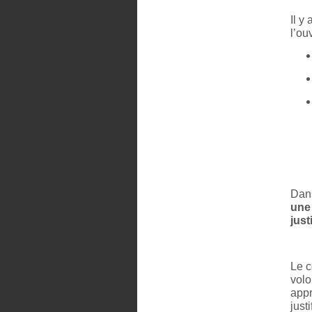
Il y
l’ou
Dans
une 
just
Le c
volo
appr
just