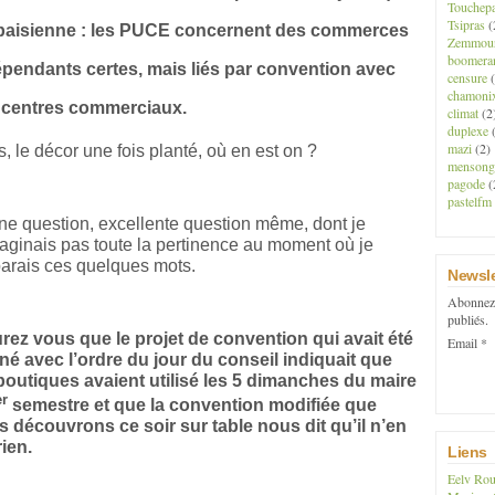
Touchep
Tsipras
(
baisienne : les PUCE concernent des commerces
Zemmou
boomera
épendants certes, mais liés par convention avec
censure
(
chamoni
 centres commerciaux.
climat
(2
duplexe
(
mazi
(2)
s, le décor une fois planté, où en est on ?
mensong
pagode
(
pastelfm
e question, excellente question même, dont je
aginais pas toute la pertinence au moment où je
arais ces quelques mots.
Newsle
Abonnez-
publiés.
rez vous que le projet de convention qui avait été
Email
é avec l’ordre du jour du conseil indiquait que
boutiques avaient utilisé les 5 dimanches du maire
er
semestre et que la convention modifiée que
 découvrons ce soir sur table nous dit qu’il n’en
rien.
Liens
Eelv Rou