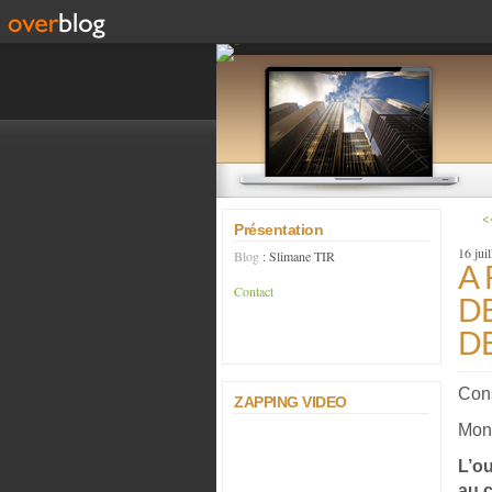
<
Présentation
16 jui
Blog
: Slimane TIR
A 
Contact
D
D
Cons
ZAPPING VIDEO
Mons
L’o
au c