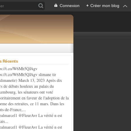
Connexion
+
Créer mon blog
es Récents
ps://t.co/W6Mh5QJAgv
ps://t.co/W6Mh5QJAgv slimane tir
limanetir) March 13, 2023 Après dix
rs de débats houleux au palais du
embourg, les sénateurs ont voté
oritairement en faveur de l'adoption de la
orme des retraites, ce 11 mars. Dans les
ts-de-France,...
almarcel1 @FleurAvr La vérité n est
ais...
almarcel1 @FleurAvr La vérité n est