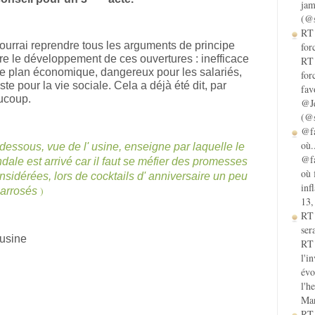
jam
(@s
RT 
ourrai reprendre tous les arguments de principe
for
re le développement de ces ouvertures : inefficace
RT 
le plan économique, dangereux pour les salariés,
for
ste pour la vie sociale. Cela a déjà été dit, par
fav
ucoup.
@Je
(@s
@fa
où.
i dessous, vue de l' usine, enseigne par laquelle le
@fa
dale est arrivé car il faut se méfier des promesses
où 
nsidérées, lors de cocktails d' anniversaire un peu
inf
)
 arrosés
13,
RT
sera
RT 
l'i
évo
l'h
Mar
RT 