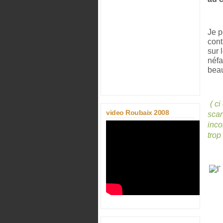
Je p
cont
sur 
néfa
bea
( c
video Roubaix 2008
scan
inco
trop