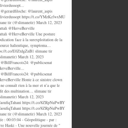
ivierdussopt...
@gerardfiloche: @laurent_aspis
ivierdussopt https://t.co/YMzKcfwxMU
mane tir (@slimanetir) March 12, 2023
ttali @HerveBerville
ttali @HerveBerville Une posture
bdication face à la surexploitation de la
source halieutique, symptoma…
ps://t.co/E0ZtdgZnB1 slimane tir
limanetir) March 12, 2023
@BillFrancois24: @publicsenat
rveBerville...
@BillFrancois24: @publicsenat
rveBerville Honte à ce sinistre clown
 ne connaît rien à la mer et n’a que le
fit des multination… slimane tir
limanetir) March 12, 2023
oufiqTahani https://t.co/8ZRpNuPwBY
oufiqTahani https://t.co/8ZRpNuPwBY
mane tir (@slimanetir) March 12, 2023
ée : 00:03:04 - Géopolitique - par :
rre Haski - Une nouvelle journée de "