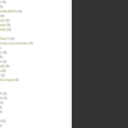
t
(5)
5)
uJinkoBiloba
(4)
(4)
aix
(3)
ouen
(3)
arlie
(3)
ubaix13
(3)
' expression et medias
(3)
)
ay
(2)
2)
0
(2)
lle
(2)
a
(2)
(2)
elAfrique
(2)
)
ft
(2)
ch
(2)
2)
2)
2)
M
(2)
2)