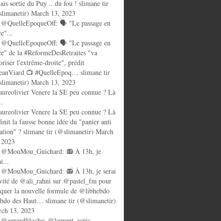
ais sortie du Puy .. du fou ! slimane tir
limanetir) March 13, 2023
@QuelleEpoqueOff: 🗣️ "Le passage en
ce"...
@QuelleEpoqueOff: 🗣️ "Le passage en
ce" de la #ReformeDesRetraites "va
oriser l'extrême-droite", prédit
anViard 📺 #QuelleEpoq… slimane tir
limanetir) March 13, 2023
ureolivier Venere la SE peu connue ? Là
..
ureolivier Venere la SE peu connue ? Là
finit la fausse bonne idée du "panier anti
lation" ? slimane tir (@slimanetir) March
 2023
 @MouMou_Guichard: 📻 À 13h, je
i...
@MouMou_Guichard: 📻 À 13h, je serai
nvité de @ali_rahni sur @pastel_fm pour
quer la nouvelle formule de @libhebdo
ebdo des Haut… slimane tir (@slimanetir)
ch 13, 2023
@gerardfiloche: @laurent_aspis