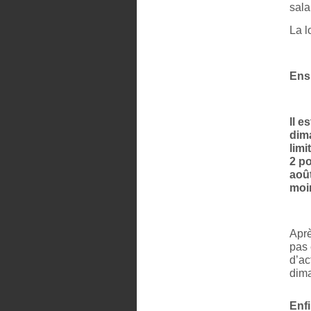
sala
La l
Ens
Il 
dima
limi
2 po
août
moi
Aprè
pas 
d’ac
dima
Enfi