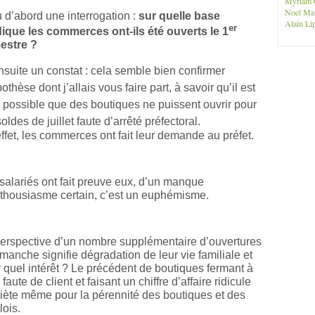
Myriam 
Noel Ma
 d’abord une interrogation :
sur quelle base
Alain Lip
er
dique les commerces ont-ils été ouverts le 1
estre ?
nsuite un constat : cela semble bien confirmer
pothèse dont j’allais vous faire part, à savoir qu’il est
 possible que des boutiques ne puissent ouvrir pour
soldes de juillet faute d’arrêté préfectoral.
ffet, les commerces ont fait leur demande au préfet.
salariés ont fait preuve eux, d’un manque
thousiasme certain, c’est un euphémisme.
erspective d’un nombre supplémentaire d’ouvertures
imanche signifie dégradation de leur vie familiale et
 quel intérêt ? Le précédent de boutiques fermant à
 faute de client et faisant un chiffre d’affaire ridicule
iète même pour la pérennité des boutiques et des
ois.