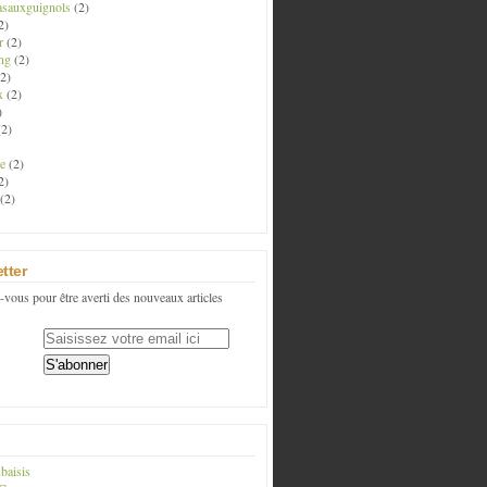
asauxguignols
(2)
2)
r
(2)
ng
(2)
2)
x
(2)
)
2)
e
(2)
2)
(2)
tter
vous pour être averti des nouveaux articles
baisis