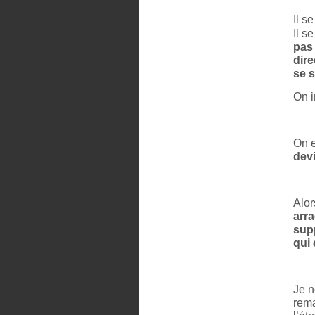
Il s
Il s
pas
dire
se s
On i
On e
devi
Alo
arra
supp
qui 
Je n
rema