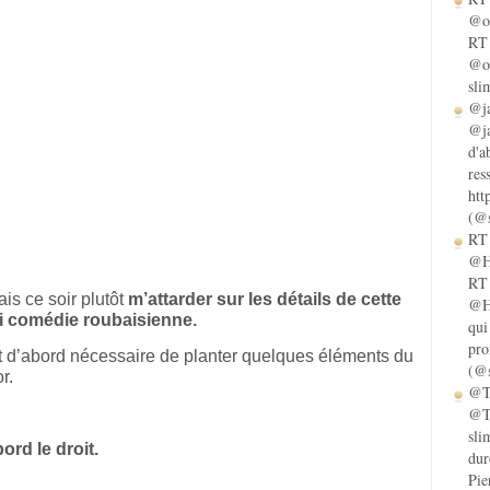
@ol
RT 
@ol
sli
@ja
@ja
d'a
res
htt
(@s
RT 
@He
RT 
ais ce soir plutôt
m’attarder sur les détails de cette
@He
gi comédie roubaisienne.
qui
pro
st d’abord nécessaire de planter quelques éléments du
(@s
r.
@Ta
@Ta
sli
ord le droit.
dur
Pie