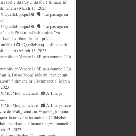
ais sortie du Puy .. du fou ! slimane tir
limanetir) March 13, 2023
@QuelleEpoqueOff: 🗣️ "Le passage en
ce"...
@QuelleEpoqueOff: 🗣️ "Le passage en
ce" de la #ReformeDesRetraites "va
oriser l'extrême-droite", prédit
anViard 📺 #QuelleEpoq… slimane tir
limanetir) March 13, 2023
ureolivier Venere la SE peu connue ? Là
..
ureolivier Venere la SE peu connue ? Là
finit la fausse bonne idée du "panier anti
lation" ? slimane tir (@slimanetir) March
 2023
 @MouMou_Guichard: 📻 À 13h, je
i...
@MouMou_Guichard: 📻 À 13h, je serai
nvité de @ali_rahni sur @pastel_fm pour
quer la nouvelle formule de @libhebdo
ebdo des Haut… slimane tir (@slimanetir)
ch 13, 2023
@gerardfiloche: @laurent_aspis