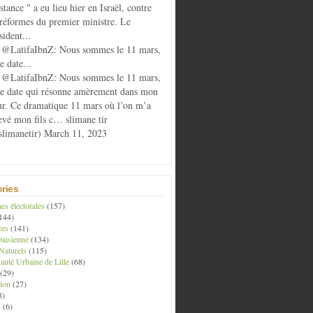
istance " a eu lieu hier en Israël, contre
 réformes du premier ministre. Le
sident...
@LatifaIbnZ: Nous sommes le 11 mars,
e date...
@LatifaIbnZ: Nous sommes le 11 mars,
te date qui résonne amèrement dans mon
r. Ce dramatique 11 mars où l’on m’a
evé mon fils c… slimane tir
limanetir) March 11, 2023
ries
s électorales
(157)
144)
ces
(141)
aisienne
(134)
Naturels
(115)
té Urbaine de Lille
(68)
(29)
ion
(27)
8)
s
(6)