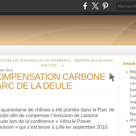
CONTRE LES POLEMIQUES DE DIVERSION...
MEETING ROUBAISIEN
Articl
HAUT EN... >>
rier 2012
htt
OMPENSATION CARBONE
htt
(@s
ARC DE LA DEULE
jou
Lux
maj
réf
quarantaine de chênes a été plantée dans le Parc de
Hau
eûle afin de compenser l’émission de carbone
@re
uite lors de la conférence « Véhicle Power
jam
ulsion » qui s’est tenue à Lille en septembre 2010.
@re