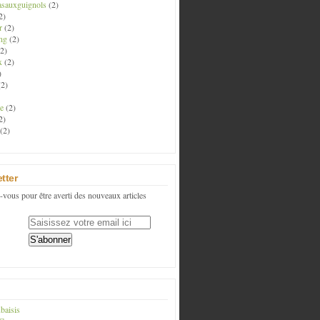
asauxguignols
(2)
2)
r
(2)
ng
(2)
2)
x
(2)
)
2)
e
(2)
2)
(2)
tter
vous pour être averti des nouveaux articles
baisis