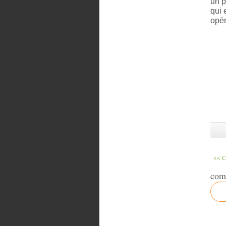
un p
qui 
opér
<< 
com