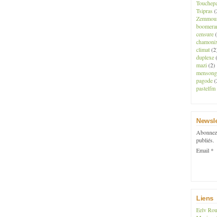
Touchep
Tsipras
(
Zemmou
boomera
censure
(
chamoni
climat
(2
duplexe
(
mazi
(2)
mensong
pagode
(
pastelfm
Newsle
Abonnez-
publiés.
Email
Liens
Eelv Rou