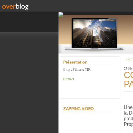
<< 
Présentation
25 fév
Blog
: Slimane TIR
C
Contact
P
Une 
ZAPPING VIDEO
la D
prod
Prop