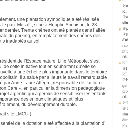
@ol
RT 
@ol
lement, une plantation symbolique a été réalisée
sli
 le parc Mosaïc, situé à Houplin Ancoisne, le 23
@ja
ier dernier. Trente chênes ont été plantés dans l’allée
@ja
rale du parking, en remplacement des chênes des
d'a
is inadaptés au sol.
res
htt
(@s
résident de l’Espace naturel Lille Métropole, s’est
RT 
ui de cette initiative tout en souhaitant qu’elle se
@He
uvelle à une échelle plus importante dans le
territoire
RT 
opolitain. Il a salué par ailleurs le travail remarquable
@He
 par Anne-Laure Allègre, responsable de l’action «
qui
on Care », en particulier la dimension pédagogique
pro
rojet argentin qui a permis de sensibiliser les enfants
(@s
importance des enjeux climatiques et, plus
@Ta
ralement, du développement durable.
@Ta
sli
trait site LMCU )
dur
ssentiel de la dotation a été affectée à la plantation d'
Pie