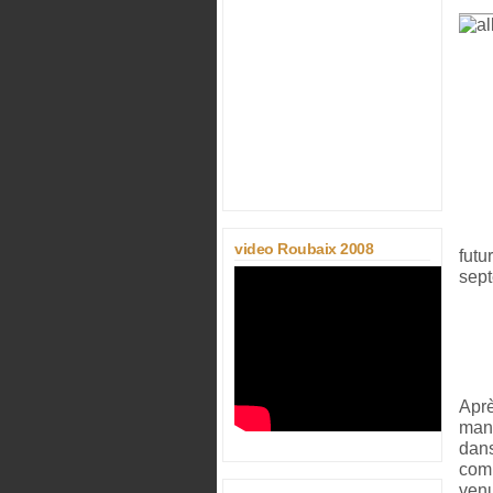
video Roubaix 2008
futu
sept
Aprè
mani
dans
comp
venu