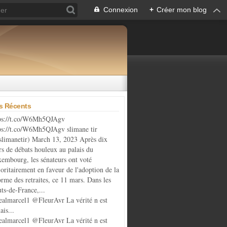
Connexion
+
Créer mon blog
es Récents
ps://t.co/W6Mh5QJAgv
ps://t.co/W6Mh5QJAgv slimane tir
limanetir) March 13, 2023 Après dix
rs de débats houleux au palais du
embourg, les sénateurs ont voté
oritairement en faveur de l'adoption de la
orme des retraites, ce 11 mars. Dans les
ts-de-France,...
almarcel1 @FleurAvr La vérité n est
ais...
almarcel1 @FleurAvr La vérité n est