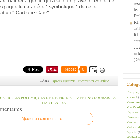
arc naturel argentin qui a subi un grave incendie, ce
rés
explique le caractère " symbolique " de cette
les
ation " Carbone Care"
Pré
RT 
cett
RT 
cet
cœu
enl
(@s
Repost
0
-
dans
Espaces Naturels
commenter cet article
…
Catégo
Campagne
Société
(
CONTRE LES POLEMIQUES DE DIVERSION...
MEETING ROUBAISIEN
Resistan
HAUT EN... >>
Vie Roub
mentaires
Espaces 
Communau
Ajouter un commentaire
Roubaix
Refondat
Agadir
(
Wattrelo