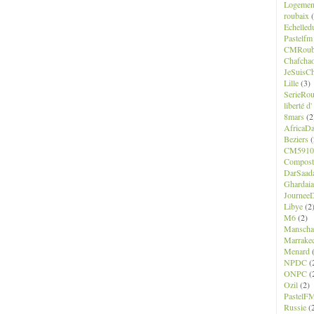
Logemen
roubaix
(
Echelled
Pastelfm
CMRoub
Chafcha
JeSuisCh
Lille
(3)
SerieRo
liberté d
8mars
(2
AfricaD
Beziers
(
CM5910
Composte
DarSaad
Ghardaia
JourneeD
Libye
(2
M6
(2)
Manscha
Marrake
Menard
(
NPDC
(
ONPC
(
Ozil
(2)
PastelF
Russie
(