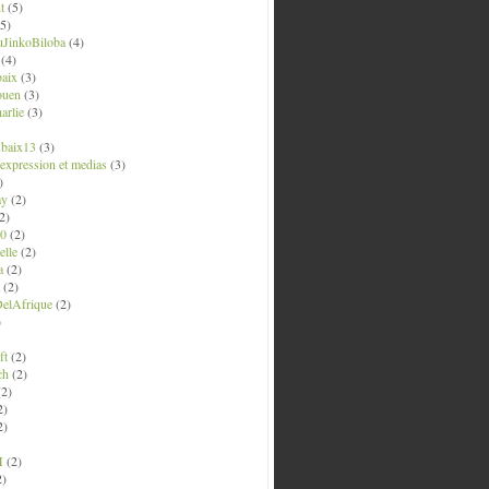
t
(5)
5)
uJinkoBiloba
(4)
(4)
aix
(3)
ouen
(3)
arlie
(3)
ubaix13
(3)
' expression et medias
(3)
)
ay
(2)
2)
0
(2)
lle
(2)
a
(2)
(2)
elAfrique
(2)
)
ft
(2)
ch
(2)
2)
2)
2)
M
(2)
2)