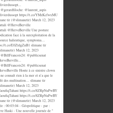
ivierdussopt...
@gerardfiloche: @laurent_aspis
ivierdussopt https://t.co/YMzKcfwxMU
mane tir (@slimanetir) March 12, 2023
ttali @HerveBerville
ttali @HerveBerville Une posture
bdication face à la surexploitation de la
source halieutique, symptoma…
ps://t.co/E0ZtdgZnB1 slimane tir
limanetir) March 12, 2023
@BillFrancois24: @publicsenat
rveBerville...
@BillFrancois24: @publicsenat
rveBerville Honte à ce sinistre clown
 ne connaît rien à la mer et n’a que le
fit des multination… slimane tir
limanetir) March 12, 2023
oufiqTahani https://t.co/8ZRpNuPwBY
oufiqTahani https://t.co/8ZRpNuPwBY
mane tir (@slimanetir) March 12, 2023
ée : 00:03:04 - Géopolitique - par :
rre Haski - Une nouvelle journée de "