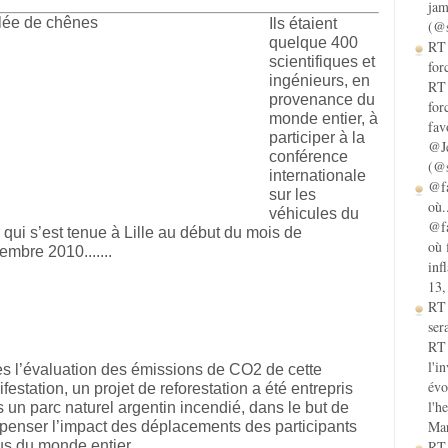
jam
Ils étaient
(@s
quelque 400
RT 
scientifiques et
for
ingénieurs, en
RT 
provenance du
for
monde entier, à
fav
participer à la
@Je
conférence
(@s
internationale
@fa
sur les
où.
véhicules du
@fa
r qui s’est tenue à Lille au début du mois de
où 
embre 2010.......
inf
13,
RT
sera
RT 
l'i
s l’évaluation des émissions de CO2 de cette
évo
festation, un projet de reforestation a été entrepris
l'h
 un parc naturel argentin incendié, dans le but de
Mar
enser l’impact des déplacements des participants
s du monde entier.......
RT 