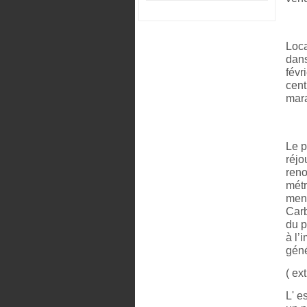
Loca
dans
févr
cent
mara
Le p
réjo
reno
métr
mené
Carb
du p
à l’
géné
( ex
L' e