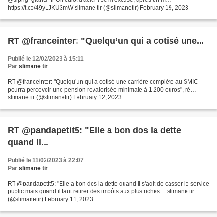
@slpng_giants_fr Un culot d'acier ! Je m'excuse, après un m…
https://t.co/49yLJKU3mW slimane tir (@slimanetir) February 19, 2023
RT @franceinter: "Quelqu’un qui a cotisé une...
Publié le 12/02/2023 à 15:11
Par
slimane tir
RT @franceinter: "Quelqu’un qui a cotisé une carrière complète au SMIC
pourra percevoir une pension revalorisée minimale à 1.200 euros", ré…
slimane tir (@slimanetir) February 12, 2023
RT @pandapetit5: "Elle a bon dos la dette
quand il...
Publié le 11/02/2023 à 22:07
Par
slimane tir
RT @pandapetit5: "Elle a bon dos la dette quand il s'agit de casser le service
public mais quand il faut retirer des impôts aux plus riches… slimane tir
(@slimanetir) February 11, 2023