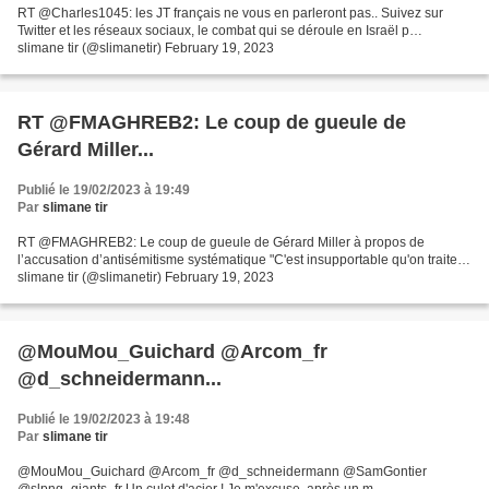
RT @Charles1045: les JT français ne vous en parleront pas.. Suivez sur
Twitter et les réseaux sociaux, le combat qui se déroule en Israël p…
slimane tir (@slimanetir) February 19, 2023
RT @FMAGHREB2: Le coup de gueule de
Gérard Miller...
Publié le 19/02/2023 à 19:49
Par
slimane tir
RT @FMAGHREB2: Le coup de gueule de Gérard Miller à propos de
l’accusation d’antisémitisme systématique "C'est insupportable qu'on traite…
slimane tir (@slimanetir) February 19, 2023
@MouMou_Guichard @Arcom_fr
@d_schneidermann...
Publié le 19/02/2023 à 19:48
Par
slimane tir
@MouMou_Guichard @Arcom_fr @d_schneidermann @SamGontier