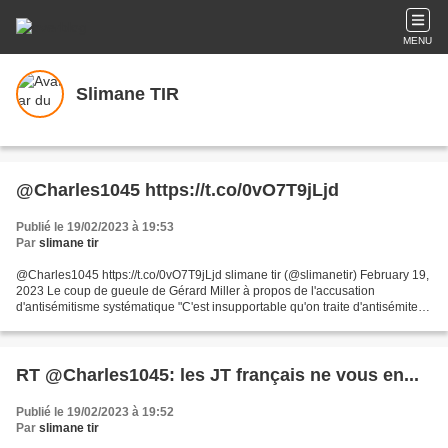
MENU
Slimane TIR
@Charles1045 https://t.co/0vO7T9jLjd
Publié le 19/02/2023 à 19:53
Par
slimane tir
@Charles1045 https://t.co/0vO7T9jLjd slimane tir (@slimanetir) February 19,
2023 Le coup de gueule de Gérard Miller à propos de l'accusation
d'antisémitisme systématique "C'est insupportable qu'on traite d'antisémite
toutes les voix qui essayent d'attirer...
RT @Charles1045: les JT français ne vous en...
Publié le 19/02/2023 à 19:52
Par
slimane tir