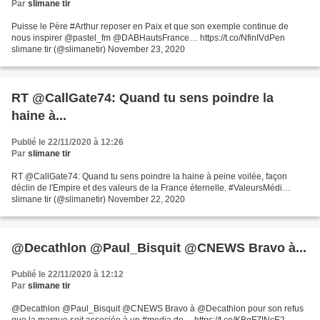
Par
slimane tir
Puisse le Père #Arthur reposer en Paix et que son exemple continue de
nous inspirer @pastel_fm @DABHautsFrance… https://t.co/NfinIVdPen
slimane tir (@slimanetir) November 23, 2020
RT @CallGate74: Quand tu sens poindre la
haine à...
Publié le 22/11/2020 à 12:26
Par
slimane tir
RT @CallGate74: Quand tu sens poindre la haine à peine voilée, façon
déclin de l'Empire et des valeurs de la France éternelle. #ValeursMédi…
slimane tir (@slimanetir) November 22, 2020
@Decathlon @Paul_Bisquit @CNEWS Bravo à...
Publié le 22/11/2020 à 12:12
Par
slimane tir
@Decathlon @Paul_Bisquit @CNEWS Bravo à @Decathlon pour son refus