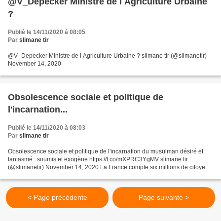
@V_Depecker Ministre de l Agriculture Urbaine
?
Publié le 14/11/2020 à 08:05
Par
slimane tir
@V_Depecker Ministre de l Agriculture Urbaine ? slimane tir (@slimanetir)
November 14, 2020
Obsolescence sociale et politique de
l'incarnation...
Publié le 14/11/2020 à 08:03
Par
slimane tir
Obsolescence sociale et politique de l'incarnation du musulman désiré et
fantasmé : soumis et exogène https://t.co/mXPRC3YgMV slimane tir
(@slimanetir) November 14, 2020 La France compte six millions de citoyens
de confession musulmane. C'est une communauté...
< Page précédente
Page suivante >