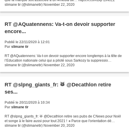
que la marque soit associée à un #media de… https://t.co/KBqFZINcE2
slimane tir (@slimanetir) November 22, 2020
RT @AQuatennens: Va-t-on devoir supporter
encore...
Publié le 22/11/2020 à 12:01
Par
slimane tir
RT @AQuatennens: Va-t-on devoir supporter encore longtemps à la tête de
l’Education nationale celui qui a piloté sous Sarkozy la suppressio…
slimane tir (@slimanetir) November 22, 2020
RT @slpng_giants_fr: 🥁 @Decathlon retire
ses...
Publié le 20/11/2020 à 10:34
Par
slimane tir
RT @slpng_giants_fr: 🥁 @Decathlon retire ses pubs de CNews pour Noël
et songe à le faire aussi pour tout 2021 ! 🔹Parce que l'orientation dé…
slimane tir (@slimanetir) November 20, 2020