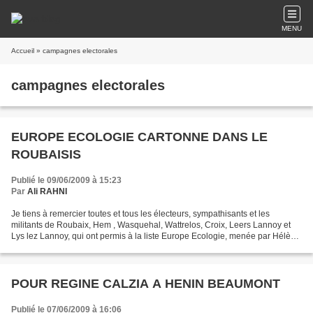
MENU
Accueil
» campagnes electorales
campagnes electorales
EUROPE ECOLOGIE CARTONNE DANS LE
ROUBAISIS
Publié le 09/06/2009 à 15:23
Par
Ali RAHNI
Je tiens à remercier toutes et tous les électeurs, sympathisants et les
militants de Roubaix, Hem , Wasquehal, Wattrelos, Croix, Leers Lannoy et
Lys lez Lannoy, qui ont permis à la liste Europe Ecologie, menée par Hélène
Flautre, d'atteindre des résultats...
POUR REGINE CALZIA A HENIN BEAUMONT
Publié le 07/06/2009 à 16:06