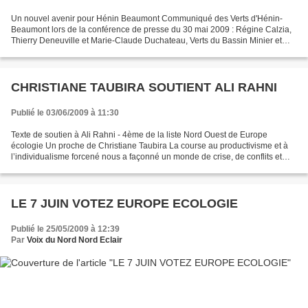
Un nouvel avenir pour Hénin Beaumont Communiqué des Verts d'Hénin-
Beaumont lors de la conférence de presse du 30 mai 2009 : Régine Calzia,
Thierry Deneuville et Marie-Claude Duchateau, Verts du Bassin Minier et
Hénin-Beaumont présents sur la liste de...
CHRISTIANE TAUBIRA SOUTIENT ALI RAHNI
Publié le 03/06/2009 à 11:30
Texte de soutien à Ali Rahni - 4ème de la liste Nord Ouest de Europe
écologie Un proche de Christiane Taubira La course au productivisme et à
l’individualisme forcené nous a façonné un monde de crise, de conflits et
d’intolérance. Qui fracasse toujours...
LE 7 JUIN VOTEZ EUROPE ECOLOGIE
Publié le 25/05/2009 à 12:39
Par
Voix du Nord Nord Eclair