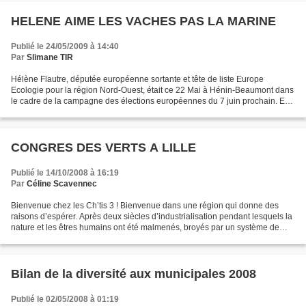
HELENE AIME LES VACHES PAS LA MARINE
Publié le 24/05/2009 à 14:40
Par
Slimane TIR
Hélène Flautre, députée européenne sortante et tête de liste Europe
Ecologie pour la région Nord-Ouest, était ce 22 Mai à Hénin-Beaumont dans
le cadre de la campagne des élections européennes du 7 juin prochain. En
compagnie de Régine Calzia, responsables...
CONGRES DES VERTS A LILLE
Publié le 14/10/2008 à 16:19
Par
Céline Scavennec
Bienvenue chez les Ch’tis 3 ! Bienvenue dans une région qui donne des
raisons d’espérer. Après deux siècles d’industrialisation pendant lesquels la
nature et les êtres humains ont été malmenés, broyés par un système de
développement non durable, le Nord-Pas-de-Calais...
Bilan de la diversité aux municipales 2008
Publié le 02/05/2008 à 01:19