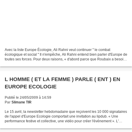
Avec la liste Europe Écologie, Ali Rahni veut continuer " le combat
écologique et social " Il n'empêche, Ali Rahni entend bien parler d'Europe de
toutes ses forces. Pour deux raisons, « d'abord parce que Roubaix a besoin
de l'Europe : la moitié des travaux...
L HOMME ( ET LA FEMME ) PARLE ( ENT ) EN
EUROPE ECOLOGIE
Publié le 24/05/2009 à 14:59
Par
Slimane TIR
Le 15 avril, la newsletter hebdomadaire que reçoivent les 10 000 signataires
de l'appel d'Europe Ecologie comportait une invitation au lipdub. « Une
performance festive et collective, une vidéo pour créer l'événement ». L'
originalité d'Europe Ecologie...