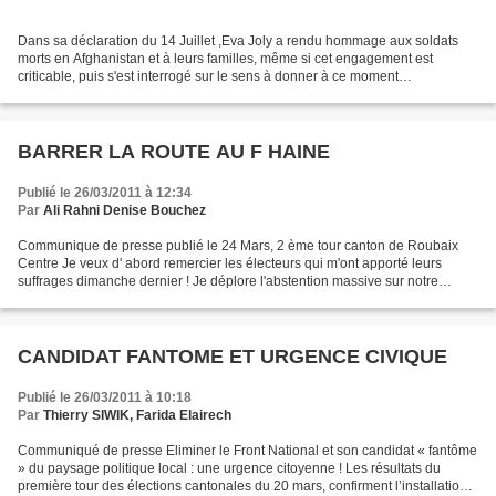
Dans sa déclaration du 14 Juillet ,Eva Joly a rendu hommage aux soldats
morts en Afghanistan et à leurs familles, même si cet engagement est
criticable, puis s'est interrogé sur le sens à donner à ce moment
emblématique de la Nation. Faudrait il interdire...
BARRER LA ROUTE AU F HAINE
Publié le 26/03/2011 à 12:34
Par
Ali Rahni Denise Bouchez
Communique de presse publié le 24 Mars, 2 ème tour canton de Roubaix
Centre Je veux d' abord remercier les électeurs qui m'ont apporté leurs
suffrages dimanche dernier ! Je déplore l'abstention massive sur notre
canton de Roubaix Centre ! Cette forme...
CANDIDAT FANTOME ET URGENCE CIVIQUE
Publié le 26/03/2011 à 10:18
Par
Thierry SIWIK, Farida Elairech
Communiqué de presse Eliminer le Front National et son candidat « fantôme
» du paysage politique local : une urgence citoyenne ! Les résultats du
première tour des élections cantonales du 20 mars, confirment l’installation