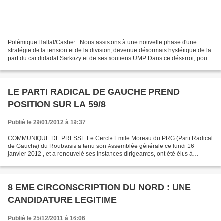
Polémique Hallal/Casher : Nous assistons à une nouvelle phase d'une
stratégie de la tension et de la division, devenue désormais hystérique de la
part du candidadat Sarkozy et de ses soutiens UMP. Dans ce désarroi, pour
ses stratèges, la seule issue possible...
LE PARTI RADICAL DE GAUCHE PREND
POSITION SUR LA 59/8
Publié le 29/01/2012 à 19:37
COMMUNIQUE DE PRESSE Le Cercle Emile Moreau du PRG (Parti Radical
de Gauche) du Roubaisis a tenu son Assemblée générale ce lundi 16
janvier 2012 , et a renouvelé ses instances dirigeantes, ont été élus à
l’unanimité : • Animateur : (responsable du cercle)...
8 EME CIRCONSCRIPTION DU NORD : UNE
CANDIDATURE LEGITIME
Publié le 25/12/2011 à 16:06