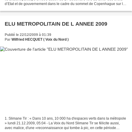
d’Etat et de gouvernement dans le cadre du sommet de Copenhague sur le
climat . Ils avaient déployé une...
ELU METROPOLITAIN DE L ANNEE 2009
Publié le 22/12/2009 à 01:39
Par
Wilfried HECQUET ( Voix du Nord )
1. Slimane Tir : « Dans 10 ans, 10 000 ha d'espaces verts dans la métropole
» lundi 21.12.2009, 05:04 - La Voix du Nord Slimane Tir se félicite aussi,
avec malice, d'une «reconnaissance qui tombe à pic, en cette période