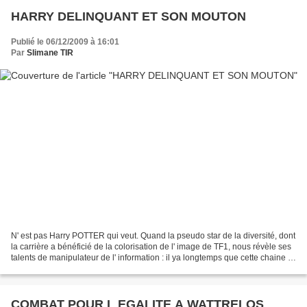
HARRY DELINQUANT ET SON MOUTON
Publié le 06/12/2009 à 16:01
Par
Slimane TIR
N' est pas Harry POTTER qui veut. Quand la pseudo star de la diversité, dont
la carrière a bénéficié de la colorisation de l' image de TF1, nous révèle ses
talents de manipulateur de l' information : il ya longtemps que cette chaine s'
est faite une spécialité...
COMBAT POUR L EGALITE A WATTRELOS