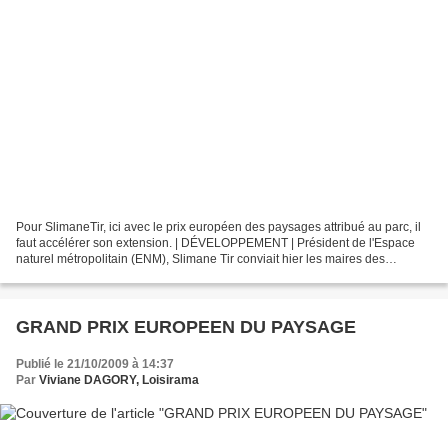
Pour SlimaneTir, ici avec le prix européen des paysages attribué au parc, il
faut accélérer son extension. | DÉVELOPPEMENT | Président de l'Espace
naturel métropolitain (ENM), Slimane Tir conviait hier les maires des
communes du parc de la Deûle (Houplin-Ancoisne,...
GRAND PRIX EUROPEEN DU PAYSAGE
Publié le 21/10/2009 à 14:37
Par
Viviane DAGORY, Loisirama