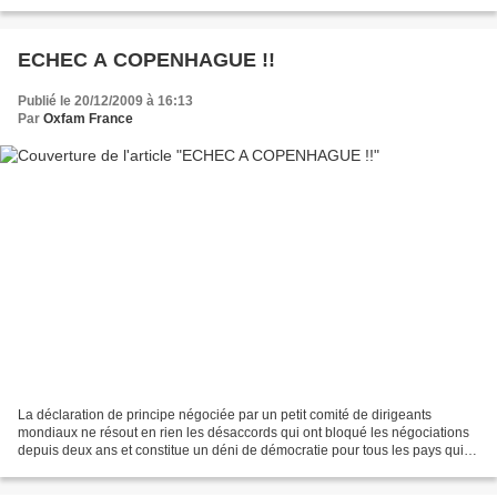
d'arbitrage budgétaire...» | •...
ECHEC A COPENHAGUE !!
Publié le 20/12/2009 à 16:13
Par
Oxfam France
La déclaration de principe négociée par un petit comité de dirigeants
mondiaux ne résout en rien les désaccords qui ont bloqué les négociations
depuis deux ans et constitue un déni de démocratie pour tous les pays qui
n'ont pas été consultés dans son...