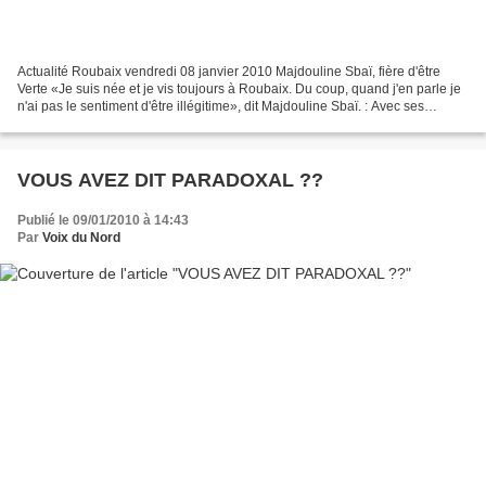
Actualité Roubaix vendredi 08 janvier 2010 Majdouline Sbaï, fière d'être
Verte «Je suis née et je vis toujours à Roubaix. Du coup, quand j'en parle je
n'ai pas le sentiment d'être illégitime», dit Majdouline Sbaï. : Avec ses
convictions et une fine connaissance...
VOUS AVEZ DIT PARADOXAL ??
Publié le 09/01/2010 à 14:43
Par
Voix du Nord