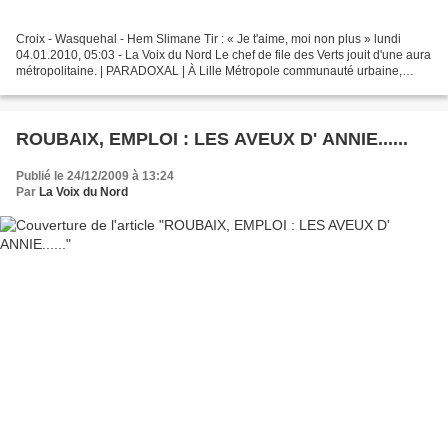
Croix - Wasquehal - Hem Slimane Tir : « Je t'aime, moi non plus » lundi
04.01.2010, 05:03 - La Voix du Nord Le chef de file des Verts jouit d'une aura
métropolitaine. | PARADOXAL | À Lille Métropole communauté urbaine,
Slimane Tir ... est un partenaire...
ROUBAIX, EMPLOI : LES AVEUX D' ANNIE......
Publié le 24/12/2009 à 13:24
Par
La Voix du Nord