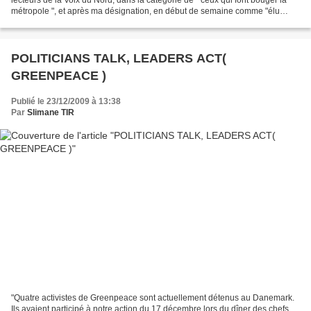
métropole ", et après ma désignation, en début de semaine comme "élu
métropolitain de l' année 2009 ", il...
POLITICIANS TALK, LEADERS ACT(
GREENPEACE )
Publié le 23/12/2009 à 13:38
Par
Slimane TIR
"Quatre activistes de Greenpeace sont actuellement détenus au Danemark.
Ils avaient participé à notre action du 17 décembre lors du dîner des chefs