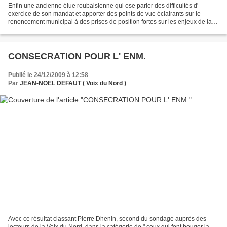
Enfin une ancienne élue roubaisienne qui ose parler des difficultés d'
exercice de son mandat et apporter des points de vue éclairants sur le
renoncement municipal à des prises de position fortes sur les enjeux de la
formation et de l' emploi de nos concitoyens...
CONSECRATION POUR L' ENM.
Publié le 24/12/2009 à 12:58
Par
JEAN-NOËL DEFAUT ( Voix du Nord )
Avec ce résultat classant Pierre Dhenin, second du sondage auprès des
lecteurs de la Voix du Nord, dans la catégorie de " ceux qui font bouger la