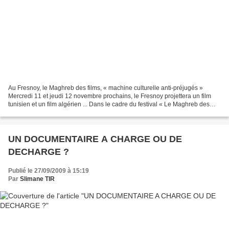
Au Fresnoy, le Maghreb des films, « machine culturelle anti-préjugés »
Mercredi 11 et jeudi 12 novembre prochains, le Fresnoy projettera un film
tunisien et un film algérien ... Dans le cadre du festival « Le Maghreb des
films ». C'est la première fois...
UN DOCUMENTAIRE A CHARGE OU DE
DECHARGE ?
Publié le 27/09/2009 à 15:19
Par
Slimane TIR