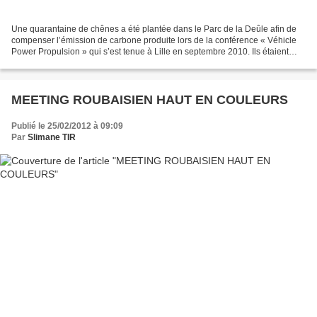
Une quarantaine de chênes a été plantée dans le Parc de la Deûle afin de
compenser l’émission de carbone produite lors de la conférence « Véhicle
Power Propulsion » qui s’est tenue à Lille en septembre 2010. Ils étaient
quelque 400 scientifiques et ingénieurs,...
MEETING ROUBAISIEN HAUT EN COULEURS
Publié le 25/02/2012 à 09:09
Par
Slimane TIR