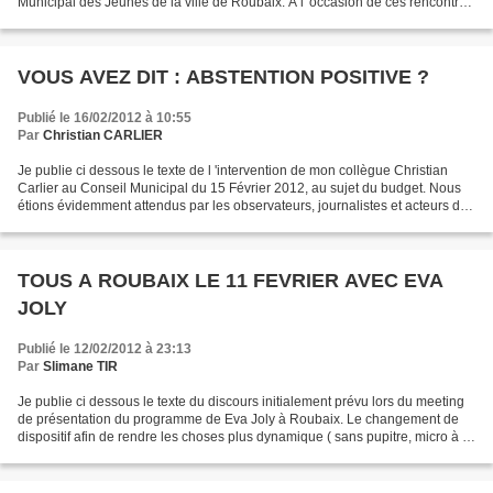
Municipal des Jeunes de la ville de Roubaix. A l' occasion de ces rencontres
, nous avions expressément demandé...
VOUS AVEZ DIT : ABSTENTION POSITIVE ?
Publié le 16/02/2012 à 10:55
Par
Christian CARLIER
Je publie ci dessous le texte de l 'intervention de mon collègue Christian
Carlier au Conseil Municipal du 15 Février 2012, au sujet du budget. Nous
étions évidemment attendus par les observateurs, journalistes et acteurs du
microcosme sur notre position...
TOUS A ROUBAIX LE 11 FEVRIER AVEC EVA
JOLY
Publié le 12/02/2012 à 23:13
Par
Slimane TIR
Je publie ci dessous le texte du discours initialement prévu lors du meeting
de présentation du programme de Eva Joly à Roubaix. Le changement de
dispositif afin de rendre les choses plus dynamique ( sans pupitre, micro à la
main..) m' a conduit à quelques...