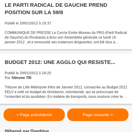
LE PARTI RADICAL DE GAUCHE PREND
POSITION SUR LA 59/8
Publié le 29/01/2012 à 19:37
COMMUNIQUE DE PRESSE Le Cercle Emile Moreau du PRG (Parti Radical
de Gauche) du Roubaisis a tenu son Assemblée générale ce lundi 16
janvier 2012 , et a renouvelé ses instances dirigeantes, ont été élus à
l’unanimité : • Animateur : (responsable du cercle)...
BUDGET 2012: UNE AGGLO QUI RESISTE...
Publié le 29/01/2012 à 18:25
Par
Slimane TIR
Tribune de Lille Métropole Infos de Janvier 2012, consacrée au Budget 2012
EELV a voté un budget de résistance, volontariste, qui se préoccupe de
l’essentiel et du quotidien. En matière de transports, nous voulons créer les
conditions réelles d’un droit...
< Page précédente
Page suivante >
Hébergé par Overblog