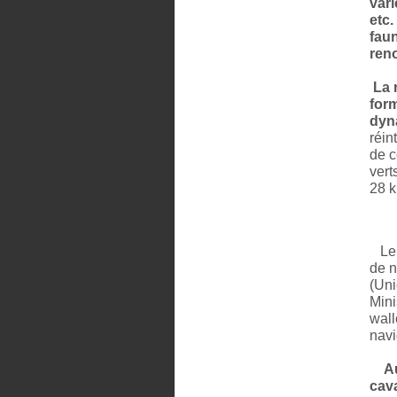
var
etc.
faun
ren
La 
form
dyn
réin
de c
vert
28 k
Le c
de n
(Uni
Mini
wall
nav
A
cava