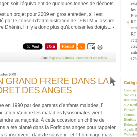
rés
ger, soit l'équivalent de quelques tonnes de déchets.
les
est un projet pour 2009 en gros entretien, s'il est
Pré
dé par le conseil d'administration de l'ENLM », assure
RT 
re Dhénin. Il n'y a donc plus qu'à croiser les doigts... •
cett
RT 
cet
cœu
Repost
0
enl
-
dans
Espaces Naturels
commenter cet article
…
(@s
embre 2008
N GRAND FRERE DANS LA
Catégo
ORET DES ANGES
Campagne
Société
(
Resistan
Vie Roub
e en 1990 par des parents d'enfants malades, l'
Espaces 
ciation Vaincre les maladies lysosomales,vient
Communau
Roubaix
teindre sa majorité. À cette occasion un chêne de
Refondat
ns a été planté dans la Forêt des anges pour rappeler
Agadir
(
Wattrelo
ils s' inscrivent dans le souvenir et l' hommage mais