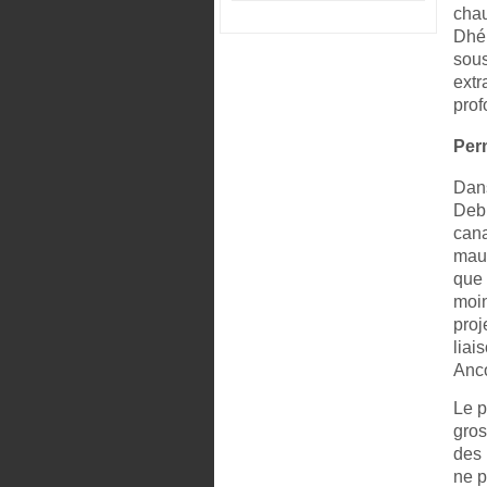
chau
Dhén
sous
extr
prof
Perm
Dans
Debr
cana
mauv
que 
moin
proj
liai
Anc
Le p
gros
des 
ne p