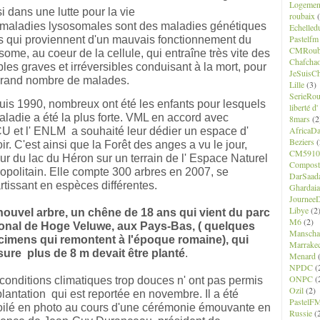
Logemen
i dans une lutte pour la vie
roubaix
(
maladies lysosomales sont des maladies génétiques
Echelled
Pastelfm
s qui proviennent d'un mauvais fonctionnement du
CMRoub
some, au coeur de la cellule, qui entraîne très vite des
Chafcha
bles graves et irréversibles conduisant à la mort, pour
JeSuisCh
grand nombre de malades.
Lille
(3)
SerieRo
is 1990, nombreux ont été les enfants pour lesquels
liberté d
aladie a été la plus forte. VML en accord avec
8mars
(2
AfricaD
 et l' ENLM a souhaité leur dédier un espace d'
Beziers
(
ir. C'est ainsi que la Forêt des anges a vu le jour,
CM5910
ur du lac du Héron sur un terrain de l' Espace Naturel
Composte
opolitain. Elle compte 300 arbres en 2007, se
DarSaad
rtissant en espèces différentes.
Ghardaia
JourneeD
Libye
(2
ouvel arbre, un chêne de 18 ans qui vient du parc
M6
(2)
ional de Hoge Veluwe, aux Pays-Bas, ( quelques
Manscha
cimens qui remontent à l'époque romaine), qui
Marrake
ure plus de 8 m devait être planté
.
Menard
(
NPDC
(
ONPC
(
conditions climatiques trop douces n' ont pas permis
Ozil
(2)
lantation qui est reportée en novembre. Il a été
PastelF
ilé en photo au cours d'une cérémonie émouvante en
Russie
(