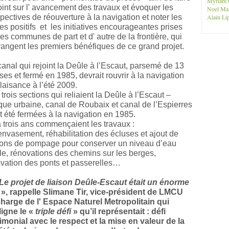
Myriam 
oint sur l' avancement des travaux et évoquer les
Noel Ma
pectives de réouverture à la navigation et noter les
Alain Lip
es positifs et les initiatives encourageantes prises
les communes de part et d' autre de la frontière, qui
angent les premiers bénéfiques de ce grand projet.
anal qui rejoint la Deûle à l’Escaut, parsemé de 13
ses et fermé en 1985, devrait rouvrir à la navigation
laisance à l’été 2009.
trois sections qui reliaient la Deûle à l’Escaut –
ue urbaine, canal de Roubaix et canal de l’Espierres
t été fermées à la navigation en 1985.
 a trois ans commençaient les travaux :
nvasement, réhabilitation des écluses et ajout de
ions de pompage pour conserver un niveau d’eau
le, rénovations des chemins sur les berges,
vation des ponts et passerelles…
Le projet de liaison Deûle-Escaut était un énorme
», rappelle Slimane Tir, vice-président de LMCU
harge de l' Espace Naturel Metropolitain
qui
igne le «
triple défi
» qu’il représentait : défi
imonial avec le respect et la mise en valeur de la