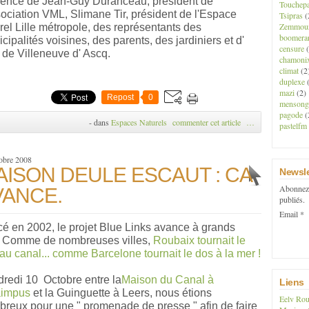
ence de Jean-Guy Duranceau, président de
Touchep
sociation VML, Slimane Tir, président de l'Espace
Tsipras
(
Zemmou
rel Lille métropole, des représentants des
boomera
cipalités voisines, des parents, des jardiniers et d'
censure
(
 de Villeneuve d' Ascq.
chamoni
climat
(2
duplexe
(
mazi
(2)
Repost
0
mensong
pagode
(
-
dans
Espaces Naturels
commenter cet article
…
pastelfm
obre 2008
IAISON DEULE ESCAUT : CA
Newsle
Abonnez-
VANCE.
publiés.
Email
é en 2002, le projet Blue Links avance à grands
. Comme de nombreuses villes,
Roubaix tournait le
au canal... comme Barcelone tournait le dos à la mer !
redi 10 Octobre entre la
Maison du Canal à
Liens
aimpus
et la Guinguette à Leers, nous étions
Eelv Rou
reux pour une " promenade de presse " afin de faire