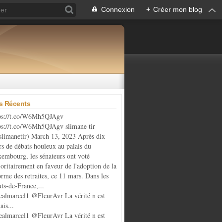
Connexion
+
Créer mon blog
es Récents
ps://t.co/W6Mh5QJAgv
ps://t.co/W6Mh5QJAgv slimane tir
limanetir) March 13, 2023 Après dix
rs de débats houleux au palais du
embourg, les sénateurs ont voté
oritairement en faveur de l'adoption de la
orme des retraites, ce 11 mars. Dans les
ts-de-France,...
almarcel1 @FleurAvr La vérité n est
ais...
almarcel1 @FleurAvr La vérité n est