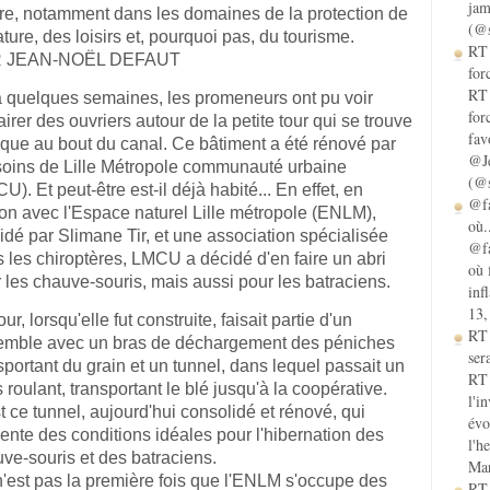
jam
tre, notamment dans les domaines de la protection de
(@s
ature, des loisirs et, pourquoi pas, du tourisme.
RT 
 JEAN-NOËL DEFAUT
for
RT 
 a quelques semaines, les promeneurs ont pu voir
for
fairer des ouvriers autour de la petite tour qui se trouve
fav
que au bout du canal. Ce bâtiment a été rénové par
@Je
soins de Lille Métropole communauté urbaine
(@s
U). Et peut-être est-il déjà habité... En effet, en
@fa
son avec l'Espace naturel Lille métropole (ENLM),
où.
idé par Slimane Tir, et une association spécialisée
@fa
 les chiroptères, LMCU a décidé d'en faire un abri
où 
 les chauve-souris, mais aussi pour les batraciens.
inf
13,
our, lorsqu'elle fut construite, faisait partie d'un
RT
emble avec un bras de déchargement des péniches
sera
sportant du grain et un tunnel, dans lequel passait un
RT 
s roulant, transportant le blé jusqu'à la coopérative.
l'i
t ce tunnel, aujourd'hui consolidé et rénové, qui
évo
ente des conditions idéales pour l'hibernation des
l'h
ve-souris et des batraciens.
Mar
'est pas la première fois que l'ENLM s'occupe des
RT 