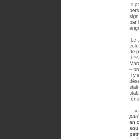
le p
pers
sign
par 
engr
Le c
éclu
de p
Les 
Marq
– on
Il y
dése
stat
stab
réno
«
pari
en c
soul
patr