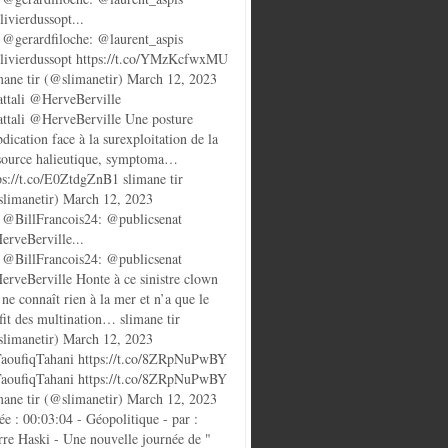
ivierdussopt...
@gerardfiloche: @laurent_aspis
ivierdussopt https://t.co/YMzKcfwxMU
mane tir (@slimanetir) March 12, 2023
ttali @HerveBerville
ttali @HerveBerville Une posture
bdication face à la surexploitation de la
source halieutique, symptoma…
ps://t.co/E0ZtdgZnB1 slimane tir
limanetir) March 12, 2023
@BillFrancois24: @publicsenat
rveBerville...
@BillFrancois24: @publicsenat
rveBerville Honte à ce sinistre clown
 ne connaît rien à la mer et n’a que le
fit des multination… slimane tir
limanetir) March 12, 2023
oufiqTahani https://t.co/8ZRpNuPwBY
oufiqTahani https://t.co/8ZRpNuPwBY
mane tir (@slimanetir) March 12, 2023
ée : 00:03:04 - Géopolitique - par :
rre Haski - Une nouvelle journée de "