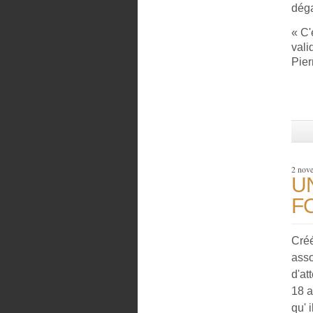
déga
« C'
vali
Pier
2 nov
U
F
Créé
asso
d'at
18 a
qu' 