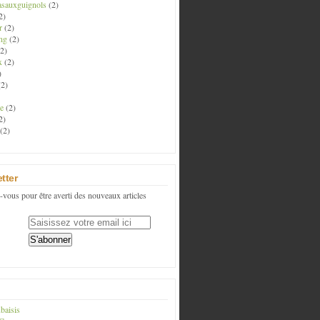
asauxguignols
(2)
2)
r
(2)
ng
(2)
2)
x
(2)
)
2)
e
(2)
2)
(2)
tter
vous pour être averti des nouveaux articles
baisis