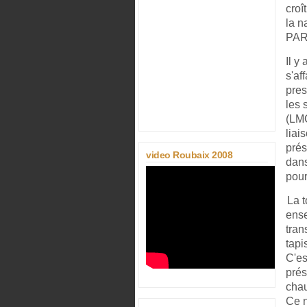
croî
la n
PAR
Il y
s'af
pres
les 
(LMC
liai
prés
video Roubaix 2008
dans
pour
La t
ens
tran
tapi
C'es
prés
chau
Ce n