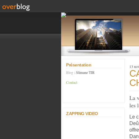
Présentation
13 no
C
Blog
: Slimane TIR
C
Contact
La v
les 
ZAPPING VIDEO
Le c
Deûl
offr
Dans