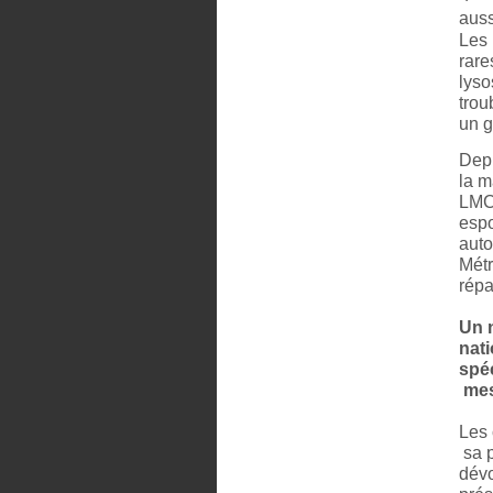
auss
Les 
rare
lyso
trou
un 
Depu
la m
LMCU
espo
auto
Métr
répa
Un n
nat
spé
mes
Les 
sa p
dévo