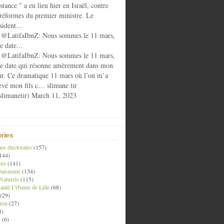
istance " a eu lieu hier en Israël, contre
 réformes du premier ministre. Le
sident...
@LatifaIbnZ: Nous sommes le 11 mars,
e date...
@LatifaIbnZ: Nous sommes le 11 mars,
te date qui résonne amèrement dans mon
r. Ce dramatique 11 mars où l’on m’a
evé mon fils c… slimane tir
limanetir) March 11, 2023
ries
s électorales
(157)
144)
ces
(141)
aisienne
(134)
Naturels
(115)
té Urbaine de Lille
(68)
(29)
ion
(27)
8)
s
(6)