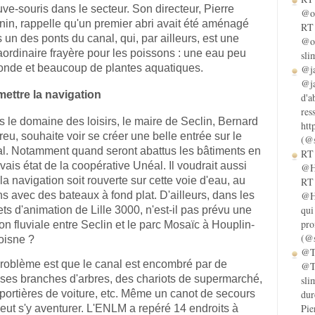
ve-souris dans le secteur. Son directeur, Pierre
@ol
in, rappelle qu'un premier abri avait été aménagé
RT 
 un des ponts du canal, qui, par ailleurs, est une
@ol
aordinaire frayère pour les poissons : une eau peu
sli
onde et beaucoup de plantes aquatiques.
@ja
@ja
ettre la navigation
d'a
res
 le domaine des loisirs, le maire de Seclin, Bernard
htt
eu, souhaite voir se créer une belle entrée sur le
(@s
l. Notamment quand seront abattus les bâtiments en
RT 
ais état de la coopérative Unéal. Il voudrait aussi
@He
la navigation soit rouverte sur cette voie d'eau, au
RT 
s avec des bateaux à fond plat. D'ailleurs, dans les
@He
qui
ets d'animation de Lille 3000, n'est-il pas prévu une
pro
son fluviale entre Seclin et le parc Mosaïc à Houplin-
(@s
oisne ?
@Ta
roblème est que le canal est encombré par de
@Ta
ses branches d'arbres, des chariots de supermarché,
sli
portières de voiture, etc. Même un canot de secours
dur
Pie
eut s'y aventurer. L'ENLM a repéré 14 endroits à