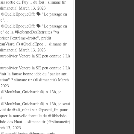
ais sortie du Puy .. du fou ! slimane tir
limanetir) March 13, 2023
@QuelleEpoqueOff: 🗣️ "Le passage en
ce"...
@QuelleEpoqueOff: 🗣️ "Le passage en
ce" de la #ReformeDesRetraites "va
oriser l'extrême-droite", prédit
anViard 📺 #QuelleEpoq… slimane tir
limanetir) March 13, 2023
ureolivier Venere la SE peu connue ? Là
..
ureolivier Venere la SE peu connue ? Là
finit la fausse bonne idée du "panier anti
lation" ? slimane tir (@slimanetir) March
 2023
 @MouMou_Guichard: 📻 À 13h, je
i...
@MouMou_Guichard: 📻 À 13h, je serai
nvité de @ali_rahni sur @pastel_fm pour
quer la nouvelle formule de @libhebdo
ebdo des Haut… slimane tir (@slimanetir)
ch 13, 2023
@gerardfiloche: @laurent_aspis