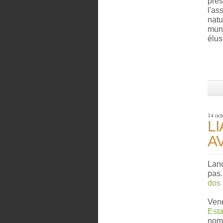
prés
l'as
natu
muni
élus
14 oct
L
A
Lanc
pas
dos 
Vend
Est
nomb