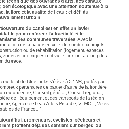
iété technique des ouvrages d’arts, des canaux
 ; défi écologique avec une attention soutenue à la
e, la flore et la qualité de l’eau ; et défi du
ouvellement urbain.
réouverture du canal est en effet un levier
idable pour renforcer l’attractivité et le
amisme des communes traversées
. Avec la
troduction de la nature en ville, de nombreux projets
onstruction ou de réhabilitation (logement, espaces
s, zones économiques) ont vu le jour tout au long des
m du tracé.
oût total de Blue Links s’élève à 37 M€, portés par
ombreux partenaires de part et d’autre de la frontière
on européenne, Conseil général, Conseil régional,
stère de l’équipement et des transports de la région
onne, Agence de l’eau Artois Picardie, VLMCU, Voies
igables de France…),
ujourd’hui, promeneurs, cyclistes, pêcheurs et
liers profitent déjà des sentiers sur berges, du