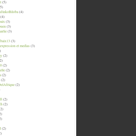
t
(5)
5)
uJinkoBiloba
(4)
(4)
aix
(3)
ouen
(3)
arlie
(3)
ubaix13
(3)
' expression et medias
(3)
)
ay
(2)
2)
0
(2)
lle
(2)
a
(2)
(2)
elAfrique
(2)
)
ft
(2)
ch
(2)
2)
2)
2)
M
(2)
2)