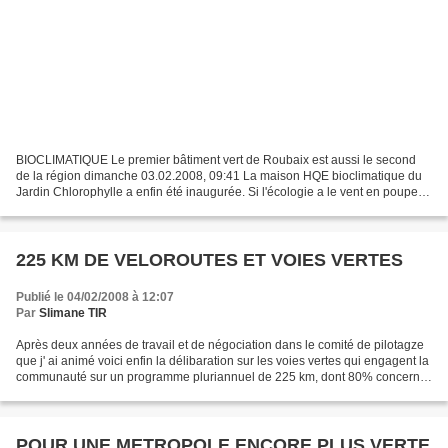
BIOCLIMATIQUE Le premier bâtiment vert de Roubaix est aussi le second
de la région dimanche 03.02.2008, 09:41 La maison HQE bioclimatique du
Jardin Chlorophylle a enfin été inaugurée. Si l'écologie a le vent en poupe
(dans les mentalités, moins dans les...
225 KM DE VELOROUTES ET VOIES VERTES
Publié le 04/02/2008 à 12:07
Par
Slimane TIR
Après deux années de travail et de négociation dans le comité de pilotagze
que j' ai animé voici enfin la délibaration sur les voies vertes qui engagent la
communauté sur un programme pluriannuel de 225 km, dont 80% concerne
les sites de l' Espace Naturel...
POUR UNE METROPOLE ENCORE PLUS VERTE