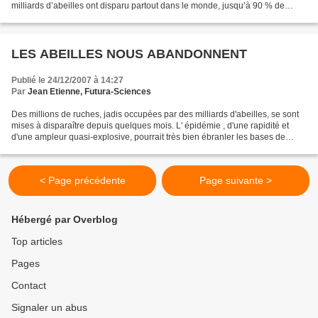
milliards d’abeilles ont disparu partout dans le monde, jusqu’à 90 % de
certains ruchers européens et parfois...
LES ABEILLES NOUS ABANDONNENT
Publié le 24/12/2007 à 14:27
Par
Jean Etienne, Futura-Sciences
Des millions de ruches, jadis occupées par des milliards d'abeilles, se sont
mises à disparaître depuis quelques mois. L' épidémie , d'une rapidité et
d'une ampleur quasi-explosive, pourrait très bien ébranler les bases de
notre civilisation........ Le...
< Page précédente
Page suivante >
Hébergé par Overblog
Top articles
Pages
Contact
Signaler un abus