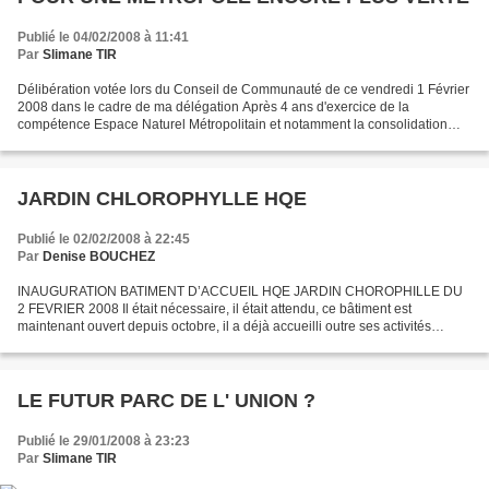
Publié le 04/02/2008 à 11:41
Par
Slimane TIR
Délibération votée lors du Conseil de Communauté de ce vendredi 1 Février
2008 dans le cadre de ma délégation Après 4 ans d'exercice de la
compétence Espace Naturel Métropolitain et notamment la consolidation
des espaces naturels déjà identifiés, il a...
JARDIN CHLOROPHYLLE HQE
Publié le 02/02/2008 à 22:45
Par
Denise BOUCHEZ
INAUGURATION BATIMENT D’ACCUEIL HQE JARDIN CHOROPHILLE DU
2 FEVRIER 2008 Il était nécessaire, il était attendu, ce bâtiment est
maintenant ouvert depuis octobre, il a déjà accueilli outre ses activités
d’éducation à l’environnement et d’éco-citoyenneté,...
LE FUTUR PARC DE L' UNION ?
Publié le 29/01/2008 à 23:23
Par
Slimane TIR