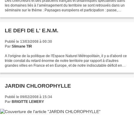
Des chercheurs et des praticiens français et britanniques spécialisés dans
les domaines liés à l’aménagement du territoire se sont retrouvés dans un
séminaire sur le thème : Paysages européens et participation : passe,
présent et futur. Slimane Tir, vice...
LE DEFI DE L' E.N.M.
Publié le 13/03/2008 à 00:30
Par
Slimane TIR
A l'origine de la politique de l'Espace Naturel Métropolitain, il y a d'abord ce
triste constat du retard énorme de notre territoire par rapport à d'autres
grandes villes en France et en Europe, et de notre indiscutable déficit en
grands espaces de nature...
JARDIN CHLOROPHYLLE
Publié le 09/02/2008 à 15:34
Par
BRIGITTE LEMERY