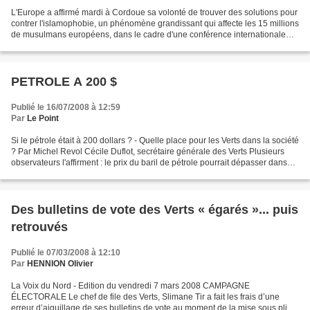
L'Europe a affirmé mardi à Cordoue sa volonté de trouver des solutions pour
contrer l'islamophobie, un phénomène grandissant qui affecte les 15 millions
de musulmans européens, dans le cadre d'une conférence internationale
sur "l'intolérance envers les...
PETROLE A 200 $
Publié le 16/07/2008 à 12:59
Par
Le Point
Si le pétrole était à 200 dollars ? - Quelle place pour les Verts dans la société
? Par Michel Revol Cécile Duflot, secrétaire générale des Verts Plusieurs
observateurs l'affirment : le prix du baril de pétrole pourrait dépasser dans
les prochains mois...
Des bulletins de vote des Verts « égarés »... puis
retrouvés
Publié le 07/03/2008 à 12:10
Par
HENNION Olivier
La Voix du Nord - Edition du vendredi 7 mars 2008 CAMPAGNE
ÉLECTORALE Le chef de file des Verts, Slimane Tir a fait les frais d’une
erreur d’aiguillage de ses bulletins de vote au moment de la mise sous pli