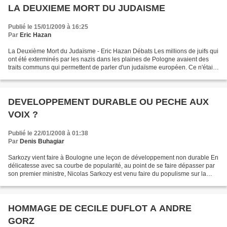
LA DEUXIEME MORT DU JUDAISME
Publié le 15/01/2009 à 16:25
Par
Eric Hazan
La Deuxième Mort du Judaïsme - Eric Hazan Débats Les millions de juifs qui
ont été exterminés par les nazis dans les plaines de Pologne avaient des
traits communs qui permettent de parler d'un judaïsme européen. Ce n'était
pas tant le sentiment d'appartenance...
DEVELOPPEMENT DURABLE OU PECHE AUX
VOIX ?
Publié le 22/01/2008 à 01:38
Par
Denis Buhagiar
Sarkozy vient faire à Boulogne une leçon de développement non durable En
délicatesse avec sa courbe de popularité, au point de se faire dépasser par
son premier ministre, Nicolas Sarkozy est venu faire du populisme sur la
côte d’Opale. Il a renvoyé dos...
HOMMAGE DE CECILE DUFLOT A ANDRE
GORZ