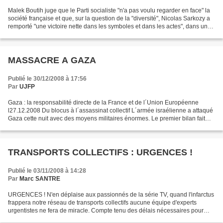
Malek Boutih juge que le Parti socialiste "n'a pas voulu regarder en face" la
société française et que, sur la question de la "diversité", Nicolas Sarkozy a
remporté "une victoire nette dans les symboles et dans les actes", dans un
entretien au Monde...
MASSACRE A GAZA
Publié le 30/12/2008 à 17:56
Par
UJFP
Gaza : la responsabilité directe de la France et de l´Union Européenne
l27.12.2008 Du blocus à l´assassinat collectif L´armée israélienne a attaqué
Gaza cette nuit avec des moyens militaires énormes. Le premier bilan fait
état de 150 morts, civils pour...
TRANSPORTS COLLECTIFS : URGENCES !
Publié le 03/11/2008 à 14:28
Par
Marc SANTRE
URGENCES ! N'en déplaise aux passionnés de la série TV, quand l'infarctus
frappera notre réseau de transports collectifs aucune équipe d'experts
urgentistes ne fera de miracle. Compte tenu des délais nécessaires pour
développer de telles infrastructures...