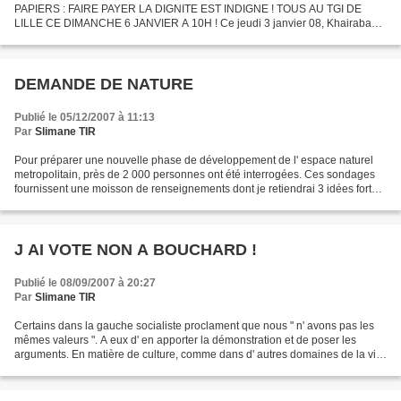
PAPIERS : FAIRE PAYER LA DIGNITE EST INDIGNE ! TOUS AU TGI DE
LILLE CE DIMANCHE 6 JANVIER A 10H ! Ce jeudi 3 janvier 08, Khairaba
Cissé se rend au Funérarium se recueillir sur la dépouille mortelle...
DEMANDE DE NATURE
Publié le 05/12/2007 à 11:13
Par
Slimane TIR
Pour préparer une nouvelle phase de développement de l' espace naturel
metropolitain, près de 2 000 personnes ont été interrogées. Ces sondages
fournissent une moisson de renseignements dont je retiendrai 3 idées fortes.
Premièrement, A côté des grands...
J AI VOTE NON A BOUCHARD !
Publié le 08/09/2007 à 20:27
Par
Slimane TIR
Certains dans la gauche socialiste proclament que nous " n' avons pas les
mêmes valeurs ". A eux d' en apporter la démonstration et de poser les
arguments. En matière de culture, comme dans d' autres domaines de la vie
et de l' activité municipale, nous...