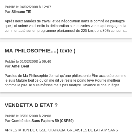
Publié le 04/02/2008 à 12:07
Par
Slimane TIR
Après deux années de travail et de négociation dans le comité de pilotagze
que j' ai animé voici enfin la délibaration sur les voies vertes qui engagent la
communauté sur un programme pluriannuel de 225 km, dont 80% concerne
les sites de l' Espace Naturel...
MA PHILOSOPHIE....( texte )
Publié le 01/02/2008 à 09:40
Par
Amel Bent
Paroles de Ma Philosophie Je n'ai qu'une philosophie Être acceptée comme
je suis Malgré tout ce qu'on me dit Je reste le poing levé Pour le meilleur
comme le pire Je suis métisse mais pas martyre J'avance le coeur léger
Mais toujours le poing levé Lever...
VENDETTA D ETAT ?
Publié le 05/01/2008 à 20:08
Par
Comité des Sans Papiers 59 (CSP59)
ARRESTATION DE CISSE KHAIRABA, GREVISTES DE LA FAIM SANS