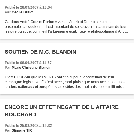
Publié le 28/09/2007 à 13:04
Par
Cecile Duflot
Gardons André Gorz et Dorine vivants ! André et Dorine sont morts,
ensemble, ce week-end. Il est important de se souvenir à cet instant de leur
histoire puisque, comme il l’a lui-même écrit, l’œuvre philosophique d’André
Gorz doit pour nous maintenant...
SOUTIEN DE M.C. BLANDIN
Publié le 08/06/2007 à 11:57
Par
Marie Christine Blandin
C’est ROUBAIX que les VERTS ont choisi pour l’accent final de leur
campagne législative. Et c’est avec grand plaisir que nous accueillons nos
leaders nationaux et européens, aux côtés des habitants et des militants de
cette ville à l’histoire édifiante....
ENCORE UN EFFET NEGATIF DE L AFFAIRE
BOUCHARD
Publié le 25/08/2008 à 16:32
Par
Slimane TIR