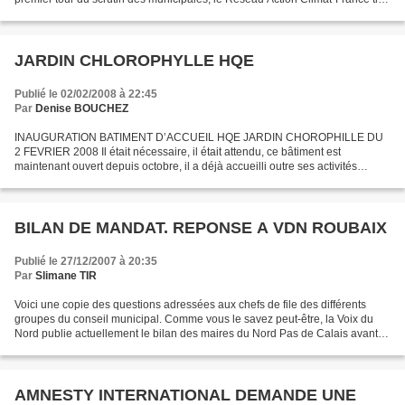
un premier bilan de sa campagne...
JARDIN CHLOROPHYLLE HQE
Publié le 02/02/2008 à 22:45
Par
Denise BOUCHEZ
INAUGURATION BATIMENT D’ACCUEIL HQE JARDIN CHOROPHILLE DU
2 FEVRIER 2008 Il était nécessaire, il était attendu, ce bâtiment est
maintenant ouvert depuis octobre, il a déjà accueilli outre ses activités
d’éducation à l’environnement et d’éco-citoyenneté,...
BILAN DE MANDAT. REPONSE A VDN ROUBAIX
Publié le 27/12/2007 à 20:35
Par
Slimane TIR
Voici une copie des questions adressées aux chefs de file des différents
groupes du conseil municipal. Comme vous le savez peut-être, la Voix du
Nord publie actuellement le bilan des maires du Nord Pas de Calais avant
les élections du mois de mars. Ces...
AMNESTY INTERNATIONAL DEMANDE UNE