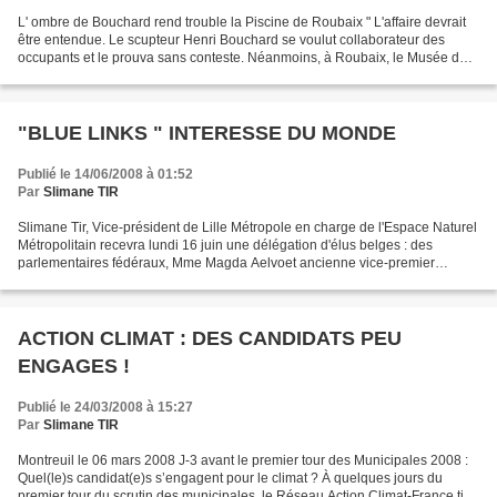
L' ombre de Bouchard rend trouble la Piscine de Roubaix " L'affaire devrait
être entendue. Le scupteur Henri Bouchard se voulut collaborateur des
occupants et le prouva sans conteste. Néanmoins, à Roubaix, le Musée de
la Piscine s'obstine à occulter cette...
"BLUE LINKS " INTERESSE DU MONDE
Publié le 14/06/2008 à 01:52
Par
Slimane TIR
Slimane Tir, Vice-président de Lille Métropole en charge de l'Espace Naturel
Métropolitain recevra lundi 16 juin une délégation d'élus belges : des
parlementaires fédéraux, Mme Magda Aelvoet ancienne vice-premier
ministre, des parlementaires de la région...
ACTION CLIMAT : DES CANDIDATS PEU
ENGAGES !
Publié le 24/03/2008 à 15:27
Par
Slimane TIR
Montreuil le 06 mars 2008 J-3 avant le premier tour des Municipales 2008 :
Quel(le)s candidat(e)s s’engagent pour le climat ? À quelques jours du
premier tour du scrutin des municipales, le Réseau Action Climat-France tire