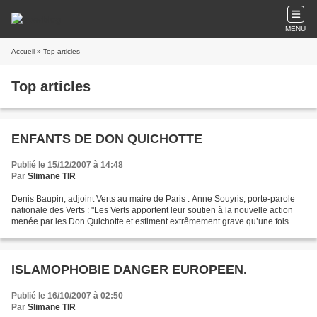
MENU
Accueil
» Top articles
Top articles
ENFANTS DE DON QUICHOTTE
Publié le 15/12/2007 à 14:48
Par
Slimane TIR
Denis Baupin, adjoint Verts au maire de Paris : Anne Souyris, porte-parole
nationale des Verts : "Les Verts apportent leur soutien à la nouvelle action
menée par les Don Quichotte et estiment extrêmement grave qu’une fois
encore la résolution d’un problème...
ISLAMOPHOBIE DANGER EUROPEEN.
Publié le 16/10/2007 à 02:50
Par
Slimane TIR