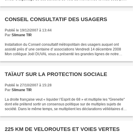
des documents de propagande. « Je ne sais pas...
CONSEIL CONSULTATIF DES USAGERS
Publié le 19/12/2007 à 13:44
Par
Slimane TIR
Installation du Conseil consultatif métropolitain des usagers auquel ont
assisté près d' une centaine d' associations Vendredi 14 décembre 2008
Mon collègue Joël DUVAL vous a présenté les grandes lignes de notre
action et comment le syndicat mixte a toujours...
TAÏAUT SUR LA PROTECTION SOCIALE
Publié le 27/10/2007 à 15:28
Par
Slimane TIR
La droite française veut « liquider l’Esprit de 68 » et multiplie les "Grenelle"
dont elle prétend sortir un consensus politique sur de multiples sujets de
société. Dans le même temps, se multiplient les déclarations vélléitaires du
style : Il faut liquider...
225 KM DE VELOROUTES ET VOIES VERTES