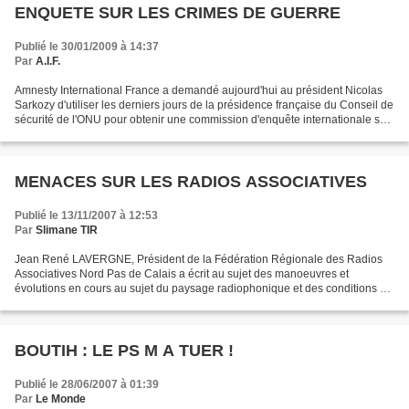
ENQUETE SUR LES CRIMES DE GUERRE
Publié le 30/01/2009 à 14:37
Par
A.I.F.
Amnesty International France a demandé aujourd'hui au président Nicolas
Sarkozy d'utiliser les derniers jours de la présidence française du Conseil de
sécurité de l'ONU pour obtenir une commission d'enquête internationale sur
le conflit à Gaza. Dans une...
MENACES SUR LES RADIOS ASSOCIATIVES
Publié le 13/11/2007 à 12:53
Par
Slimane TIR
Jean René LAVERGNE, Président de la Fédération Régionale des Radios
Associatives Nord Pas de Calais a écrit au sujet des manoeuvres et
évolutions en cours au sujet du paysage radiophonique et des conditions de
son financement par le Fonds de Soutien à...
BOUTIH : LE PS M A TUER !
Publié le 28/06/2007 à 01:39
Par
Le Monde