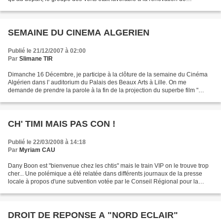
Grimomprez-Jooris. Ce projet de 37,5 M€...
SEMAINE DU CINEMA ALGERIEN
Publié le 21/12/2007 à 02:00
Par
Slimane TIR
Dimanche 16 Décembre, je participe à la clôture de la semaine du Cinéma
Algérien dans l' auditorium du Palais des Beaux Arts à Lille. On me
demande de prendre la parole à la fin de la projection du superbe film "
Ennemi Intime " de Florent Emilio Siri....
CH' TIMI MAIS PAS CON !
Publié le 22/03/2008 à 14:18
Par
Myriam CAU
Dany Boon est "bienvenue chez les chtis" mais le train VIP on le trouve trop
cher... Une polémique a été relatée dans différents journaux de la presse
locale à propos d'une subvention votée par le Conseil Régional pour la
promotion du film de Dany Boon...
DROIT DE REPONSE A "NORD ECLAIR"