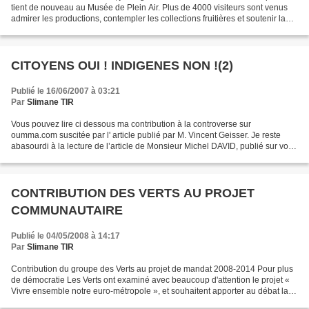
tient de nouveau au Musée de Plein Air. Plus de 4000 visiteurs sont venus
admirer les productions, contempler les collections fruitières et soutenir la
filière régionale. Avec les producteurs...
CITOYENS OUI ! INDIGENES NON !(2)
Publié le 16/06/2007 à 03:21
Par
Slimane TIR
Vous pouvez lire ci dessous ma contribution à la controverse sur
oumma.com suscitée par l' article publié par M. Vincent Geisser. Je reste
abasourdi à la lecture de l’article de Monsieur Michel DAVID, publié sur votre
site ce 13 Juin 2007. La violente...
CONTRIBUTION DES VERTS AU PROJET
COMMUNAUTAIRE
Publié le 04/05/2008 à 14:17
Par
Slimane TIR
Contribution du groupe des Verts au projet de mandat 2008-2014 Pour plus
de démocratie Les Verts ont examiné avec beaucoup d'attention le projet «
Vivre ensemble notre euro-métropole », et souhaitent apporter au débat la
contribution suivante. Dans le...