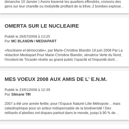
dimanche 10 Janvier ) Avons traversé les quartiers effondrés, croisons des
gens sur leur charette ou mobylette profitant de la trêve; 2 bombes explosent
pourtant à 1km de là, visitons un...
OMERTA SUR LE NUCLEAIRE
Publié le 26/07/2008 à 13:25
Par
MC BLANDIN / MEDIAPART
«Nucléaire et démocratie», par Marie-Christine Blandin 19 juin 2008 Par La
rédaction Mediapart Pour Marie-Christine Blandin, sénatrice Verte du Nord,
l'incident de Tricastin révèle au grand public l'opacité et l'impunité dont
bénéficie la filière nucléaire....
MES VOEUX 2008 AUX AMIS DE L' E.N.M.
Publié le 23/01/2008 à 12:39
Par
Slimane TIR
2007 a été une année fertile, pour l’Espace Naturel Lille Métropole… mais
catastrophique pour un acteur indispensable de la biodiversité ! Des
milliards d’abeilles ont disparu partout dans le monde, jusqu’à 90 % de
certains ruchers européens et parfois...