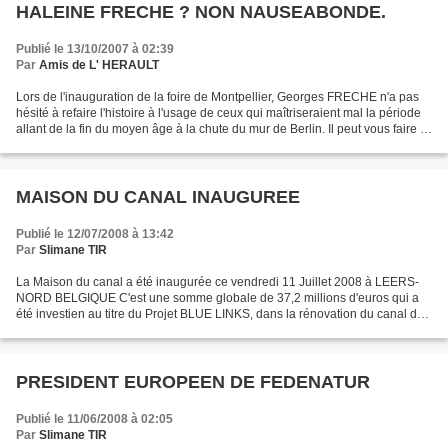
HALEINE FRECHE ? NON NAUSEABONDE.
Publié le 13/10/2007 à 02:39
Par
Amis de L' HERAULT
Lors de l'inauguration de la foire de Montpellier, Georges FRECHE n'a pas
hésité à refaire l'histoire à l'usage de ceux qui maîtriseraient mal la période
allant de la fin du moyen âge à la chute du mur de Berlin. Il peut vous faire la
politique expliquée...
MAISON DU CANAL INAUGUREE
Publié le 12/07/2008 à 13:42
Par
Slimane TIR
La Maison du canal a été inaugurée ce vendredi 11 Juillet 2008 à LEERS-
NORD BELGIQUE C'est une somme globale de 37,2 millions d'euros qui a
été investien au titre du Projet BLUE LINKS, dans la rénovation du canal de
Roubaix et de l'Espierre. La moitié...
PRESIDENT EUROPEEN DE FEDENATUR
Publié le 11/06/2008 à 02:05
Par
Slimane TIR