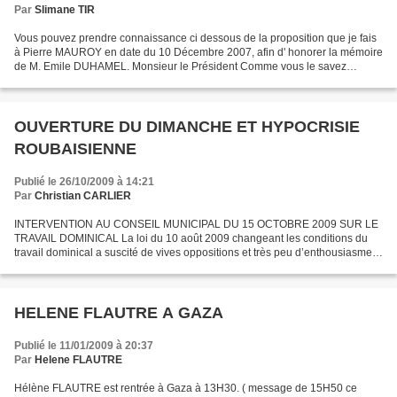
Par
Slimane TIR
Vous pouvez prendre connaissance ci dessous de la proposition que je fais
à Pierre MAUROY en date du 10 Décembre 2007, afin d' honorer la mémoire
de M. Emile DUHAMEL. Monsieur le Président Comme vous le savez
certainement, Monsieur Emile DUHAMEL a disparu...
OUVERTURE DU DIMANCHE ET HYPOCRISIE
ROUBAISIENNE
Publié le 26/10/2009 à 14:21
Par
Christian CARLIER
INTERVENTION AU CONSEIL MUNICIPAL DU 15 OCTOBRE 2009 SUR LE
TRAVAIL DOMINICAL La loi du 10 août 2009 changeant les conditions du
travail dominical a suscité de vives oppositions et très peu d’enthousiasme,
dans la majorité gouvernementale elle-même. A...
HELENE FLAUTRE A GAZA
Publié le 11/01/2009 à 20:37
Par
Helene FLAUTRE
Hélène FLAUTRE est rentrée à Gaza à 13H30. ( message de 15H50 ce