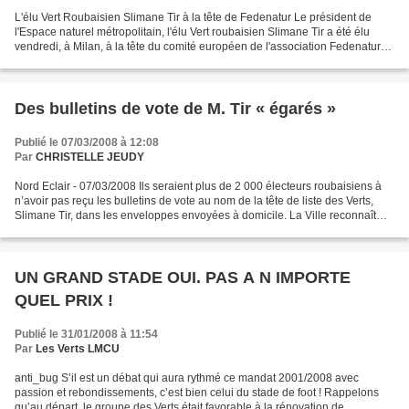
L'élu Vert Roubaisien Slimane Tir à la tête de Fedenatur Le président de
l'Espace naturel métropolitain, l'élu Vert roubaisien Slimane Tir a été élu
vendredi, à Milan, à la tête du comité européen de l'association Fedenatur
qui rassemble des acteurs politiques...
Des bulletins de vote de M. Tir « égarés »
Publié le 07/03/2008 à 12:08
Par
CHRISTELLE JEUDY
Nord Eclair - 07/03/2008 Ils seraient plus de 2 000 électeurs roubaisiens à
n’avoir pas reçu les bulletins de vote au nom de la tête de liste des Verts,
Slimane Tir, dans les enveloppes envoyées à domicile. La Ville reconnaît
une erreur lors de la mise...
UN GRAND STADE OUI. PAS A N IMPORTE
QUEL PRIX !
Publié le 31/01/2008 à 11:54
Par
Les Verts LMCU
anti_bug S’il est un débat qui aura rythmé ce mandat 2001/2008 avec
passion et rebondissements, c’est bien celui du stade de foot ! Rappelons
qu’au départ, le groupe des Verts était favorable à la rénovation de