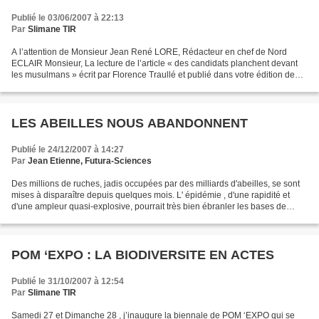
Publié le 03/06/2007 à 22:13
Par
Slimane TIR
A l’attention de Monsieur Jean René LORE, Rédacteur en chef de Nord
ECLAIR Monsieur, La lecture de l’article « des candidats planchent devant
les musulmans » écrit par Florence Traullé et publié dans votre édition de
mardi 29 mai 2007 m’a stupéfait. Au-delà...
LES ABEILLES NOUS ABANDONNENT
Publié le 24/12/2007 à 14:27
Par
Jean Etienne, Futura-Sciences
Des millions de ruches, jadis occupées par des milliards d'abeilles, se sont
mises à disparaître depuis quelques mois. L' épidémie , d'une rapidité et
d'une ampleur quasi-explosive, pourrait très bien ébranler les bases de
notre civilisation........ Le...
POM ‘EXPO : LA BIODIVERSITE EN ACTES
Publié le 31/10/2007 à 12:54
Par
Slimane TIR
Samedi 27 et Dimanche 28 , j’inaugure la biennale de POM ‘EXPO qui se