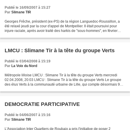
Publié le 16/09/2007 à 15:27
Par
Slimane TIR
Georges Frêche, président (ex-PS) de la région Languedoc-Roussillon, a
été relaxé jeudi par la cour d'appel de Montpellier. Il était poursuivi pour
injure raciale, après avoir traité des harkis de "sous-hommes", en février
2006. "Vous êtes allés avec...
LMCU : Slimane Tir à la tête du groupe Verts
Publié le 03/04/2008 à 15:19
Par
La Voix du Nord
Métropole lilloise LMCU : Slimane Tir à la tête du groupe Verts mercredi
02.04.2008, 20:03 LMCU : Slimane Tir à la tête du groupe Verts Le groupe
des élus Verts à la communauté urbaine de Lille, qui compte désormais 9
membres (les Lillois Marie-Pierre...
DEMOCRATIE PARTICIPATIVE
Publié le 04/06/2007 à 15:16
Par
Slimane TIR
L'Association Inter Quartiers de Roubaix a pris l'initiative de poser 2