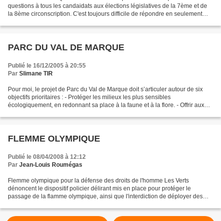
questions à tous les candaidats aux élections législatives de la 7ème et de
la 8ème circonscription. C'est toujours difficile de répondre en seulement
2500 signes, mais au moins nous...
PARC DU VAL DE MARQUE
Publié le 16/12/2005 à 20:55
Par
Slimane TIR
Pour moi, le projet de Parc du Val de Marque doit s’articuler autour de six
objectifs prioritaires : - Protéger les milieux les plus sensibles
écologiquement, en redonnant sa place à la faune et à la flore. - Offrir aux
citadins des lieux de détente et...
FLEMME OLYMPIQUE
Publié le 08/04/2008 à 12:12
Par
Jean-Louis Roumégas
Flemme olympique pour la défense des droits de l'homme Les Verts
dénoncent le dispositif policier délirant mis en place pour protéger le
passage de la flamme olympique, ainsi que l'interdiction de déployer des
banderoles. La liberté d'expression en France...