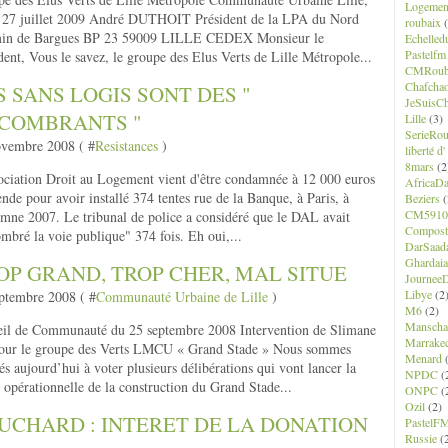
Logemen
 27 juillet 2009 André DUTHOIT Président de la LPA du Nord
roubaix
(
in de Bargues BP 23 59009 LILLE CEDEX Monsieur le
Echelled
Pastelfm
dent, Vous le savez, le groupe des Elus Verts de Lille Métropole...
CMRoub
Chafcha
S SANS LOGIS SONT DES "
JeSuisCh
COMBRANTS "
Lille
(3)
SerieRo
ovembre 2008 ( #
Resistances
)
liberté d
8mars
(2
ociation Droit au Logement vient d'être condamnée à 12 000 euros
AfricaD
nde pour avoir installé 374 tentes rue de la Banque, à Paris, à
Beziers
(
CM5910
omne 2007. Le tribunal de police a considéré que le DAL avait
Composte
mbré la voie publique" 374 fois. Eh oui,...
DarSaad
Ghardaia
OP GRAND, TROP CHER, MAL SITUE
JourneeD
Libye
(2
ptembre 2008 ( #
Communauté Urbaine de Lille
)
M6
(2)
Manscha
il de Communauté du 25 septembre 2008 Intervention de Slimane
Marrake
pour le groupe des Verts LMCU « Grand Stade » Nous sommes
Menard
(
s aujourd’hui à voter plusieurs délibérations qui vont lancer la
NPDC
(
 opérationnelle de la construction du Grand Stade...
ONPC
(
Ozil
(2)
UCHARD : INTERET DE LA DONATION
PastelF
Russie
(