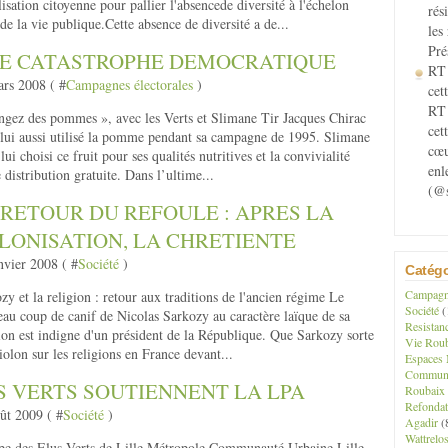
isation citoyenne pour pallier l'absencede diversité à l'échelon
rés
 de la vie publique.Cette absence de diversité a de...
les
Pré
E CATASTROPHE DEMOCRATIQUE
RT 
rs 2008 ( #
Campagnes électorales
)
cett
RT 
gez des pommes », avec les Verts et Slimane Tir Jacques Chirac
cet
 lui aussi utilisé la pomme pendant sa campagne de 1995. Slimane
cœu
 lui choisi ce fruit pour ses qualités nutritives et la convivialité
enl
 distribution gratuite. Dans l’ultime...
(@s
 RETOUR DU REFOULE : APRES LA
LONISATION, LA CHRETIENTE
nvier 2008 ( #
Société
)
Catégo
Campagne
zy et la religion : retour aux traditions de l'ancien régime Le
Société
(
au coup de canif de Nicolas Sarkozy au caractère laïque de sa
Resistan
ion est indigne d'un président de la République. Que Sarkozy sorte
Vie Roub
iolon sur les religions en France devant...
Espaces 
Communau
S VERTS SOUTIENNENT LA LPA
Roubaix
Refondat
ût 2009 ( #
Société
)
Agadir
(
Wattrelo
e des Elus Verts de Lille Métropole Communauté Urbaine Lille,