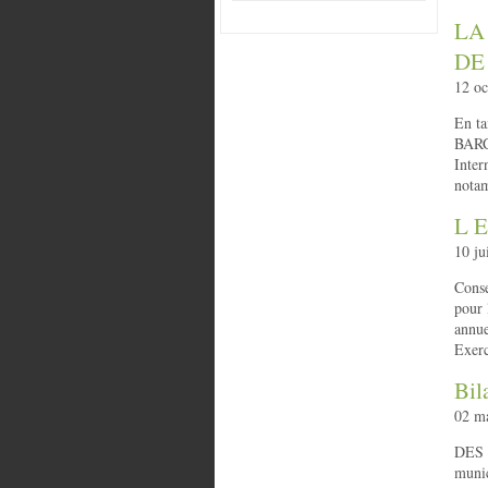
LA
DE
12 oc
En ta
BARC
Inter
notam
L 
10 ju
Conse
pour 
annue
Exerc
Bil
02 ma
DES 
munic