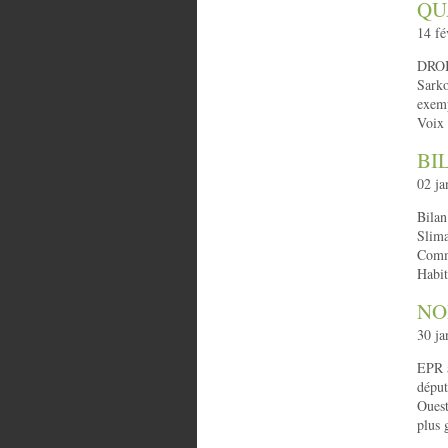
QU
14 fé
DROI
Sarko
exemp
Voix 
BI
02 ja
Bila
Slima
Commi
Habit
NO
30 ja
EPR à
déput
Ouest
plus 