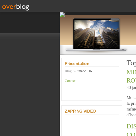
Top
Présentation
MI
Blog
: Slimane TIR
RO
Contact
30 ja
Monsi
la pr
mémoi
ZAPPING VIDEO
d’hom
DI
CO