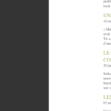
mobil
local
UN
14 ma
« Man
avait
Tir a
d’une
LE
CO
20 ja
Sarko
nouve
fonct
son v
LE
03 ao
Group