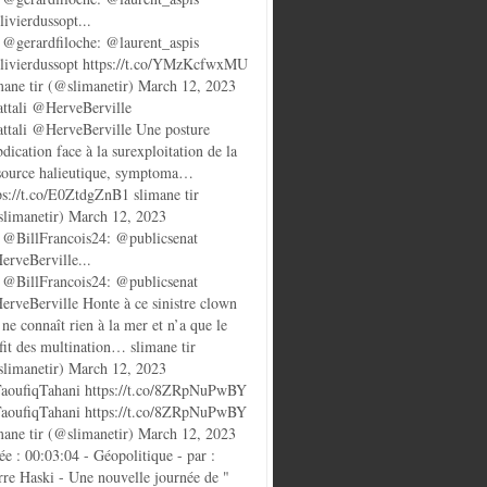
ivierdussopt...
@gerardfiloche: @laurent_aspis
ivierdussopt https://t.co/YMzKcfwxMU
mane tir (@slimanetir) March 12, 2023
ttali @HerveBerville
ttali @HerveBerville Une posture
bdication face à la surexploitation de la
source halieutique, symptoma…
ps://t.co/E0ZtdgZnB1 slimane tir
limanetir) March 12, 2023
@BillFrancois24: @publicsenat
rveBerville...
@BillFrancois24: @publicsenat
rveBerville Honte à ce sinistre clown
 ne connaît rien à la mer et n’a que le
fit des multination… slimane tir
limanetir) March 12, 2023
oufiqTahani https://t.co/8ZRpNuPwBY
oufiqTahani https://t.co/8ZRpNuPwBY
mane tir (@slimanetir) March 12, 2023
ée : 00:03:04 - Géopolitique - par :
rre Haski - Une nouvelle journée de "