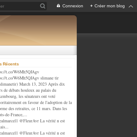
Connexion
+
Créer mon blog
es Récents
ps://t.co/W6Mh5QJAgv
ps://t.co/W6Mh5QJAgv slimane tir
limanetir) March 13, 2023 Après dix
rs de débats houleux au palais du
embourg, les sénateurs ont voté
oritairement en faveur de l'adoption de la
orme des retraites, ce 11 mars. Dans les
ts-de-France,...
almarcel1 @FleurAvr La vérité n est
ais...
almarcel1 @FleurAvr La vérité n est