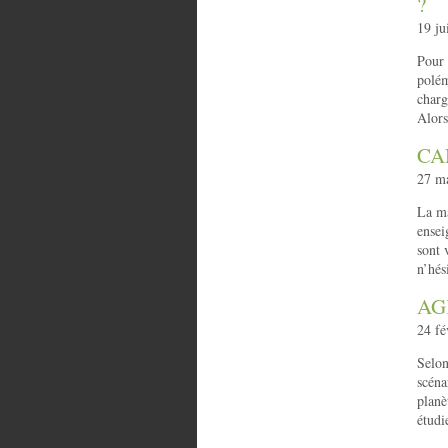
?
19 ju
Pour 
polém
charg
Alors
CA
27 ma
La ma
ensei
sont 
n’hés
AG
24 fé
Selon
scéna
planè
étudi