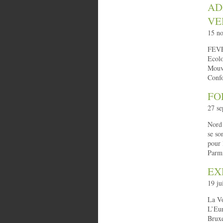
AD
VE
15 n
FEVE,
Ecolo
Mouve
Confo
FO
27 se
Nord 
se so
pour 
Parmi
EX
19 ju
La V
L’Eur
Bruxe