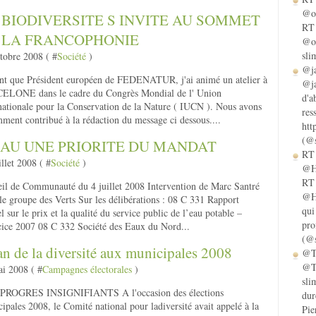
@ol
 BIODIVERSITE S INVITE AU SOMMET
RT 
 LA FRANCOPHONIE
@ol
sli
tobre 2008 ( #
Société
)
@ja
nt que Président européen de FEDENATUR, j'ai animé un atelier à
@ja
ELONE dans le cadre du Congrès Mondial de l' Union
d'a
nationale pour la Conservation de la Nature ( IUCN ). Nous avons
res
ment contribué à la rédaction du message ci dessous....
htt
(@s
EAU UNE PRIORITE DU MANDAT
RT 
illet 2008 ( #
Société
)
@He
RT 
il de Communauté du 4 juillet 2008 Intervention de Marc Santré
@He
le groupe des Verts Sur les délibérations : 08 C 331 Rapport
qui
l sur le prix et la qualité du service public de l’eau potable –
pro
ice 2007 08 C 332 Société des Eaux du Nord...
(@s
an de la diversité aux municipales 2008
@Ta
@Ta
i 2008 ( #
Campagnes électorales
)
sli
PROGRES INSIGNIFIANTS A l'occasion des élections
dur
ipales 2008, le Comité national pour ladiversité avait appelé à la
Pie