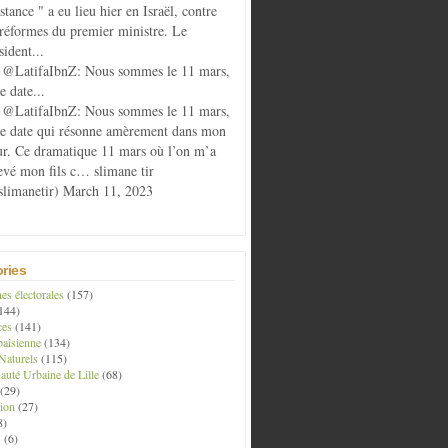
istance " a eu lieu hier en Israël, contre
 réformes du premier ministre. Le
sident...
@LatifaIbnZ: Nous sommes le 11 mars,
e date...
@LatifaIbnZ: Nous sommes le 11 mars,
te date qui résonne amèrement dans mon
r. Ce dramatique 11 mars où l’on m’a
evé mon fils c… slimane tir
limanetir) March 11, 2023
ries
s électorales
(157)
144)
ces
(141)
aisienne
(134)
Naturels
(115)
té Urbaine de Lille
(68)
(29)
ion
(27)
8)
s
(6)