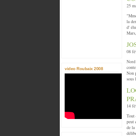
25 ma
"Mmes
la de
d' él
Mars,
JO
08 fé
Nord 
conte
video Roubaix 2008
Non p
sous 
LO
PR
14 fé
Tout 
peut 
de la
délib