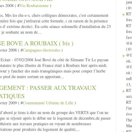
jam
rs 2008 ( #
Vie Roubaisienne
)
(@s
RT 
, Mrs les élu-e-s, chers collègues démocrates, c'est certainement
for
rnière fois que j'utiliserai cette formule..( en raison de la présence
RT 
us d' extrème droite). En cette séance solennelle d'installation du 23
for
 je souhaite au nom de...
fav
SE BOVE A ROUBAIX ( bis )
@Je
(@s
vrier 2008 ( #
Campagnes électorales
)
@fa
Eclair - 07/02/2008 José Bové du côté de Slimane Tir Le paysan
où.
stataire le plus illustre de France était à Roubaix hier après-midi.
@fa
our y faucher des maïs transgéniques mais pour couper l’herbe
où 
le pied du maire sortant en apportant...
inf
13,
GEMENT : PASSER AUX TRAVAUX
RT
ATIQUES
sera
RT 
vrier 2009 ( #
Communauté Urbaine de Lille
)
l'i
d’abord je tiens à dire au nom du groupe des VERTS que l’on ne
évo
que se réjouir après le débat sur le logement de décembre,de passer
l'h
 théorie aux travaux pratiques en voyant de nombreuses
Mar
érations pour produire du logement de qualité,...
RT 