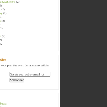
asauxguignols
(2)
2)
r
(2)
ng
(2)
2)
x
(2)
)
2)
e
(2)
2)
(2)
tter
vous pour être averti des nouveaux articles
baisis