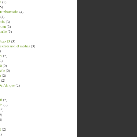
t
(5)
5)
uJinkoBiloba
(4)
(4)
aix
(3)
ouen
(3)
arlie
(3)
ubaix13
(3)
' expression et medias
(3)
)
ay
(2)
2)
0
(2)
lle
(2)
a
(2)
(2)
elAfrique
(2)
)
ft
(2)
ch
(2)
2)
2)
2)
M
(2)
2)