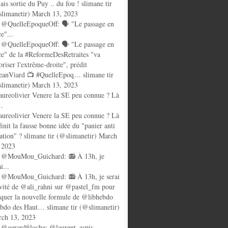
ais sortie du Puy .. du fou ! slimane tir
limanetir) March 13, 2023
@QuelleEpoqueOff: 🗣️ "Le passage en
ce"...
@QuelleEpoqueOff: 🗣️ "Le passage en
ce" de la #ReformeDesRetraites "va
oriser l'extrême-droite", prédit
anViard 📺 #QuelleEpoq… slimane tir
limanetir) March 13, 2023
ureolivier Venere la SE peu connue ? Là
..
ureolivier Venere la SE peu connue ? Là
finit la fausse bonne idée du "panier anti
lation" ? slimane tir (@slimanetir) March
 2023
 @MouMou_Guichard: 📻 À 13h, je
i...
@MouMou_Guichard: 📻 À 13h, je serai
nvité de @ali_rahni sur @pastel_fm pour
quer la nouvelle formule de @libhebdo
ebdo des Haut… slimane tir (@slimanetir)
ch 13, 2023
@gerardfiloche: @laurent_aspis