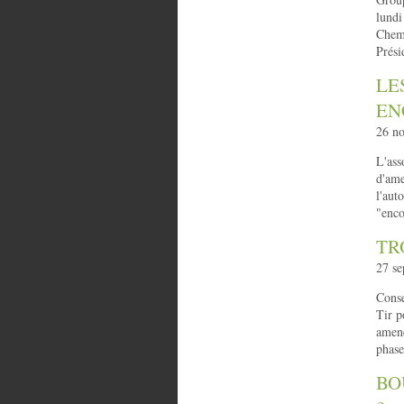
lundi
Chem
Prési
LE
EN
26 n
L'ass
d'ame
l'aut
"enco
TR
27 se
Conse
Tir 
amené
phase
BO