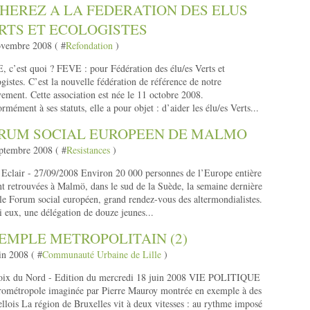
HEREZ A LA FEDERATION DES ELUS
RTS ET ECOLOGISTES
ovembre 2008 ( #
Refondation
)
 c’est quoi ? FEVE : pour Fédération des élu/es Verts et
gistes. C’est la nouvelle fédération de référence de notre
ment. Cette association est née le 11 octobre 2008.
rmément à ses statuts, elle a pour objet : d’aider les élu/es Verts...
RUM SOCIAL EUROPEEN DE MALMO
ptembre 2008 ( #
Resistances
)
Eclair - 27/09/2008 Environ 20 000 personnes de l’Europe entière
nt retrouvées à Malmö, dans le sud de la Suède, la semaine dernière
le Forum social européen, grand rendez-vous des altermondialistes.
 eux, une délégation de douze jeunes...
EMPLE METROPOLITAIN (2)
in 2008 ( #
Communauté Urbaine de Lille
)
oix du Nord - Edition du mercredi 18 juin 2008 VIE POLITIQUE
ométropole imaginée par Pierre Mauroy montrée en exemple à des
llois La région de Bruxelles vit à deux vitesses : au rythme imposé