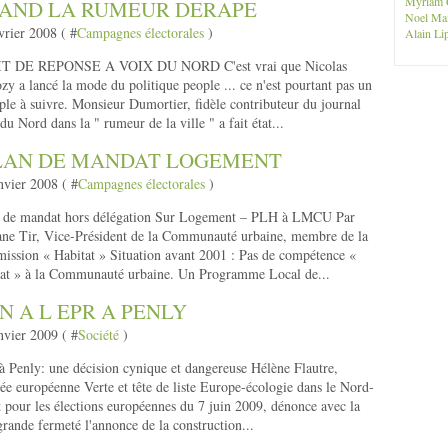
Myriam 
AND LA RUMEUR DERAPE
Noel Ma
vrier 2008 ( #
Campagnes électorales
)
Alain Lip
T DE REPONSE A VOIX DU NORD C'est vrai que Nicolas
zy a lancé la mode du politique people ... ce n'est pourtant pas un
le à suivre. Monsieur Dumortier, fidèle contributeur du journal
du Nord dans la " rumeur de la ville " a fait état...
LAN DE MANDAT LOGEMENT
nvier 2008 ( #
Campagnes électorales
)
n de mandat hors délégation Sur Logement – PLH à LMCU Par
ne Tir, Vice-Président de la Communauté urbaine, membre de la
ssion « Habitat » Situation avant 2001 : Pas de compétence «
at » à la Communauté urbaine. Un Programme Local de...
N A L EPR A PENLY
nvier 2009 ( #
Société
)
 Penly: une décision cynique et dangereuse Hélène Flautre,
ée européenne Verte et tête de liste Europe-écologie dans le Nord-
 pour les élections européennes du 7 juin 2009, dénonce avec la
grande fermeté l'annonce de la construction...