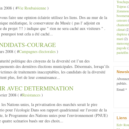
Touchep
Tsipras
(
in 2008 ( #
Vie Roubaisienne
)
Zemmou
boomera
vous faire une opinion éclairée utilisez les liens. Dos au mur de la
censure
(
ique médiatique, le conservateur du Musée ( pas l' adjoint en
chamoni
e du projet !!! ) indique que " rien ne sera caché aux visiteurs " .
climat
(2
 pourquoi tout cela a été caché...
duplexe
(
mazi
(2)
NDIDATS-COURAGE
mensong
pagode
(
rs 2008 ( #
Campagnes électorales
)
pastelfm
turité politique des citoyens de la diversité est l’un des
gnements des dernières élections municipales. Désormais, lorsqu’ils
victimes de traitements inacceptables, les candidats de la diversité
Newsle
itent plus, fort de leur connaissance...
Abonnez-
publiés.
IR AVEC DETERMINATION
Email
vrier 2008 ( #
Resistances
)
 les Nations unies, la privatisation des marchés serait le pire
rio pour l'écologie Dans son rapport quadriennal sur l'avenir de la
te, le Programme des Nations unies pour l'environnement (PNUE)
Liens
e quatre scénarios basés sur des choix...
Eelv Rou