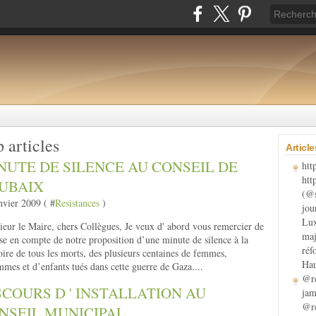
 articles
Articl
NUTE DE SILENCE AU CONSEIL DE
htt
htt
UBAIX
(@s
nvier 2009 ( #
Resistances
)
jou
Lux
eur le Maire, chers Collègues, Je veux d' abord vous remercier de
maj
ise en compte de notre proposition d’une minute de silence à la
réf
re de tous les morts, des plusieurs centaines de femmes,
Hau
mes et d’enfants tués dans cette guerre de Gaza....
@re
SCOURS D ' INSTALLATION AU
jam
@re
NSEIL MUNICIPAL